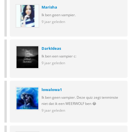
Marisha
Ik ben geen vampier.
9 jaar geleden
DarkIdeas
Ik ben een vampier c:
9 jaar geleden
lowalowa1
Ik ben geen vampier. Deze quiz zegt tenminste
niet dat ik een WEERWOLF ben 😂
9 jaar geleden