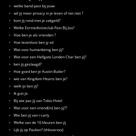
welke band past bij jouw
wil jij meer privacy in je leven of net niet ?
kom jij rond met je zakgeld?
Welke Eerstedivisieclub Past Bij Jou?
Hoe ben je als vrienden ?
Hoe levenloos ben jy xd
Wat voor humanbeing ben jij?
Wat voor een Hellgate Londen Char ben jij?
ben jij geslaagd?
Hoe goed ken je Austin Butler?
wie van Kingdom Hearts ben je?
welk ijs ben jij?
Ik gun je.
Bij wie pas jij van Tokio Hotel
Wat voor een vriend(in) ben jij??
Wie ben jij van i-carly
Welke van de 10 kleuren ben jij
Lijk jij op Paulien? (thloverxxx)