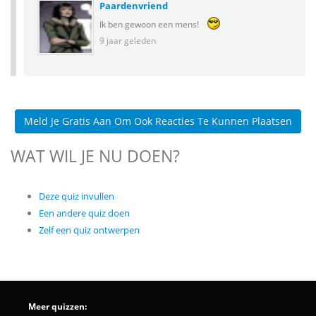
Paardenvriend
Ik ben gewoon een mens!
9 jaar geleden
Meld Je Gratis Aan Om Ook Reacties Te Kunnen Plaatsen
WAT WIL JE NU DOEN?
Deze quiz invullen
Een andere quiz doen
Zelf een quiz ontwerpen
Meer quizzen: