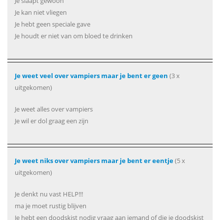
Je slaapt gewoon
Je kan niet vliegen
Je hebt geen speciale gave
Je houdt er niet van om bloed te drinken
Je weet veel over vampiers maar je bent er geen
(3 x
uitgekomen)
Je weet alles over vampiers
Je wil er dol graag een zijn
Je weet niks over vampiers maar je bent er eentje
(5 x
uitgekomen)
Je denkt nu vast HELP!!!
ma je moet rustig blijven
Je hebt een doodskist nodig vraag aan iemand of die je doodskist