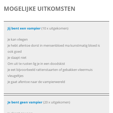
MOGELIJKE UITKOMSTEN
Jij bent een vampier
(10 x uitgekomen)
Je kan vliegen
Je hebt afentoe dorst in mensenbloed ma kunstmatig bloed is
ook goed
Je slaapt niet
Om uit te rusten lig je in een doodskist
Je eet bijvoorbeeld rattenstaarten of gebakken vleermuis
vleugeltjes
Je gaat afentoe naar de vampierwereld
Je bent geen vampier
(20 x uitgekomen)