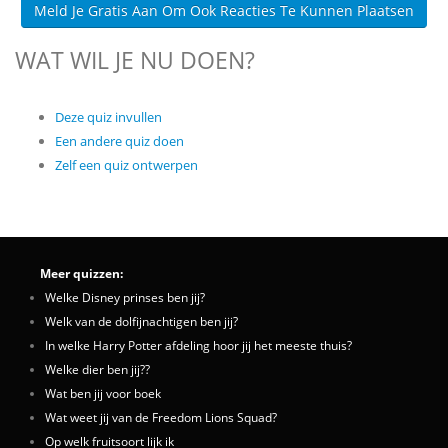
Meld Je Gratis Aan Om Ook Reacties Te Kunnen Plaatsen
WAT WIL JE NU DOEN?
Deze quiz invullen
Een andere quiz doen
Zelf een quiz ontwerpen
Meer quizzen:
Welke Disney prinses ben jij?
Welk van de dolfijnachtigen ben jij?
In welke Harry Potter afdeling hoor jij het meeste thuis?
Welke dier ben jij??
Wat ben jij voor boek
Wat weet jij van de Freedom Lions Squad?
Op welk fruitsoort lijk ik