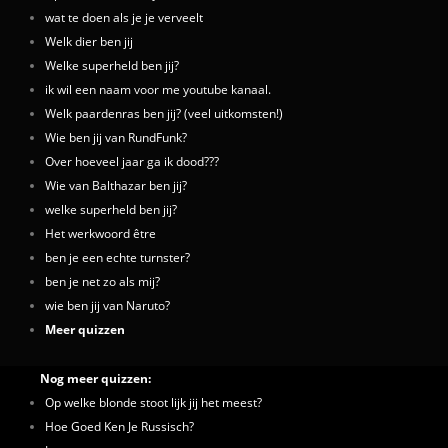
wat te doen als je je verveelt
Welk dier ben jij
Welke superheld ben jij?
ik wil een naam voor me youtube kanaal.
Welk paardenras ben jij? (veel uitkomsten!)
Wie ben jij van RundFunk?
Over hoeveel jaar ga ik dood???
Wie van Balthazar ben jij?
welke superheld ben jij?
Het werkwoord être
ben je een echte turnster?
ben je net zo als mij?
wie ben jij van Naruto?
Meer quizzen
Nog meer quizzen:
Op welke blonde stoot lijk jij het meest?
Hoe Goed Ken Je Russisch?