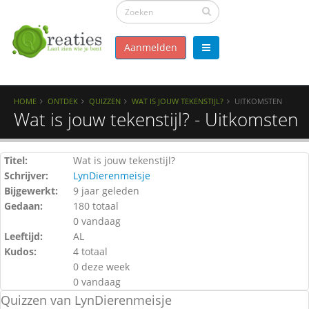
Aanmelden
HOME
ONTDEK
QUIZZEN
WAT IS JOUW TEKENSTIJL?
UITKOMSTEN
Wat is jouw tekenstijl? - Uitkomsten
Titel:
Wat is jouw tekenstijl?
Schrijver:
LynDierenmeisje
Bijgewerkt:
9 jaar geleden
Gedaan:
180 totaal
0 vandaag
Leeftijd:
AL
Kudos:
4 totaal
0 deze week
0 vandaag
Quizzen van LynDierenmeisje