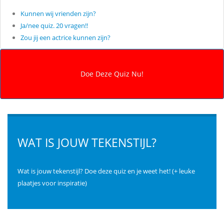
Kunnen wij vrienden zijn?
Ja/nee quiz. 20 vragen!!
Zou jij een actrice kunnen zijn?
WAT IS JOUW TEKENSTIJL?
Wat is jouw tekenstijl? Doe deze quiz en je weet het! (+ leuke
plaatjes voor inspiratie)