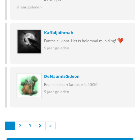
9 jaar geleden
Kaffaljidhmah
Fantasie, klopt. Het is helemaal mijn ding!
9 jaar geleden
DeNaamIsGideon
Realistisch en fantasie is 50/50
9 jaar geleden
1
2
3