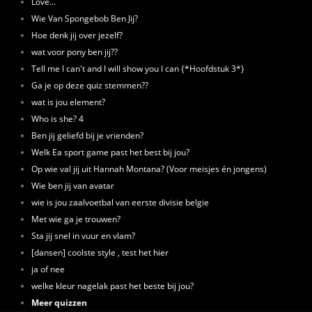
Love...
Wie Van Spongebob Ben Jij?
Hoe denk jij over jezelf?
wat voor pony ben jij??
Tell me I can't and I will show you I can {*Hoofdstuk 3*}
Ga je op deze quiz stemmen??
wat is jou element?
Who is she? 4
Ben jij geliefd bij je vrienden?
Welk Ea sport game past het best bij jou?
Op wie val jij uit Hannah Montana? (Voor meisjes én jongens)
Wie ben jij van avatar
wie is jou zaalvoetbal van eerste divisie belgie
Met wie ga je trouwen?
Sta jij snel in vuur en vlam?
[dansen] coolste style , test het hier
ja of nee
welke kleur nagelak past het beste bij jou?
Meer quizzen