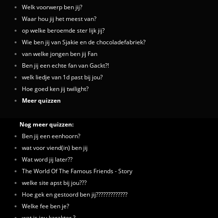
Welk voorwerp ben jij?
Waar hou jij het meest van?
op welke beroemde ster lijk jij?
Wie ben jij van Sjakie en de chocoladefabriek?
van welke jongen ben jij Fan
Ben jij een echte fan van Gackt?!
welk liedje van 1d past bij jou?
Hoe goed ken jij twilight?
Meer quizzen
Nog meer quizzen:
Ben jij een eenhoorn?
wat voor viend(in) ben jij
Wat word jij later??
The World Of The Famous Friends - Story
welke site apst bij jou???
Hoe gek en gestoord ben jij?????????????
Welke fee ben je?
wat is jou karakter ?