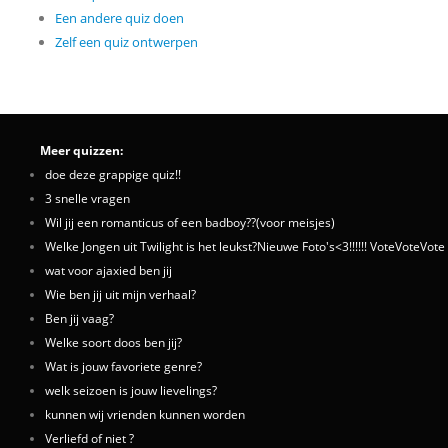
Een andere quiz doen
Zelf een quiz ontwerpen
Meer quizzen:
doe deze grappige quiz!!
3 snelle vragen
Wil jij een romanticus of een badboy??(voor meisjes)
Welke Jongen uit Twilight is het leukst?Nieuwe Foto's<3!!!!!! VoteVoteVote 
wat voor ajaxied ben jij
Wie ben jij uit mijn verhaal?
Ben jij vaag?
Welke soort doos ben jij?
Wat is jouw favoriete genre?
welk seizoen is jouw lievelings?
kunnen wij vrienden kunnen worden
Verliefd of niet ?