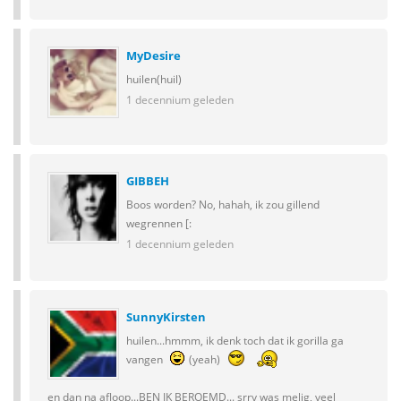
MyDesire
huilen(huil)
1 decennium geleden
GIBBEH
Boos worden? No, hahah, ik zou gillend
wegrennen [:
1 decennium geleden
SunnyKirsten
huilen...hmmm, ik denk toch dat ik gorilla ga
vangen
(yeah)
en dan na afloop...BEN IK BEROEMD... srry was melig, veel