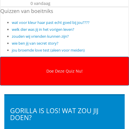
0 vandaag
Quizzen van boeitniks
wat voor kleur haar past echt goed bij jou????
welk dier was jij in het vorigen leven?
zouden wij vrienden kunnen zijn?
wie ben jij van secret story?
jou broemde love test (aleen voor meiden)
GORILLA IS LOS! WAT ZOU JIJ
DOEN?