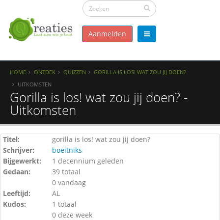
Aanmelden
HOME
ONTDEK
QUIZZEN
GORILLA IS LOS! WAT ZOU JIJ DOEN?
UITKOMSTEN
Gorilla is los! wat zou jij doen? -
Uitkomsten
Titel:
gorilla is los! wat zou jij doen?
Schrijver:
boeitniks
Bijgewerkt:
1 decennium geleden
Gedaan:
39 totaal
0 vandaag
Leeftijd:
AL
Kudos:
1 totaal
0 deze week