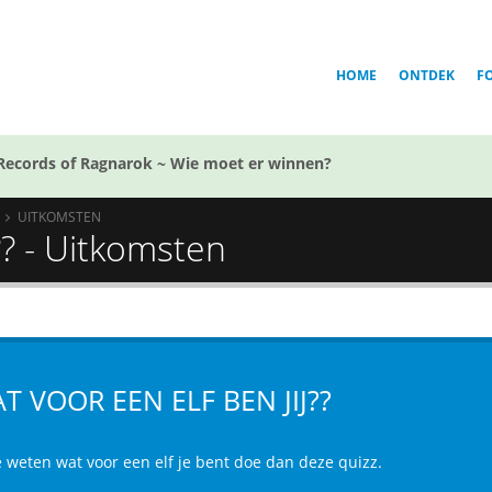
HOME
ONTDEK
F
Records of Ragnarok ~ Wie moet er winnen?
UITKOMSTEN
?? - Uitkomsten
T VOOR EEN ELF BEN JIJ??
e weten wat voor een elf je bent doe dan deze quizz.