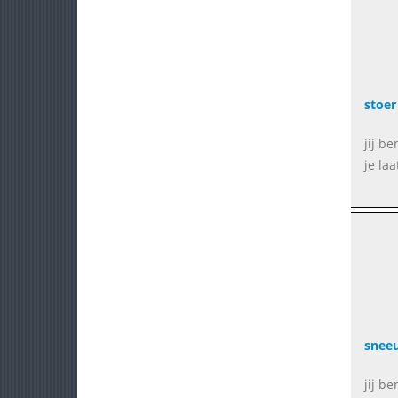
stoer 
jij be
je laa
sneeu
jij b