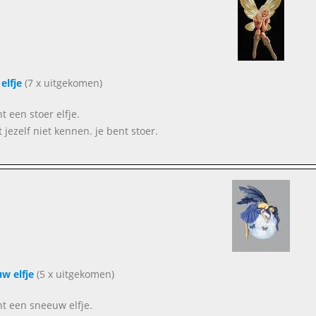
elfje
(7 x uitgekomen)
nt een stoer elfje.
t jezelf niet kennen. je bent stoer.
w elfje
(5 x uitgekomen)
ent een sneeuw elfje.