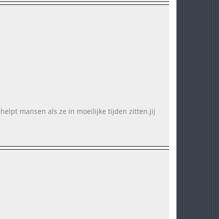
helpt mansen als ze in moeilijke tijden zitten.jij