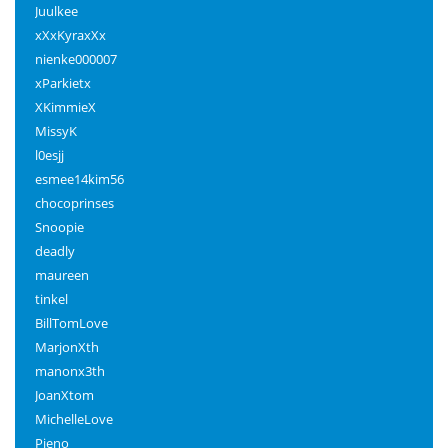
Juulkee
xXxKyraxXx
nienke000007
xParkietx
XKimmieX
MissyK
l0esjj
esmee14kim56
chocoprinses
Snoopie
deadly
maureen
tinkel
BillTomLove
MarjonXth
manonx3th
JoanXtom
MichelleLove
Pieno