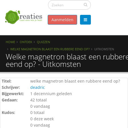
Aanmelden
HOME
ONTDEK
QUIZZEN
WELKE MAGNETRON BLAAST EEN RUBBERE EEND OP?
UITKOMSTEN
Welke magnetron blaast een rubber
eend op? - Uitkomsten
Titel:
welke magnetron blaast een rubbere eend op?
Schrijver:
deadric
Bijgewerkt:
1 decennium geleden
Gedaan:
42 totaal
0 vandaag
Kudos:
0 totaal
0 deze week
0 vandaag