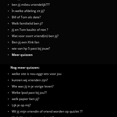
ben jij milieu vriendelijk???
Ìn welke afdeling zit jij?
Bill of Tom als date?
Welk familielid ben ji?
jij en Tom kaulitz of niet ?
Wat voor soort vriend(in) ben jij?
Ben jij een X!nk fan
wie van hp 5 past bij jouw?
Meer quizzen
Nog meer quizzen:
welke site is nou eggt iets voor jou
kunnen wij vrienden zijn?
Wie was jij in je vorige leven?
Welke Ipod past bij jou??
welk papier ben jij?
Lijk je op mij?
Wil jij mijn vriendin of vriend worden op quizlet ??