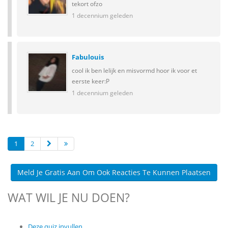
tekort ofzo
1 decennium geleden
Fabulouis
cool ik ben lelijk en misvormd hoor ik voor et
eerste keer:P
1 decennium geleden
1
2
Meld Je Gratis Aan Om Ook Reacties Te Kunnen Plaatsen
WAT WIL JE NU DOEN?
Deze quiz invullen