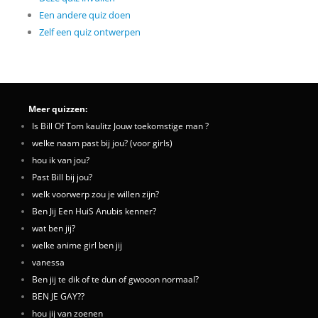
Een andere quiz doen
Zelf een quiz ontwerpen
Meer quizzen:
Is Bill Of Tom kaulitz Jouw toekomstige man ?
welke naam past bij jou? (voor girls)
hou ik van jou?
Past Bill bij jou?
welk voorwerp zou je willen zijn?
Ben Jij Een HuiS Anubis kenner?
wat ben jij?
welke anime girl ben jij
vanessa
Ben jij te dik of te dun of gwooon normaal?
BEN JE GAY??
hou jij van zoenen