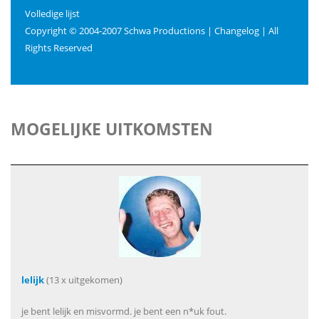
Volledige lijst
Copyright © 2004-2007 Schwa Productions | Changelog | All
Rights Reserved
MOGELIJKE UITKOMSTEN
lelijk
(13 x uitgekomen)
je bent lelijk en misvormd. je bent een n*uk fout.