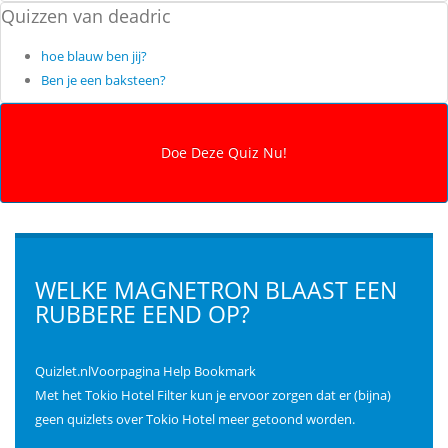
Quizzen van deadric
hoe blauw ben jij?
Ben je een baksteen?
WELKE MAGNETRON BLAAST EEN
RUBBERE EEND OP?
Quizlet.nlVoorpagina Help Bookmark
Met het Tokio Hotel Filter kun je ervoor zorgen dat er (bijna)
geen quizlets over Tokio Hotel meer getoond worden.