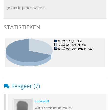
je bent lelijk en misvormd.
STATISTIEKEN
Reageer (7)
Luukvdj8
Wat is er mis net de maker?