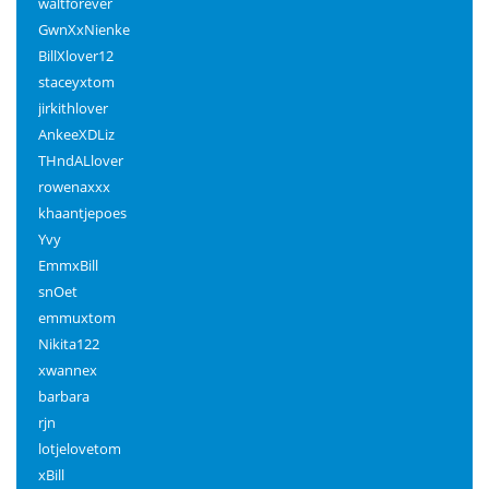
waltforever
GwnXxNienke
BillXlover12
staceyxtom
jirkithlover
AnkeeXDLiz
THndALlover
rowenaxxx
khaantjepoes
Yvy
EmmxBill
snOet
emmuxtom
Nikita122
xwannex
barbara
rjn
lotjelovetom
xBill