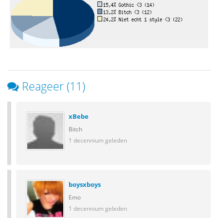
Reageer (11)
xBebe
Bitch
1 decennium geleden
boysxboys
Emo
1 decennium geleden