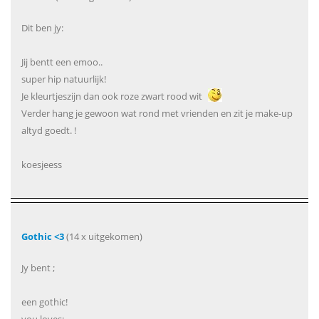
Dit ben jy:
Jij bentt een emoo..
super hip natuurlijk!
Je kleurtjeszijn dan ook roze zwart rood wit
Verder hang je gewoon wat rond met vrienden en zit je make-up
altyd goedt. !
koesjeess
Gothic <3
(14 x uitgekomen)
Jy bent ;
een gothic!
you loves;