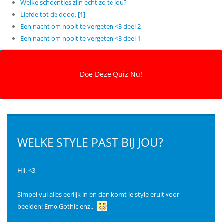
Welke schoentjes zijn echt zo te jou?
Liefde tot de dood. [1]
Een nacht om nooit te vergeten <3 deel 2
Een nacht om nooit te vergeten <3 deel 1
WELKE STYLE PAST BIJ JOU?
Hii. <3
Simpel vul alles eerlijk in en dan komt je style eruit voor
beelden: Emo,Gothic enz..