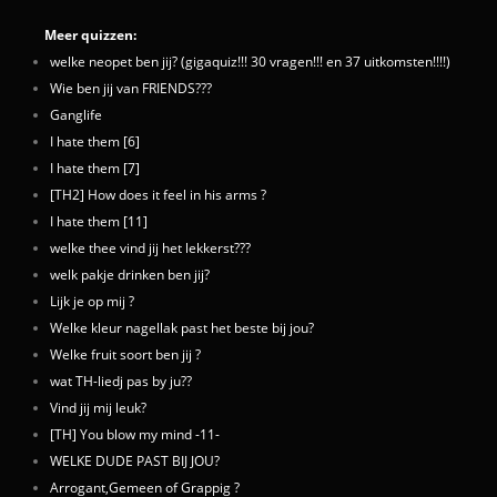
Meer quizzen:
welke neopet ben jij? (gigaquiz!!! 30 vragen!!! en 37 uitkomsten!!!!)
Wie ben jij van FRIENDS???
Ganglife
I hate them [6]
I hate them [7]
[TH2] How does it feel in his arms ?
I hate them [11]
welke thee vind jij het lekkerst???
welk pakje drinken ben jij?
Lijk je op mij ?
Welke kleur nagellak past het beste bij jou?
Welke fruit soort ben jij ?
wat TH-liedj pas by ju??
Vind jij mij leuk?
[TH] You blow my mind -11-
WELKE DUDE PAST BIJ JOU?
Arrogant,Gemeen of Grappig ?