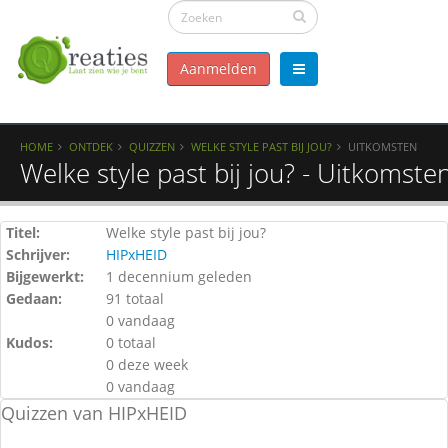
Aanmelden
HOME
ONTDEK
QUIZZEN
WELKE STYLE PAST BIJ JOU?
UITKOMSTEN
Welke style past bij jou? - Uitkomste
Titel:
Welke style past bij jou?
Schrijver:
HIPxHEID
Bijgewerkt:
1 decennium geleden
Gedaan:
91 totaal
0 vandaag
Kudos:
0 totaal
0 deze week
0 vandaag
Quizzen van HIPxHEID