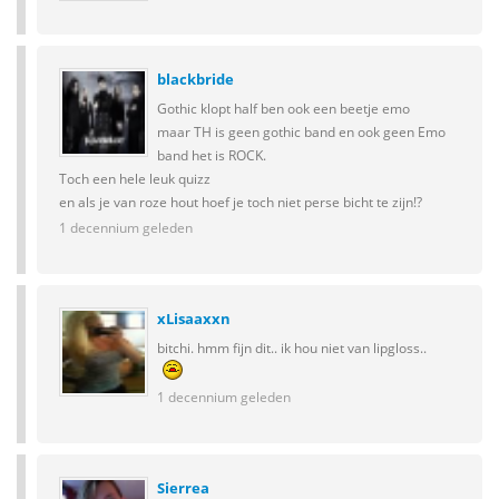
blackbride
Gothic klopt half ben ook een beetje emo
maar TH is geen gothic band en ook geen Emo
band het is ROCK.
Toch een hele leuk quizz
en als je van roze hout hoef je toch niet perse bicht te zijn!?
1 decennium geleden
xLisaaxxn
bitchi. hmm fijn dit.. ik hou niet van lipgloss..
1 decennium geleden
Sierrea