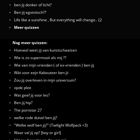
ben jij donker of licht?
Ben jij egoistisch??
Life like a sunshine , But everything will change.. {2
Meer quizzen
Nog meer quizzen:
Hoeveel weet jij van kunstschaatsen
Wie is zo supermooii als mij ??
Wie van mijn vrienden ( of ex-vrienden ) ben jij
Wàt voor eejn Kabouteer ben jii
Zou jij overleven in mijn universum?
opde plee
Wat geef jij voor les?
Ben jij hip?
The pornstar 27
welke rode duivel ben jij?
"Welke wolf ben jij?" (Twilight Wolfpack <3)
Waar val jij op? [boy or girl]
lijkt jou broertje op die van mij