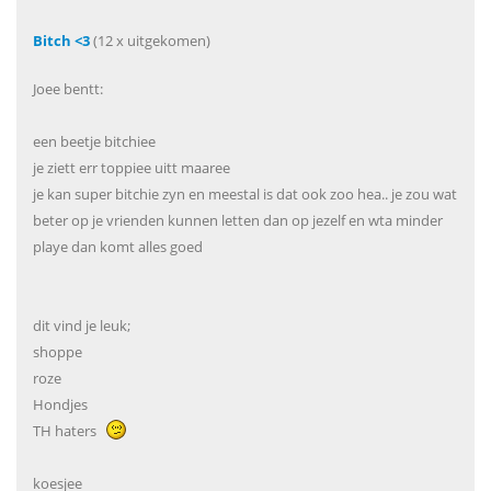
Bitch <3
(12 x uitgekomen)
Joee bentt:
een beetje bitchiee
je ziett err toppiee uitt maaree
je kan super bitchie zyn en meestal is dat ook zoo hea.. je zou wat
beter op je vrienden kunnen letten dan op jezelf en wta minder
playe dan komt alles goed
dit vind je leuk;
shoppe
roze
Hondjes
TH haters
koesjee