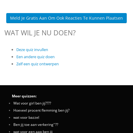
Meld Je Gratis Aan Om Ook Reacties Te Kunnen Plaatsen
WAT WIL JE NU DOEN?
Deze quiz invullen
Een andere quiz doen
Zelf een quiz ontwerpen
Meer quizzen:
Wat voor girl ben jij????
Hoeveel procent flemming ben jij?
wat voor bazzel
Ben jij toe aan verkering''??
wat voor een aap ben jij