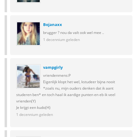
Bojanaxx
brugger ? nou da valt ook wel mee ..
1 decennium geleden
vampgirly
vriendenmens:P
Eigenlijk klopt het wel, kstudeer bijna nooit
*zoals nu, mijn ouders denken dat ik aant
studeren ben* en toch haal ik aardige punten en eb ik veel
vrienden(Y)
Je krijgt een kudo(H)
1 decennium geleden