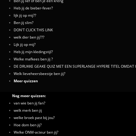
Ben jij lief of ben je een kreng
Heb jij de bieber-fever?
lijk jij op mij??
Ben jij slim?
DON'T CLICK THIS LINK
welk dier ben jij???
Lijk jij op mij?
Heb jij mijn kledingstijl?
Welke mafkees ben jij ?
DE DRUKKE GEAKE QUIZ MET EEN SUPERLANGE HYPERE TITEL OMDAT
Welk lieveheersbeestje ben jij?
Meer quizzen
Nog meer quizzen:
van wie ben jij fan?
welk merk ben jij
welke broek past bij jou?
Hoe dom ben jij?
Welke ONM-acteur ben jij?