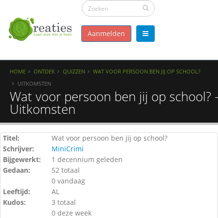
Aanmelden
HOME
ONTDEK
QUIZZEN
WAT VOOR PERSOON BEN JIJ OP SCHOOL?
UITKOMSTEN
Wat voor persoon ben jij op school? 
Uitkomsten
Titel:
Wat voor persoon ben jij op school?
Schrijver:
MiniCrimi
Bijgewerkt:
1 decennium geleden
Gedaan:
52 totaal
0 vandaag
Leeftijd:
AL
Kudos:
3 totaal
0 deze week