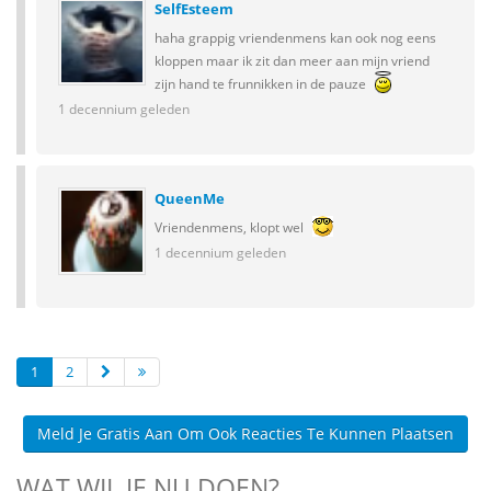
SelfEsteem
haha grappig vriendenmens kan ook nog eens
kloppen maar ik zit dan meer aan mijn vriend
zijn hand te frunnikken in de pauze
1 decennium geleden
QueenMe
Vriendenmens, klopt wel
1 decennium geleden
1
2
Meld Je Gratis Aan Om Ook Reacties Te Kunnen Plaatsen
WAT WIL JE NU DOEN?