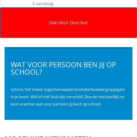
0 vandaag
WAT VOOR PERSOON BEN JIJ OP
SCHOOL?
School, het meest logische/saaiste/stomste/leukste/grappigste
in je leven. Wel of niet leuk dat verschild. Doe de test (eerlijk) en
kom erachter wat voor persoon jij bent op school.