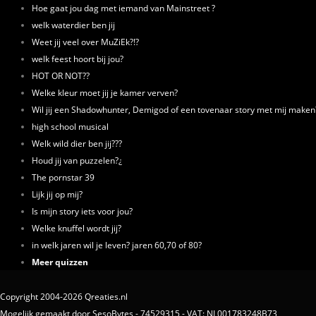
Hoe gaat jou dag met iemand van Mainstreet ?
welk waterdier ben jij
Weet jij veel over MuZiEk?!?
welk feest hoort bij jou?
HOT OR NOT??
Welke kleur moet jij je kamer verven?
Wil jij een Shadowhunter, Demigod of een tovenaar story met mij maken
high school musical
Welk wild dier ben jij???
Houd jij van puzzelen?¿
The pornstar 39
Lijk jij op mij?
Is mijn story iets voor jou?
Welke knuffel wordt jij?
in welk jaren wil je leven? jaren 60,70 of 80?
Meer quizzen
Copyright 2004-2026 Qreaties.nl
Mogelijk gemaakt door SesoBytes - 74529315 - VAT: NL001783248B73