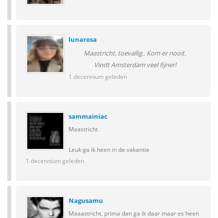
lunarosa
Maastricht, toevallig.. Kom er nooit.
Vindt Amsterdam veel fijner!
1 decennium geleden
sammainiac
Maastricht
Leuk ga ik heen in de vakantie
1 decennium geleden
Nagusamu
Maaastricht, prima dan ga ik daar maar es heen