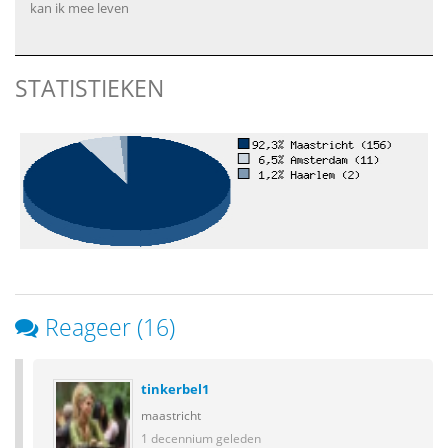
kan ik mee leven
STATISTIEKEN
Reageer (16)
tinkerbel1
maastricht
1 decennium geleden