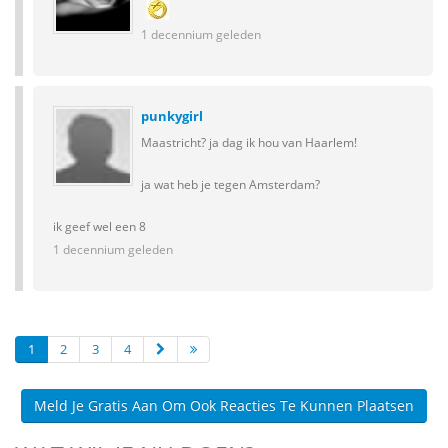
1 decennium geleden
punkygirl
Maastricht? ja dag ik hou van Haarlem!
ja wat heb je tegen Amsterdam?
ik geef wel een 8
1 decennium geleden
1
2
3
4
Meld Je Gratis Aan Om Ook Reacties Te Kunnen Plaatsen