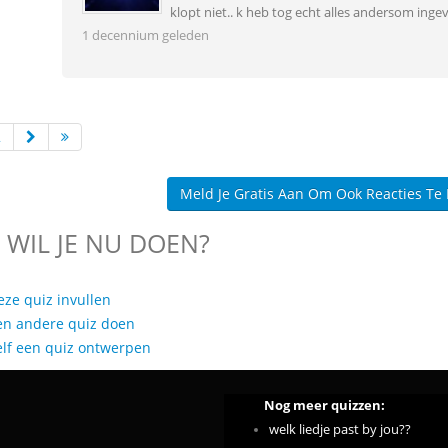
klopt niet.. k heb tog echt alles andersom ingev
1 decennium geleden
2
Meld Je Gratis Aan Om Ook Reacties Te
 WIL JE NU DOEN?
eze quiz invullen
en andere quiz doen
elf een quiz ontwerpen
Nog meer quizzen:
welk liedje past by jou??