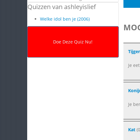
Quizzen van ashleyislief
Welke idol ben je (2006)
MOG
Tijger
Je ee
Konij
Je ben
Kat
(0