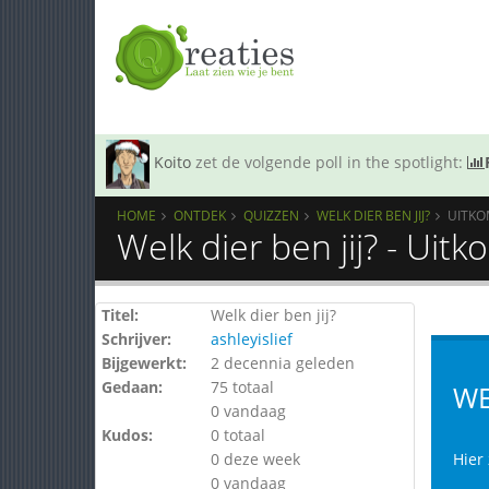
Koito
zet de volgende poll in the spotlight:
HOME
ONTDEK
QUIZZEN
WELK DIER BEN JIJ?
UITKO
Welk dier ben jij? - Uit
Titel:
Welk dier ben jij?
Schrijver:
ashleyislief
Bijgewerkt:
2 decennia geleden
Gedaan:
75 totaal
WE
0 vandaag
Kudos:
0 totaal
0 deze week
Hier 
0 vandaag