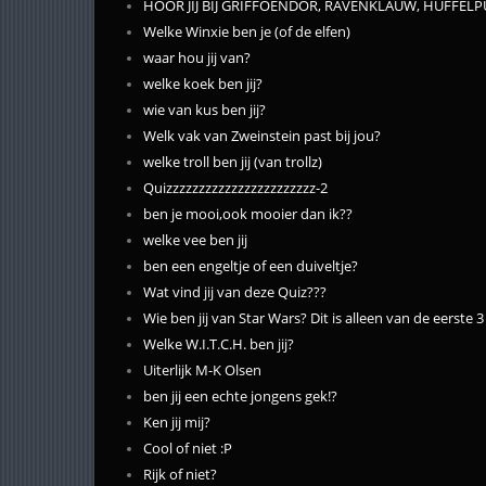
HOOR JIJ BIJ GRIFFOENDOR, RAVENKLAUW, HUFFEL
Welke Winxie ben je (of de elfen)
waar hou jij van?
welke koek ben jij?
wie van kus ben jij?
Welk vak van Zweinstein past bij jou?
welke troll ben jij (van trollz)
Quizzzzzzzzzzzzzzzzzzzzzzz-2
ben je mooi,ook mooier dan ik??
welke vee ben jij
ben een engeltje of een duiveltje?
Wat vind jij van deze Quiz???
Wie ben jij van Star Wars? Dit is alleen van de eerste 3 
Welke W.I.T.C.H. ben jij?
Uiterlijk M-K Olsen
ben jij een echte jongens gek!?
Ken jij mij?
Cool of niet :P
Rijk of niet?