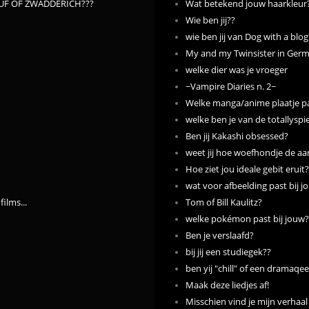
PUF OF ZWADDERICH???
Wat betekend jouw haarkleur
Wie ben jij??
wie ben jij van Dog with a blog
My and my Twinsister in Ger
welke dier was je vroeger
~Vampire Diaries n. 2~
Welke manga/anime plaatje pas
welke ben je van de totallyspi
Ben jij Kakashi obsessed?
weet jij hoe woefhondje de aa
Hoe ziet jou ideale gebit eruit
wat voor afbeelding past bij j
films...
Tom of Bill Kaulitz?
welke pokémon past bij jouw?
Ben je verslaafd?
bij jij een studiegek??
ben yij "chill" of een dramaqee
Maak deze liedjes af!
Misschien vind je mijn verhaal 