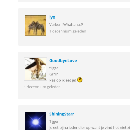
lyx
Varken! Whahaha:P
1 decennium geleden
GoodbyeLove
tijger
Grrrr
Pas op ik eet je!
1 decennium geleden
ShiningStarr
Tijger
Je eet bijna ieder dier op want je vind het nie