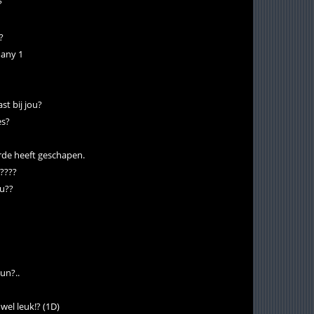
?
?
many 1
t bij jou?
es?
rde heeft geschapen.
?????
ou??
un?..
wel leuk!? (1D)