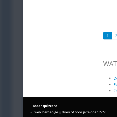
1
WAT
D
E
Z
Meer quizzen:
welk beroep ge jij doen of hoor je te doen ????