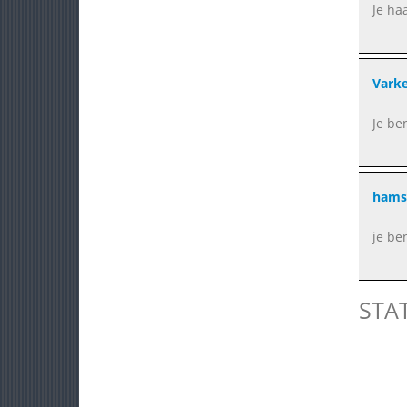
Je ha
Vark
Je be
hams
je be
STA