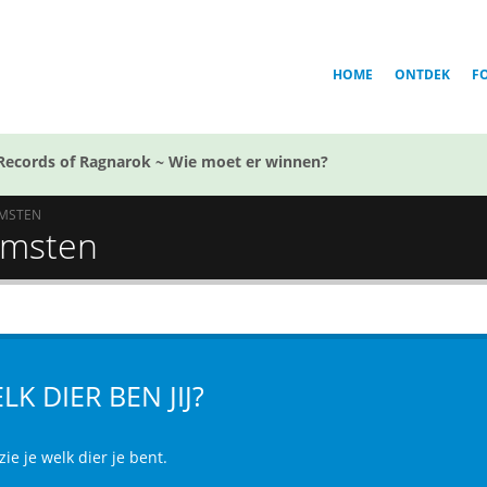
HOME
ONTDEK
F
Records of Ragnarok ~ Wie moet er winnen?
MSTEN
komsten
LK DIER BEN JIJ?
zie je welk dier je bent.