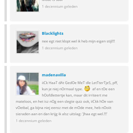
1 decennium geleden
Blacklights
nee egt niet klopt wel ik heb mijn eigen stijl!!!
1 decennium geleden
madenavilla
iiCk HaaT dAt GedOe MeT dIe LetTterTjeS, pff,
kun je niej nOrmaal type.
af en tOe een
hOofdlettertje kan, maar dit irriteert me
mateloos, en het isz nOg een slegte quiz ook, iiCkk hOe van
vOetbal, ga bijna niej eensz met de mOde mee, heb nOoiit
sieraden aan en dan krijg ik alsz uitslag: 'Jhaa egt wel.!!!'
1 decennium geleden