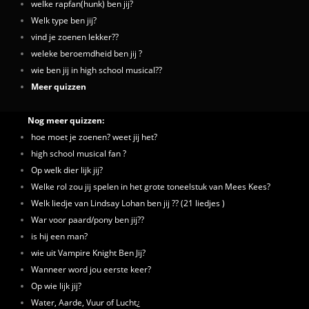
welke rapfan(hunk) ben jij?
Welk type ben jij?
vind je zoenen lekker??
weleke beroemdheid ben jij ?
wie ben jij in high school musical??
Meer quizzen
Nog meer quizzen:
hoe moet je zoenen? weet jij het?
high school musical fan ?
Op welk dier lijk jij?
Welke rol zou jij spelen in het grote toneelstuk van Mees Kees?
Welk liedje van Lindsay Lohan ben jij ?? (21 liedjes )
War voor paard/pony ben jij??
is hij een man?
wie uit Vampire Knight Ben Jij?
Wanneer word jou eerste keer?
Op wie lijk jij?
Water, Aarde, Vuur of Lucht¿