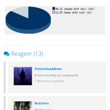
Reageer (13)
PotterHead4ever
Ik heb hetzelfde als madenavilla
1 decennium geleden
Buttiens
Mode is saai