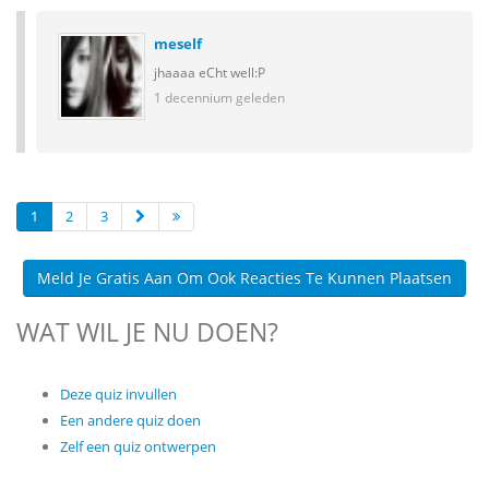
meself
jhaaaa eCht well:P
1 decennium geleden
1
2
3
Meld Je Gratis Aan Om Ook Reacties Te Kunnen Plaatsen
WAT WIL JE NU DOEN?
Deze quiz invullen
Een andere quiz doen
Zelf een quiz ontwerpen