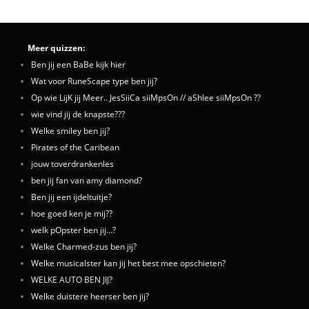
Meer quizzen:
Ben jij een BaBe kijk hier
Wat voor RuneScape type ben jij?
Op wie LijK jij Meer.. JesSiiCa siiMpsOn // aShlee siiMpsOn ??
wie vind jij de knapste???
Welke smiley ben jij?
Pirates of the Caribean
jouw toverdrankenles
ben jij fan van amy diamond?
Ben jij een ijdeltuitje?
hoe goed ken je mij??
welk pOpster ben jij...?
Welke Charmed-zus ben jij?
Welke musicalster kan jij het best mee opschieten?
WELKE AUTO BEN JIJ?
Welke duistere heerser ben jij?