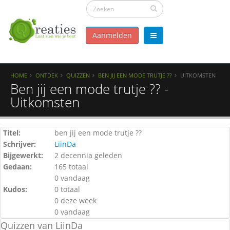
Aanmelden
HOME
ONTDEK
QUIZZEN
BEN JIJ EEN MODE TRUTJE ??
UITKOMSTEN
Ben jij een mode trutje ?? -
Uitkomsten
Titel:
ben jij een mode trutje ??
Schrijver:
LiinDa
Bijgewerkt:
2 decennia geleden
Gedaan:
165 totaal
0 vandaag
Kudos:
0 totaal
0 deze week
0 vandaag
Quizzen van LiinDa