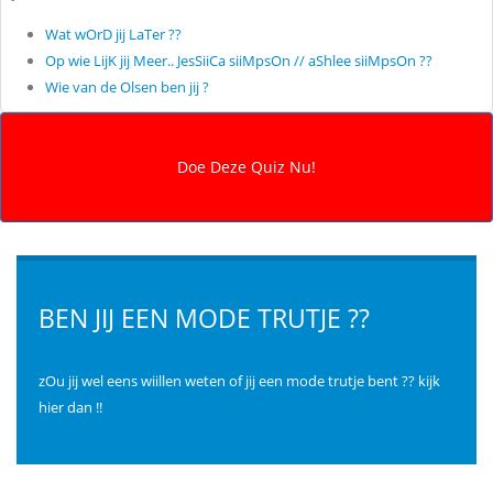
Wat wOrD jij LaTer ??
Op wie LijK jij Meer.. JesSiiCa siiMpsOn // aShlee siiMpsOn ??
Wie van de Olsen ben jij ?
BEN JIJ EEN MODE TRUTJE ??
zOu jij wel eens wiillen weten of jij een mode trutje bent ?? kijk
hier dan !!