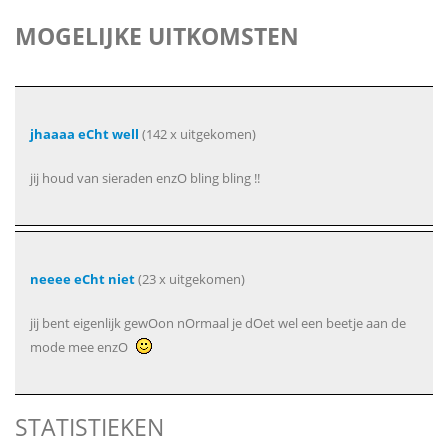
MOGELIJKE UITKOMSTEN
jhaaaa eCht well
(142 x uitgekomen)
jij houd van sieraden enzO bling bling !!
neeee eCht niet
(23 x uitgekomen)
jij bent eigenlijk gewOon nOrmaal je dOet wel een beetje aan de
mode mee enzO
STATISTIEKEN