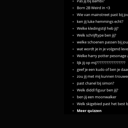
Pas jij bij Bambi?
Born 2B Weird in <3
Wie van mainstreet past bij jo
ken jij luke hemmings echt?
Welke kledingstijl heb jij?
Welk schrijftype ben jij?
welke schoenen passen bij jou
wat wordt je in je volgend leve
Welke harry potter pesonage zi
lijk jij op mij?????????????????
geef je een kudo of ben je daa
zou jij met mij kunnen trouwe
past chanel bij simon?
Welk diddl figuur ben jij?
ben jij een moonwalker
Welk skigebied past het best b
Meer quizzen