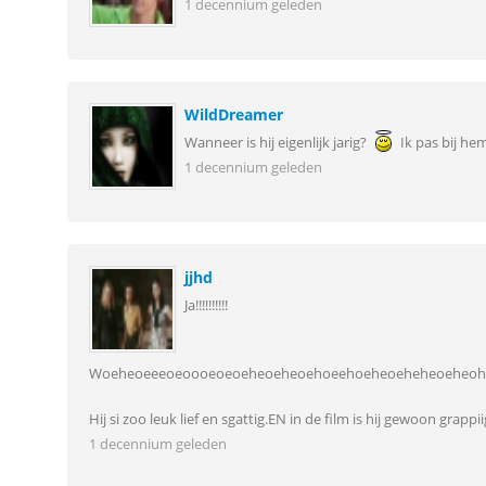
1 decennium geleden
WildDreamer
Wanneer is hij eigenlijk jarig?
Ik pas bij he
1 decennium geleden
jjhd
Ja!!!!!!!!!!
Woeheoeeeoeoooeoeoeheoeheoehoeehoeheoeheheoeheoh
Hij si zoo leuk lief en sgattig.EN in de film is hij gewoon grappii
1 decennium geleden