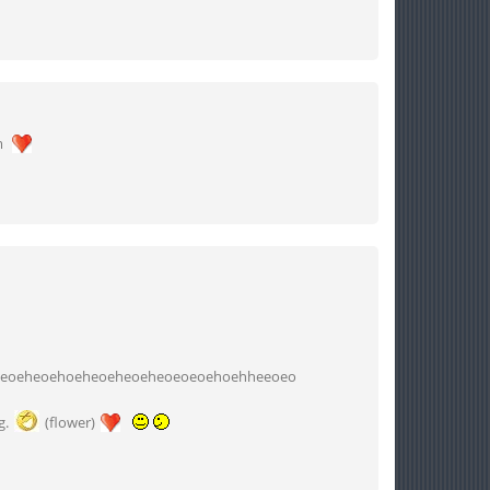
m
eoeheoehoeheoeheoeheoeoeoehoehheeoeo
g.
(flower)