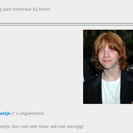
 jij past helemaal bij hem!!
eetje
(7 x uitgekomen)
eetje, dus niet veel maar ook niet weingig!