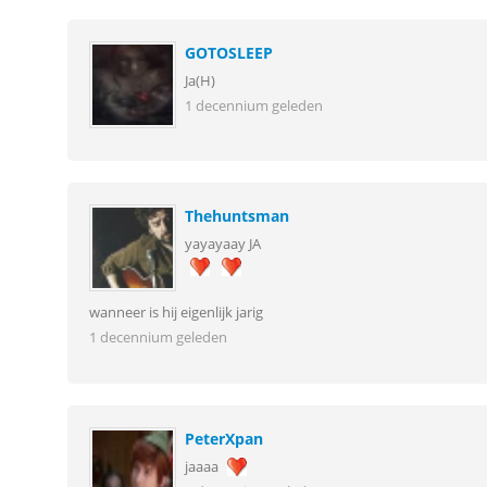
GOTOSLEEP
Ja(H)
1 decennium geleden
Thehuntsman
yayayaay JA
wanneer is hij eigenlijk jarig
1 decennium geleden
PeterXpan
jaaaa