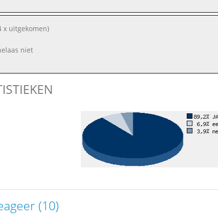
4 x uitgekomen)
helaas niet
TISTIEKEN
eageer (10)