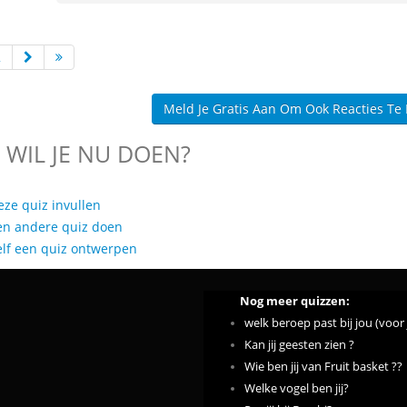
2
Meld Je Gratis Aan Om Ook Reacties Te
 WIL JE NU DOEN?
eze quiz invullen
en andere quiz doen
elf een quiz ontwerpen
Nog meer quizzen:
welk beroep past bij jou (voor
Kan jij geesten zien ?
Wie ben jij van Fruit basket ??
Welke vogel ben jij?