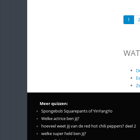
1
WAT
D
E
Z
Meer quizzen:
Spongebob Squarepants of YinYangYo
Welke actrice ben jij?
hoeveel weet jij van de red hot chili peppers? deel 2
welke super held ben jij?