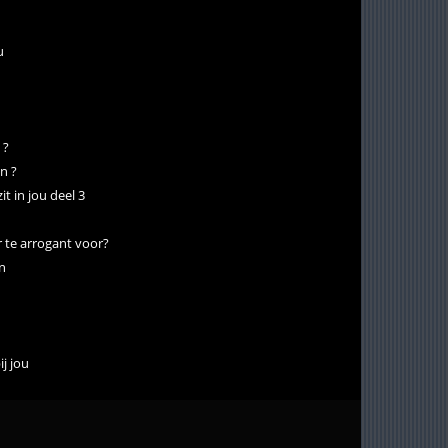
u
 ?
n ?
t in jou deel 3
r te arrogant voor?
n
ij jou