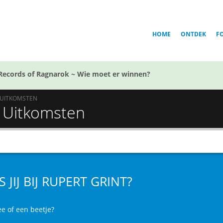
HOME
ONTDEK
F
Records of Ragnarok ~ Wie moet er winnen?
UITKOMSTEN
 - Uitkomsten
S JIJ BIJ RUPERT GRINT?
ee of een beetje?