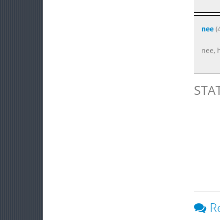
nee
(
nee, 
STA
R