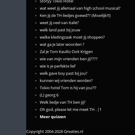
Storyy Tokio Hotel
wat weet jij allemaal van high school musical?
Ken jij de TH-liedjes goewd?? (Moeilijk!!!)
weet jij veel van italië?
welk land past bij jouw
welke kledingzaak moet jij shoppen?
wat ga je later woorden ?
Zal Je Tom Kaulitz Ooit Krijgen
wie van mijn vrienden ben jij????
wie is je perfekte lief
welk gave boy past bij jou?
kunnen wij vrienden worden?
Tokio hotel Tom is hij van jou?!?
(L) georg 6
Welk liedje van TH ben jij?
Oh god, please let me meet TH . |1
Meer quizzen
Copyright 2004-2026 Qreaties.nl