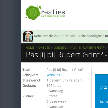
Koito
zet de volgende poll in the spotlight:
HOME
ONTDEK
QUIZZEN
PAS JIJ BIJ RUPERT GRINT?
Pas jij bij Rupert Grint?
Titel:
Pas jij bij Rupert Grint?
Schrijver:
xcookies
Bijgewerkt:
1 decennium geleden
Gedaan:
102 totaal
PA
0 vandaag
Kudos:
0 totaal
0 deze week
ja, n
0 vandaag