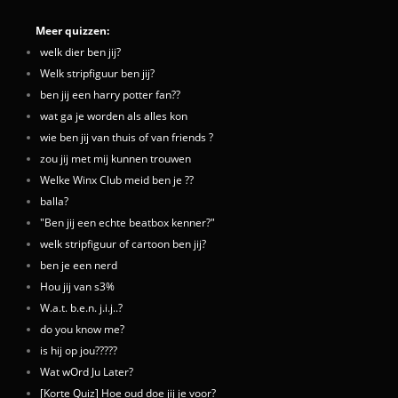
Meer quizzen:
welk dier ben jij?
Welk stripfiguur ben jij?
ben jij een harry potter fan??
wat ga je worden als alles kon
wie ben jij van thuis of van friends ?
zou jij met mij kunnen trouwen
Welke Winx Club meid ben je ??
balla?
"Ben jij een echte beatbox kenner?"
welk stripfiguur of cartoon ben jij?
ben je een nerd
Hou jij van s3%
W.a.t. b.e.n. j.i.j..?
do you know me?
is hij op jou?????
Wat wOrd Ju Later?
[Korte Quiz] Hoe oud doe jij je voor?