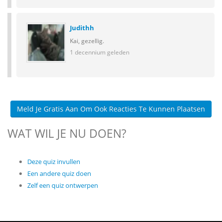
Judithh
Kai, gezellig.
1 decennium geleden
Meld Je Gratis Aan Om Ook Reacties Te Kunnen Plaatsen
WAT WIL JE NU DOEN?
Deze quiz invullen
Een andere quiz doen
Zelf een quiz ontwerpen