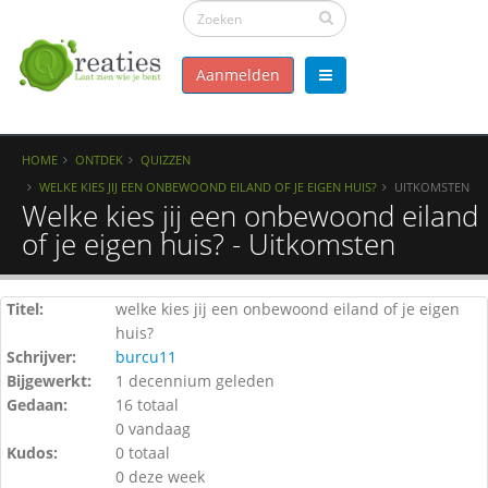
Aanmelden
HOME
ONTDEK
QUIZZEN
WELKE KIES JIJ EEN ONBEWOOND EILAND OF JE EIGEN HUIS?
UITKOMSTEN
Welke kies jij een onbewoond eiland
of je eigen huis? - Uitkomsten
Titel:
welke kies jij een onbewoond eiland of je eigen
huis?
Schrijver:
burcu11
Bijgewerkt:
1 decennium geleden
Gedaan:
16 totaal
0 vandaag
Kudos:
0 totaal
0 deze week