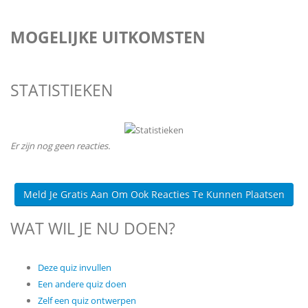
MOGELIJKE UITKOMSTEN
STATISTIEKEN
Er zijn nog geen reacties.
Meld Je Gratis Aan Om Ook Reacties Te Kunnen Plaatsen
WAT WIL JE NU DOEN?
Deze quiz invullen
Een andere quiz doen
Zelf een quiz ontwerpen