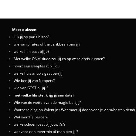
Meer quizzen:
Lijk jij op paris hilton?
wie van pirates of the caribbean ben jij?
welke film past bij je?
Met welke ONM-dude zou jij zo op wereldreis kunnen?
hoort een slaapfeest bij jou
welke huis anubis gast ben jij
Wie ben jij van Neopets?
wie van GTST bij jij..?
met welke filmster krijg jij een date?
Wie van de wetten van de magie ben jij?
Voorbereiding op Valentijn : Wat moet jij doen voor je vlam/beste vriend(i
Wat word je beroep?
welke schoen past bij jouw ????
wat voor een meermin of man ben jij ?