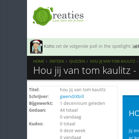
Koito
zet de volgende poll in the spotlight:
HOME
ONTDEK
QUIZZEN
HOU JIJ VAN TOM KAULITZ
Hou jij van tom kaulitz 
Titel:
hou jij van tom kaulitz
Schrijver:
gwendiXbill
Bijgewerkt:
1 decennium geleden
Gedaan:
44 totaal
HO
0 vandaag
Kudos:
0 totaal
0 deze week
jij e
0 vandaag
er ko