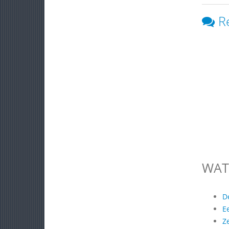
R
WAT
D
E
Z