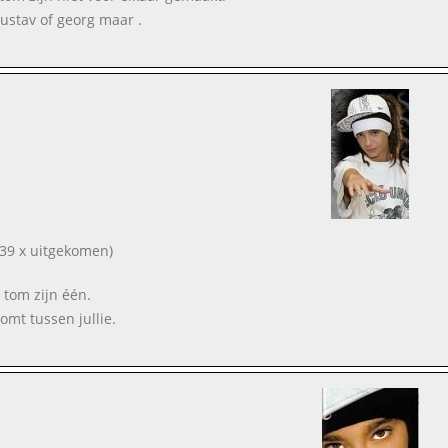
gustav of georg maar .
39 x uitgekomen)
 tom zijn één.
omt tussen jullie.