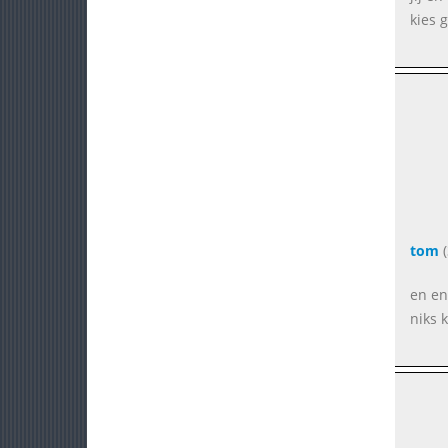
kies 
tom
(
en en
niks k