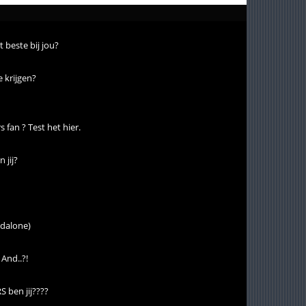
t beste bij jou?
e krijgen?
s fan ? Test het hier.
 jij?
ndalone)
And..?!
ben jij????