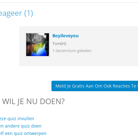
eageer (1)
Boyiloveyou
Tom(H)
1 decennium geleden
Meld Je Gratis Aan Om Ook Reacties Te
 WIL JE NU DOEN?
eze quiz invullen
en andere quiz doen
elf een quiz ontwerpen