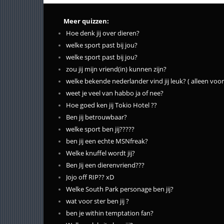
Meer quizzen:
Hoe denk jij over dieren?
welke sport past bij jou?
welke sport past bij jou?
zou jij mijn vriend(in) kunnen zijn?
welke bekende nederlander vind jij leuk? ( alleen voor 
weet je veel van habbo ja of nee?
Hoe goed ken jij Tokio Hotel ??
Ben jij betrouwbaar?
welke sport ben jij?????
ben jij een echte MSNfreak?
Welke knuffel wordt jij?
Ben Jij een dierenvriend???
Jojo off RIP?? xD
Welke South Park personage ben jij?
wat voor ster ben jij ?
ben je within temptation fan?