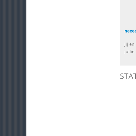
neee
jij e
julli
STA