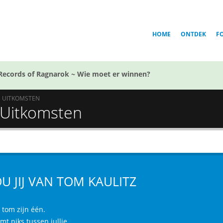
HOME
ONTDEK
F
Records of Ragnarok ~ Wie moet er winnen?
UITKOMSTEN
- Uitkomsten
U JIJ VAN TOM KAULITZ
n tom zijn één.
mt niks tussen jullie.