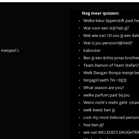
Nog meer quizzen:
Welke kleur lippenstift past he
Wat voor een stijl heb jij?
Met wie van 1D zou jij een dat
Wat is jou persoonlijkheid?
meisjes!! )
kabouter
Ben jij een échte jonas brother
Team Damon of Team Stefan?
Welk Dangan Ronpa meisje ben
Ninjagirl (with TH <3)[3]
What season are you?
welke parfum past bij jou
Wenn nicht's mehr geht -(sta
welk beest ben jij
Lost my most beloved person 
hoe ben jij?
wie van MCLEOD'S DAUGHTERS 