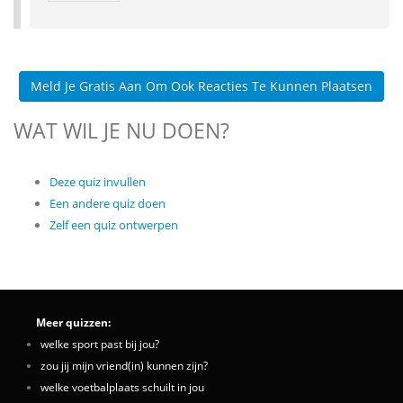
Meld Je Gratis Aan Om Ook Reacties Te Kunnen Plaatsen
WAT WIL JE NU DOEN?
Deze quiz invullen
Een andere quiz doen
Zelf een quiz ontwerpen
Meer quizzen:
welke sport past bij jou?
zou jij mijn vriend(in) kunnen zijn?
welke voetbalplaats schuilt in jou