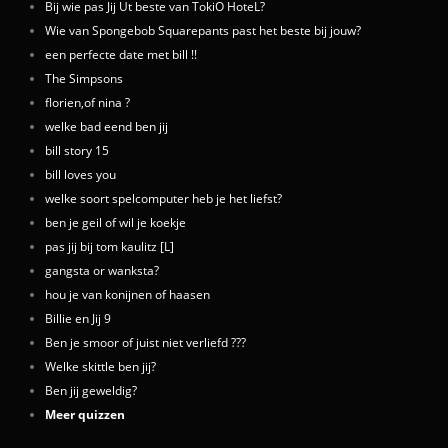
Bij wie pas Jij Ut beste van TokiO HoteL?
Wie van Spongebob Squarepants past het beste bij jouw?
een perfecte date met bill !!
The Simpsons
florien,of nina ?
welke bad eend ben jij
bill story 15
bill loves you
welke soort spelcomputer heb je het liefst?
ben je geil of wil je koekje
pas jij bij tom kaulitz [L]
gangsta or wanksta?
hou je van konijnen of haasen
Billie en Jij 9
Ben je smoor of juist niet verliefd ???
Welke skittle ben jij?
Ben jij geweldig?
Meer quizzen