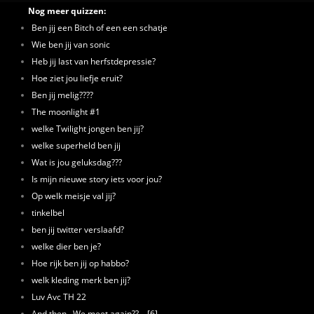
Nog meer quizzen:
Ben jij een Bitch of een een schatje
Wie ben jij van sonic
Heb jij last van herfstdepressie?
Hoe ziet jou liefje eruit?
Ben jij melig????
The moonlight #1
welke Twilight jongen ben jij?
welke superheld ben jij
Wat is jou geluksdag???
Is mijn nieuwe story iets voor jou?
Op welk meisje val jij?
tinkelbel
ben jij twitter verslaafd?
welke dier ben je?
Hoe rijk ben jij op habbo?
welk kleding merk ben jij?
Luv Avc TH 22
And then.. We meet again??... [6]