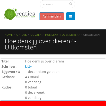
Aanmelden
HOME
ONTDEK
QUIZZEN
HOE DENK JIJ OVER DIEREN?
UITKOMSTEN
Hoe denk jij over dieren? -
Uitkomsten
Titel:
Hoe denk jij over dieren?
Schrijver:
kitty
Bijgewerkt:
1 decennium geleden
Gedaan:
43 totaal
0 vandaag
Kudos:
0 totaal
0 deze week
0 vandaag