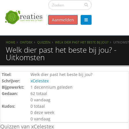
Aanmelden
HOME
ONTDEK
QUIZZEN
WELK DIER PAST HET BESTE BIJ JOU?
UITKOMS
Welk dier past het beste bij jou? -
Uitkomsten
Titel:
Welk dier past het beste bij jou?
Schrijver:
xCelestex
Bijgewerkt:
1 decennium geleden
Gedaan:
62 totaal
0 vandaag
Kudos:
0 totaal
0 deze week
0 vandaag
Quizzen van xCelestex