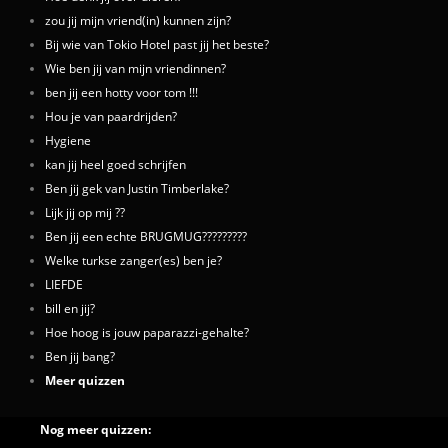
zou jij mijn vriend(in) kunnen zijn?
Bij wie van Tokio Hotel past jij het beste?
Wie ben jij van mijn vriendinnen?
ben jij een hotty voor tom !!!
Hou je van paardrijden?
Hygiene
kan jij heel goed schrijfen
Ben jij gek van Justin Timberlake?
Lijk jij op mij ??
Ben jij een echte BRUGMUG?????????
Welke turkse zanger(es) ben je?
LIEFDE
bill en jij?
Hoe hoog is jouw paparazzi-gehalte?
Ben jij bang?
Meer quizzen
Nog meer quizzen: