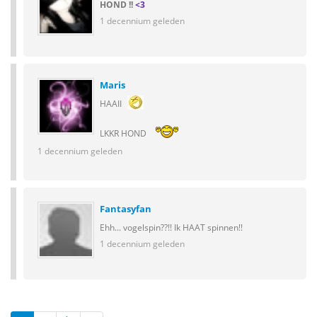
HOND !!
<3
1 decennium geleden
Maris
HAAII
LKKR HOND
1 decennium geleden
Fantasyfan
Ehh... vogelspin??!! Ik HAAT spinnen!!
1 decennium geleden