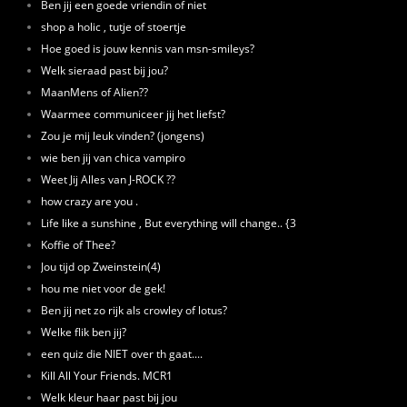
Ben jij een goede vriendin of niet
shop a holic , tutje of stoertje
Hoe goed is jouw kennis van msn-smileys?
Welk sieraad past bij jou?
MaanMens of Alien??
Waarmee communiceer jij het liefst?
Zou je mij leuk vinden? (jongens)
wie ben jij van chica vampiro
Weet Jij Alles van J-ROCK ??
how crazy are you .
Life like a sunshine , But everything will change.. {3
Koffie of Thee?
Jou tijd op Zweinstein(4)
hou me niet voor de gek!
Ben jij net zo rijk als crowley of lotus?
Welke flik ben jij?
een quiz die NIET over th gaat....
Kill All Your Friends. MCR1
Welk kleur haar past bij jou