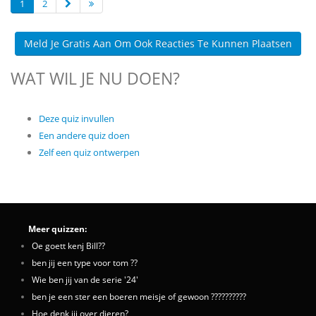
1
2
Meld Je Gratis Aan Om Ook Reacties Te Kunnen Plaatsen
WAT WIL JE NU DOEN?
Deze quiz invullen
Een andere quiz doen
Zelf een quiz ontwerpen
Meer quizzen:
Oe goett kenj Bill??
ben jij een type voor tom ??
Wie ben jij van de serie '24'
ben je een ster een boeren meisje of gewoon ??????????
Hoe denk jij over dieren?