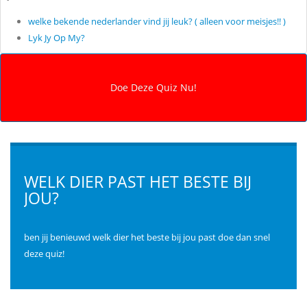
welke bekende nederlander vind jij leuk? ( alleen voor meisjes!! )
Lyk Jy Op My?
WELK DIER PAST HET BESTE BIJ
JOU?
ben jij benieuwd welk dier het beste bij jou past doe dan snel
deze quiz!