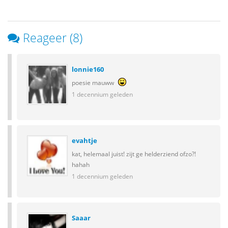
Reageer (8)
lonnie160
poesie mauww
1 decennium geleden
evahtje
kat, helemaal juist! zijt ge helderziend ofzo?!
hahah
1 decennium geleden
Saaar