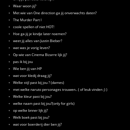
Waar woon jij?
Met wie van One direction ga jij onverwachts daten?
The Murder Part I
coole spellen of niet HOT!
Hoe ga jij je kindje later noemen?
weet jij alles van Justin Bieber?
wat was je vorig leven?
Op wie van Cinema Bizarre lijk jij?
pas ik bij jou
Wie ben jij van HP
wat voor kledij draag jij?
Welke stijl past bij jou ? (dames)
met welke naruto personages trouwen.. ( of leuk vinden ;) )
Welke kleur past bij jou?
welke naam past bij jou?(only for girls)
op welke bnner lijk jij?
Welk boek past bij jou?
wat voor boerderij dier ben jij?