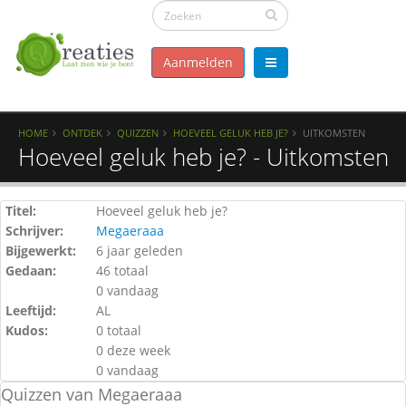
Aanmelden
HOME
ONTDEK
QUIZZEN
HOEVEEL GELUK HEB JE?
UITKOMSTEN
Hoeveel geluk heb je? - Uitkomsten
Titel:
Hoeveel geluk heb je?
Schrijver:
Megaeraaa
Bijgewerkt:
6 jaar geleden
Gedaan:
46 totaal
0 vandaag
Leeftijd:
AL
Kudos:
0 totaal
0 deze week
0 vandaag
Quizzen van Megaeraaa