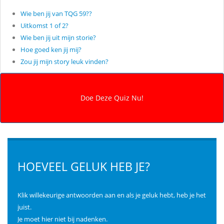
Wie ben jij van TQG 59??
Uitkomst 1 of 2?
Wie ben jij uit mijn storie?
Hoe goed ken jij mij?
Zou jij mijn story leuk vinden?
HOEVEEL GELUK HEB JE?
Klik willekeurige antwoorden aan en als je geluk hebt, heb je het
juist.
Je moet hier niet bij nadenken.