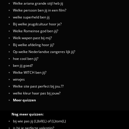
Welke ariana grande stijl heb jij
Welke persoon ben jij in een film?
welke superheld ben jij
Bij welke jeugdcultuur hoor je?
Welke Romeinse god ben jij?
Welk wapen past bij mij?
Bij welke afdeling hoor jij?
Op welke Nederlandse zangeres lijk jij?
hoe cool ben jij?
ben jij goed?
Welke WITCH ben jij?
winxjes
Welke site past perfect bij jou.??
welke kleur haar pas bij jouw?
Meer quizzen
Nog meer quizzen:
bij wie pas jij (L)bill(L) of (L)tom(L)
is hij je perfecte valentijn?