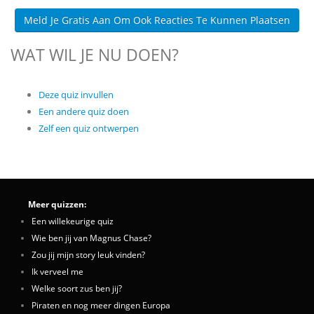
Meld Je Gratis Aan Om Ook Reacties Te Kunnen Plaatsen
WAT WIL JE NU DOEN?
Deze quiz invullen
Een andere quiz doen
Zelf een quiz ontwerpen
Meer quizzen:
Een willekeurige quiz
Wie ben jij van Magnus Chase?
Zou jij mijn story leuk vinden?
Ik verveel me
Welke soort zus ben jij?
Piraten en nog meer dingen Europa