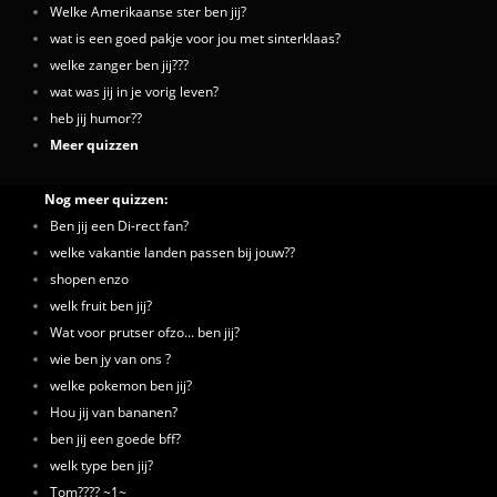
Welke Amerikaanse ster ben jij?
wat is een goed pakje voor jou met sinterklaas?
welke zanger ben jij???
wat was jij in je vorig leven?
heb jij humor??
Meer quizzen
Nog meer quizzen:
Ben jij een Di-rect fan?
welke vakantie landen passen bij jouw??
shopen enzo
welk fruit ben jij?
Wat voor prutser ofzo... ben jij?
wie ben jy van ons ?
welke pokemon ben jij?
Hou jij van bananen?
ben jij een goede bff?
welk type ben jij?
Tom???? ~1~