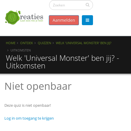
Aanmelden
HOME
ONTDEK
QUIZZEN
WELK 'UNIVERSAL MONSTER' BEN JIJ?
UITKOMSTEN
Welk 'Universal Monster' ben jij? -
Uitkomsten
Niet openbaar
Deze quiz is niet openbaar!
Log in om toegang te krijgen