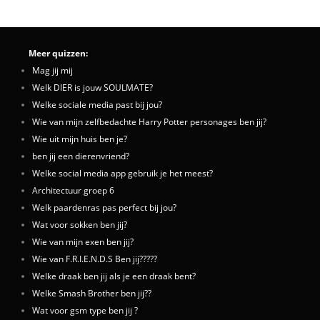
Meer quizzen:
Mag jij mij
Welk DIER is jouw SOULMATE?
Welke sociale media past bij jou?
Wie van mijn zelfbedachte Harry Potter personages ben jij?
Wie uit mijn huis ben je?
ben jij een dierenvriend?
Welke social media app gebruik je het meest?
Architectuur groep 6
Welk paardenras pas perfect bij jou?
Wat voor sokken ben jij?
Wie van mijn exen ben jij?
Wie van F.R.I.E.N.D.S Ben jij?????
Welke draak ben jij als je een draak bent?
Welke Smash Brother ben jij??
Wat voor gsm type ben jij ?