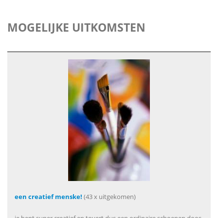
MOGELIJKE UITKOMSTEN
een creatief menske!
(43 x uitgekomen)