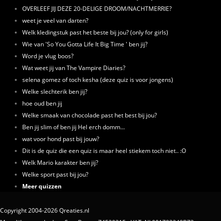
OVERLEEF JIJ DEZE 20-DELIGE DROOM/NACHTMERRIE?
weet je veel van darten?
Welk kledingstuk past het beste bij jou? (only for girls)
Wie van 'So You Gotta Life It Big Time ' ben jij?
Word je vlug boos?
Wat weet jij van The Vampire Diaries?
selena gomez of toch kesha (deze quiz is voor jongens)
Welke slechterik ben jij?
hoe oud ben jij
Welke smaak van chocolade past het best bij jou?
Ben jij slim of ben jij Hel erch domm...
wat voor hond past bij jouw?
Dit is de quiz die een quiz is maar heel stiekem toch niet.. :O
Welk Mario karakter ben jij?
Welke sport past bij jou?
Meer quizzen
Copyright 2004-2026 Qreaties.nl