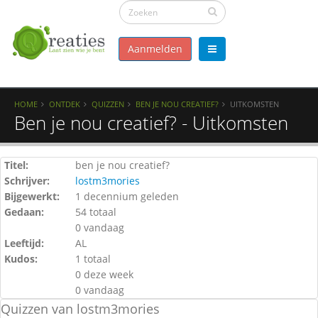
Aanmelden
HOME
ONTDEK
QUIZZEN
BEN JE NOU CREATIEF?
UITKOMSTEN
Ben je nou creatief? - Uitkomsten
Titel:
ben je nou creatief?
Schrijver:
lostm3mories
Bijgewerkt:
1 decennium geleden
Gedaan:
54 totaal
0 vandaag
Leeftijd:
AL
Kudos:
1 totaal
0 deze week
0 vandaag
Quizzen van lostm3mories