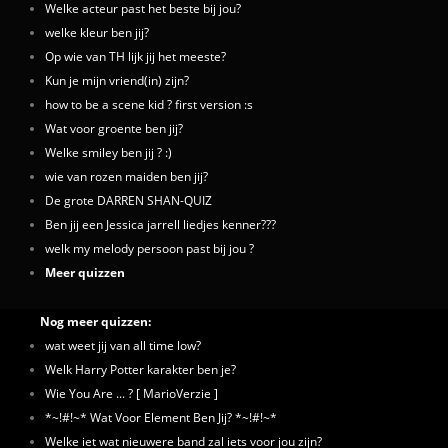
Welke acteur past het beste bij jou?
welke kleur ben jij?
Op wie van TH lijk jij het meeste?
Kun je mijn vriend(in) zijn?
how to be a scene kid ? first version :s
Wat voor groente ben jij?
Welke smiley ben jij ? :)
wie van rozen maiden ben jij?
De grote DARREN SHAN-QUIZ
Ben jij een Jessica jarrell liedjes kenner???
welk my melody persoon past bij jou ?
Meer quizzen
Nog meer quizzen:
wat weet jij van all time low?
Welk Harry Potter karakter ben je?
Wie You Are ... ? [ MarioVerzie ]
*~!#!~* Wat Voor Element Ben Jij? *~!#!~*
Welke iet wat nieuwere band zal iets voor jou zijn?