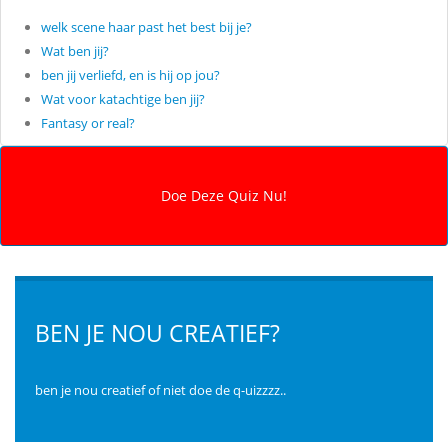
welk scene haar past het best bij je?
Wat ben jij?
ben jij verliefd, en is hij op jou?
Wat voor katachtige ben jij?
Fantasy or real?
BEN JE NOU CREATIEF?
ben je nou creatief of niet doe de q-uizzzz..