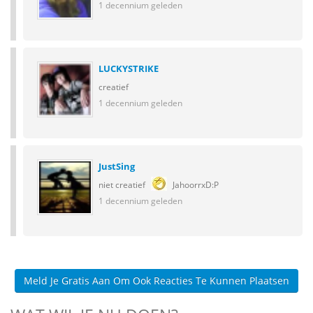
1 decennium geleden
LUCKYSTRIKE
creatief
1 decennium geleden
JustSing
niet creatief
JahoorrxD:P
1 decennium geleden
Meld Je Gratis Aan Om Ook Reacties Te Kunnen Plaatsen