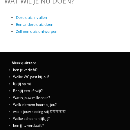
WAT WIL JE NU DOEN?
Deze quiz invullen
Een andere quiz doen
Zelf een quiz ontwerpen
Meer quizzen:
ben je verliefd?
Welke WC past bij jou?
lijk jij op mij
Ben jij een k*twijf?
Wat is jouw milkshake?
Welk element hoort bij jou?
wat is jouw kleding stijl???????????
Welke schoenen lijk jij?
ben jij tv verslaafd?