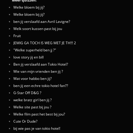
Meer quizzen:
Welke bloem bij jij?
Welke bloem bij jij?
ben jij verslaafd aan Avril Lavigne?
Welk soort kussen past bij jou
Fruit
JEMIG GA TOCH IS WEG MET JE TH!!! 2
"Welke superheld ben jj ?"
love story jij en bill
Ben jij verslaafd aan Tokio Hotel?
Wie van mijn vrienden ben jij ?
Wat voor habbo ben jij?
ben jij een echre tokio hotel fan??
G-Star Off D&G ?
welke bratz girl ben jij ?
Welke site past bij jou ?
Welke film past het best bij jou?
Cute Or Dude?
bij wie pas je van tokio hotel!