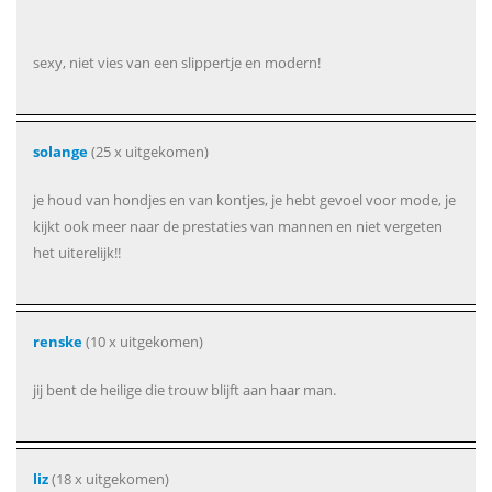
sexy, niet vies van een slippertje en modern!
solange
(25 x uitgekomen)
je houd van hondjes en van kontjes, je hebt gevoel voor mode, je
kijkt ook meer naar de prestaties van mannen en niet vergeten
het uiterelijk!!
renske
(10 x uitgekomen)
jij bent de heilige die trouw blijft aan haar man.
liz
(18 x uitgekomen)