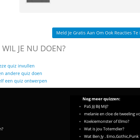
Meld Je Gratis Aan Om Ook Reacties Te
 WIL JE NU DOEN?
eze quiz invullen
en andere quiz doen
elf een quiz ontwerpen
Nog meer quizzen:
PaS JiJ BiJ MiJ?
melanie en cloe de tweeling v
Koekiemonster of Elmo?
n?
Wat is jou Totemdier?
Wat Ben Jy . Emo,Gothic,Punk 