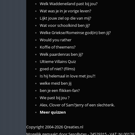
Welk Waddeneiland past bij jou?
Wat was je in je vorige leven?
Lijkt jouw ziel op die van mij?
Wat voor schoolkind ben jij?
Welke Griekse/Romeinse god(in) ben jij?
Would you rather
Koffie of theemens?
Welk paardenras ben jij?
Ultieme Villains Quiz
goed of niet? (films)
Is hij helemaal in love met jou?!
welke meid ben jij
ben je een flikken-fan?
Wie past bij jou ?
Alex, Clover of Sam?Jerry of een slechterik.
Meer quizzen
Copyright 2004-2026 Qreaties.nl
Mogelijk gemaakt door SesoBytes - 74529315 - VAT: NL0017