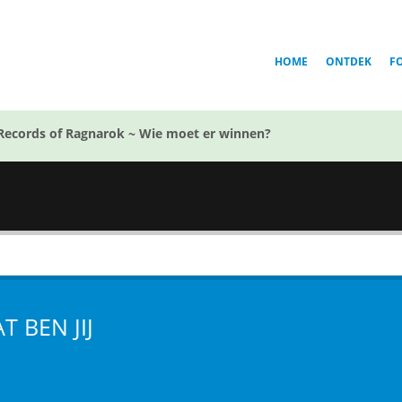
HOME
ONTDEK
F
Records of Ragnarok ~ Wie moet er winnen?
n
T BEN JIJ