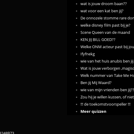
wat is jouw droom baan??
wat voor een kat ben jij?
De onnozele stomme rare dom
welke disney film past bij je?
Scene Queen van de maand
KEN JIJ BILL GOED??
Welke ONM acteur past bij jou
Ifyfnekg
wie van het huis anubis ben jij
Wat is jouw verborgen ,magisc
Welk nummer van Take Me Hom
Ben jij Mij Waard?
wie van mijn vrienden ben jij?
Zou hij je willen kussen, of nie
!!! de toekomstvoorspeller !!!
Meer quizzen
83248B73