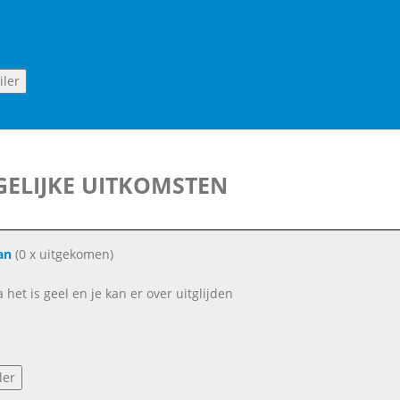
ELIJKE UITKOMSTEN
an
(0 x uitgekomen)
 het is geel en je kan er over uitglijden