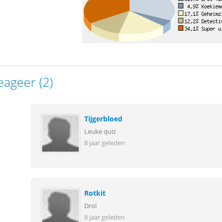
eageer (2)
Tijgerbloed
Leuke quiz
8 jaar geleden
Rotkit
Drol
8 jaar geleden