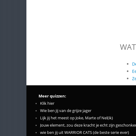
WAT
D
E
Z
Meer quizzen:
Klik hier
Wie ben jij van de grijze jager
Lijk jij het meest op Joke, Marte of Nel(ik)
Jouw element, zou deze kracht je echt zijn geschonke
wie ben jij uit WARRIOR CATS (de beste serie ever)