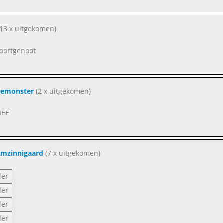
13 x uitgekomen)
oortgenoot
iemonster
(2 x uitgekomen)
IEE
imzinnigaard
(7 x uitgekomen)