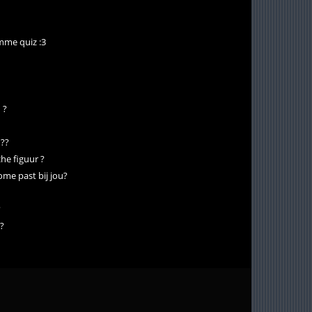
me quiz :3
 ?
 ??
he figuur ?
e past bij jou?
?
t?