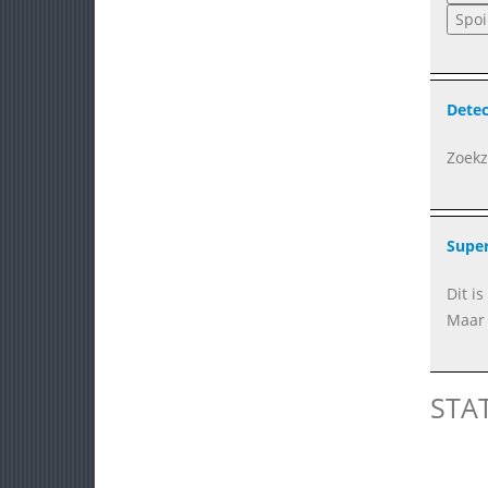
Detec
Zoekz
Supe
Dit i
Maar 
STA