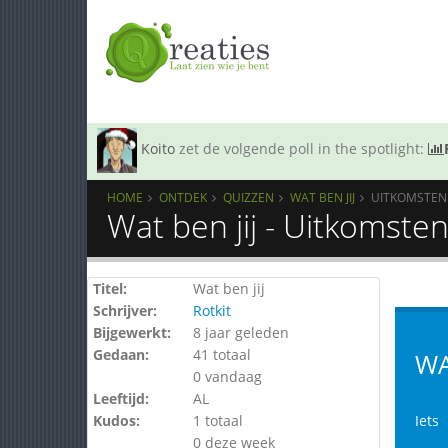
Koito
zet de volgende poll in the spotlight:
HOME
ONTDEK
QUIZZEN
WAT BEN JIJ
UITKOMSTEN
Wat ben jij - Uitkomste
Titel:
Wat ben jij
Schrijver:
Rotkit
Bijgewerkt:
8 jaar geleden
Gedaan:
41 totaal
WA
0 vandaag
Leeftijd:
AL
Kudos:
1 totaal
Iets
0 deze week