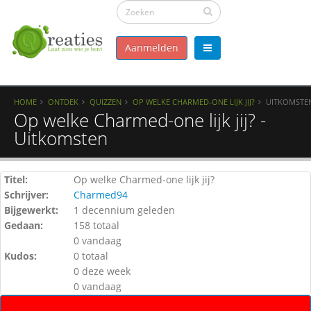
Aanmelden
HOME
ONTDEK
QUIZZEN
OP WELKE CHARMED-ONE LIJK JIJ?
UITKOMSTE
Op welke Charmed-one lijk jij? -
Uitkomsten
Titel:
Op welke Charmed-one lijk jij?
Schrijver:
Charmed94
Bijgewerkt:
1 decennium geleden
Gedaan:
158 totaal
0 vandaag
Kudos:
0 totaal
0 deze week
0 vandaag