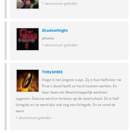
1 decennium geleden
ShadowNight
phoebe
1 decennium geleden
THExSHIRE
Paige is het jongste zusje. Zij is hun halfsister na
Prue's dood heeft ze hard moeten werken. En
haar baan als Maatschappelijk werkster
opgeven. Daarna werd ze lerlares op de toverschool. Ze is half
lichtgids en ze werd dus ook nog een lichtgids. En ze vond de
ware
1 decennium geleden