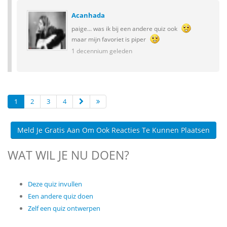
Acanhada
paige... was ik bij een andere quiz ook
maar mijn favoriet is piper
1 decennium geleden
1
2
3
4
Meld Je Gratis Aan Om Ook Reacties Te Kunnen Plaatsen
WAT WIL JE NU DOEN?
Deze quiz invullen
Een andere quiz doen
Zelf een quiz ontwerpen