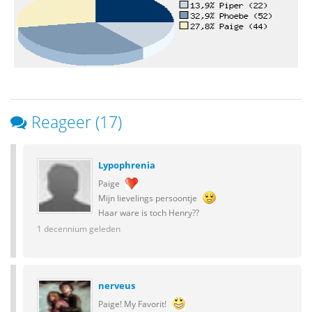
Reageer (17)
Lypophrenia
Paige
Mijn lievelings persoontje
Haar ware is toch Henry??
1 decennium geleden
nerveus
Paige! My Favorit!