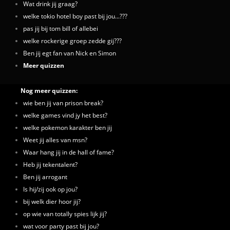
Wat drink jij graag?
welke tokio hotel boy past bij jou...???
pas jij bij tom bill of allebei
welke rockerige groep zedde gij???
Ben jij egt fan van Nick en Simon
Meer quizzen
Nog meer quizzen:
wie ben jij van prison break?
welke games vind jy het best?
welke pokemon karakter ben jij
Weet jij alles van msn?
Waar hang jij in de hall of fame?
Heb jij tekentalent?
Ben jij arrogant
Is hij/zij ook op jou?
bij welk dier hoor jij?
op wie van totally spies lijk jij?
wat voor party past bij jou?