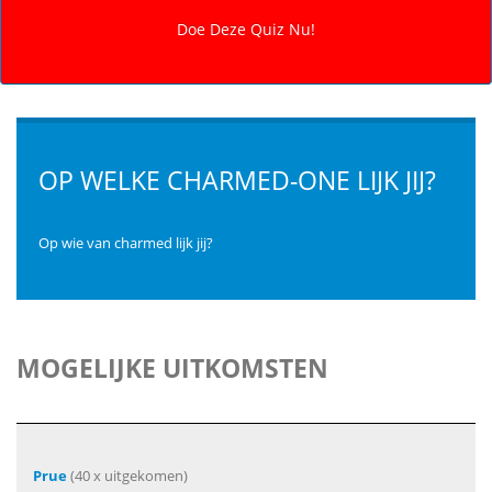
OP WELKE CHARMED-ONE LIJK JIJ?
Op wie van charmed lijk jij?
MOGELIJKE UITKOMSTEN
Prue
(40 x uitgekomen)