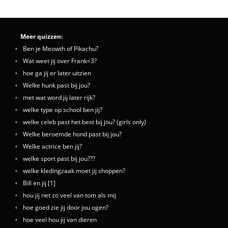
Meer quizzen:
Ben je Meowth of Pikachu?
Wat weet jij over Frank<3?
hoe ga jij er later uitzien
Welke hunk past bij jou?
met wat word jij later rijk?
welke type op school ben jij?
welke celeb past het best bij jou? (girls only)
Welke beroemde hond past bij jou?
Welke actrice ben jij?
welke sport past bij jou???
welke kledingzaak moet jij shoppen?
Bill en jij [1]
hou jij net zo veel van tom als mij
hoe goed zie jij door jou ogen?
hoe veel hou jij van dieren