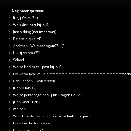
Nog meer quizzen:
lijk Jij Op mii? :-)
Welk dier past bij jou?
Just a thing [not important]
De onzin-quiz! =P
And then.. We meet again??... [2]
Lijk jij op onzz???
School...
Welke kledingstijl past bij jou?
Op wa vo type val je°°°°°°°°°°°°°°°°°°°°°°°°°°°°°°°°°°°°°°°°°°°°°°°°°°°°for t
Hoe lief ben jij van binnen?
Jij en Hilary (2)
Welke personage ben jij uit Dragon Ball Z?
Jij en Matt Tuck 2
wie ben jij
Welk karakter van one tree hill schuilt er in jou??
Could we be friendssss
Heb jij eigendunk?