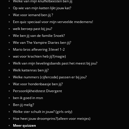
Welke van mijn knuffelbeesten ben jij
Op wie van mijn katten lijkt jouw kat?
Wat voor iemand ben jij ?
Een quiz speciaal voor mijn verveelde medemens!
welk beroep past bij jou?
Wie ben jij van de familie Snoek?
Wie van The Vampire Diaries ben jij?
Mario bros aflevering 3:level 1-2
wat voor krachten heb jij?(magie)
Welk van mijn lievelingsbands past het meest bij jou?
Welk kattenras ben jij?
Welke nummers (cijfercode) passen er bij jou?
Wat voor hondenbaasje ben jij?
Persoonlijkheidstest Divergent
ben ik goed in msn
Ben jij melig?
Welke ster schuilt in jouw? (girls only)
Hoe heet jouw droomprins?(alleen voor meisjes)
Meer quizzen