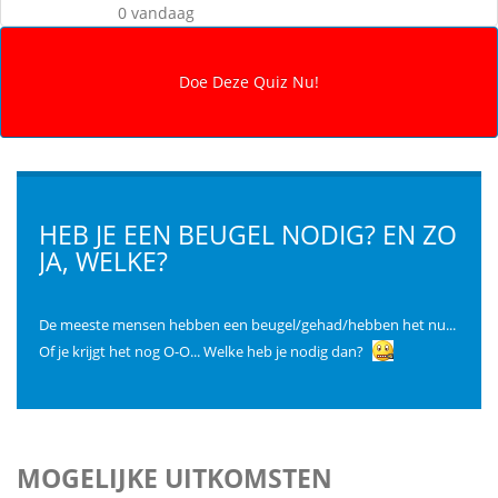
0 vandaag
HEB JE EEN BEUGEL NODIG? EN ZO
JA, WELKE?
De meeste mensen hebben een beugel/gehad/hebben het nu...
Of je krijgt het nog O-O... Welke heb je nodig dan?
MOGELIJKE UITKOMSTEN