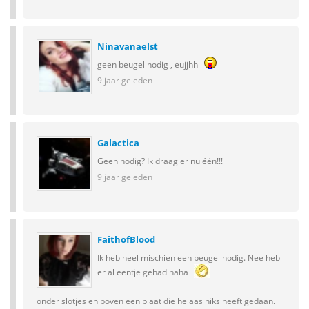
Ninavanaelst
geen beugel nodig , eujjhh
9 jaar geleden
Galactica
Geen nodig? Ik draag er nu één!!!
9 jaar geleden
FaithofBlood
Ik heb heel mischien een beugel nodig. Nee heb
er al eentje gehad haha
onder slotjes en boven een plaat die helaas niks heeft gedaan.