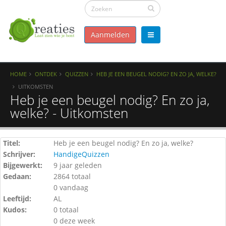
Aanmelden
HOME
ONTDEK
QUIZZEN
HEB JE EEN BEUGEL NODIG? EN ZO JA, WELKE?
UITKOMSTEN
Heb je een beugel nodig? En zo ja,
welke? - Uitkomsten
Titel:
Heb je een beugel nodig? En zo ja, welke?
Schrijver:
HandigeQuizzen
Bijgewerkt:
9 jaar geleden
Gedaan:
2864 totaal
0 vandaag
Leeftijd:
AL
Kudos:
0 totaal
0 deze week