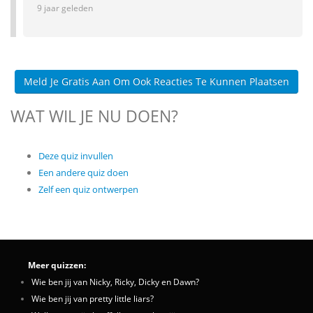
9 jaar geleden
Meld Je Gratis Aan Om Ook Reacties Te Kunnen Plaatsen
WAT WIL JE NU DOEN?
Deze quiz invullen
Een andere quiz doen
Zelf een quiz ontwerpen
Meer quizzen:
Wie ben jij van Nicky, Ricky, Dicky en Dawn?
Wie ben jij van pretty little liars?