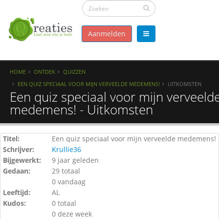
Aanmelden
HOME
ONTDEK
QUIZZEN
EEN QUIZ SPECIAAL VOOR MIJN VERVEELDE MEDEMENS!
UITKOMSTEN
Een quiz speciaal voor mijn verveeld
medemens! - Uitkomsten
Titel:
Een quiz speciaal voor mijn verveelde medemens!
Schrijver:
Krullie36
Bijgewerkt:
9 jaar geleden
Gedaan:
29 totaal
0 vandaag
Leeftijd:
AL
Kudos:
0 totaal
0 deze week