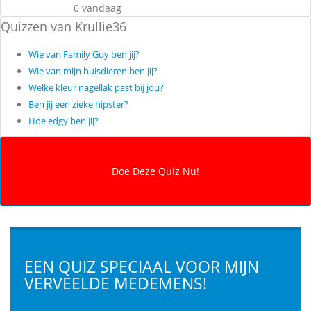
0 vandaag
Quizzen van Krullie36
Wie van Family Guy ben jij?
Wie van mijn huisdieren ben jij?
Welke kleur nagellak past bij jou?
Ben jij een zieke hipster?
Hoe edgy ben jij?
EEN QUIZ SPECIAAL VOOR MIJN
VERVEELDE MEDEMENS!