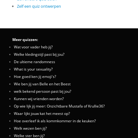
Zelf een quiz ontwerpen
Meer quizzen:
Wat voor vader heb jij?
Welke kledingstijl past bij jou?
De ultieme randomness
What is your sexuality?
Hoe goed ken jij emoji's?
Wie ben jij van Belle en het Beest
welk bekend persoon past bij jou?
Kunnen wij vrienden worden?
Op wie lijk jij meer: Onzichtbare Mustafa of Krullie36?
Waar lijkt jouw kat het meest op?
Hoe overleef ik als kommkommer in de keuken?
Welk wezen ben jij?
Welke ster ben jij?