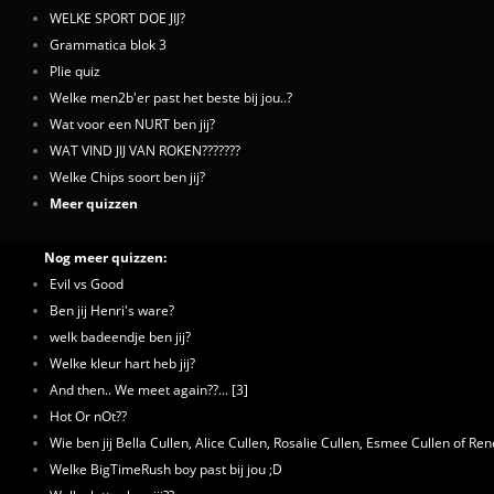
WELKE SPORT DOE JIJ?
Grammatica blok 3
Plie quiz
Welke men2b'er past het beste bij jou..?
Wat voor een NURT ben jij?
WAT VIND JIJ VAN ROKEN???????
Welke Chips soort ben jij?
Meer quizzen
Nog meer quizzen:
Evil vs Good
Ben jij Henri's ware?
welk badeendje ben jij?
Welke kleur hart heb jij?
And then.. We meet again??... [3]
Hot Or nOt??
Wie ben jij Bella Cullen, Alice Cullen, Rosalie Cullen, Esmee Cullen of R
Welke BigTimeRush boy past bij jou ;D