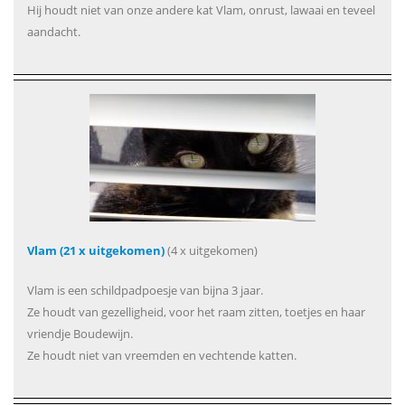
Hij houdt niet van onze andere kat Vlam, onrust, lawaai en teveel
aandacht.
Vlam (21 x uitgekomen)
(4 x uitgekomen)
Vlam is een schildpadpoesje van bijna 3 jaar.
Ze houdt van gezelligheid, voor het raam zitten, toetjes en haar
vriendje Boudewijn.
Ze houdt niet van vreemden en vechtende katten.