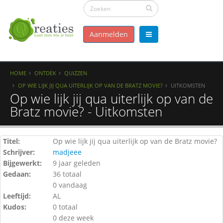
Aanmelden
HOME
ONTDEK
QUIZZEN
OP WIE LIJK JIJ QUA UITERLIJK OP VAN DE BRATZ MOVIE?
UITKOMSTEN
Op wie lijk jij qua uiterlijk op van de
Bratz movie? - Uitkomsten
Titel:
Op wie lijk jij qua uiterlijk op van de Bratz movie?
Schrijver:
madjeee
Bijgewerkt:
9 jaar geleden
Gedaan:
36 totaal
0 vandaag
Leeftijd:
AL
Kudos:
0 totaal
0 deze week