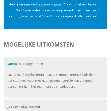
Heb jij weleens de Bratz movie gezien? Ik vind het een leuke
film! Dacht jij er weleens aan op wie jij eigenlijk het meest lijkt?
Yasmin, Jade, Sasha of Cloë? Ik vind ze eigenlijk allemaal cool...
MOGELIJKE UITKOMSTEN
Sasha
(10 x uitgekomen)
Sasha heeft donkerbruin haar, een mooie, bruine huidskleur en
dat staat vet mooi met haar groene ogen! Ze kan vet goed
dansen en zit in het team van de chearleaders.
Jade
(9 x uitgekomen)