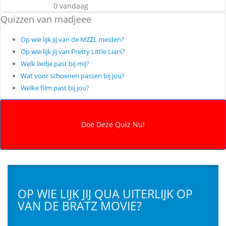
0 vandaag
Quizzen van madjeee
Op wie lijk jij van de MZZL meiden?
Op wie lijk jij van Pretty Little Liars?
Welk liedje past bij mij?
Wat voor schoenen passen bij jou?
Welke film past bij jou?
OP WIE LIJK JIJ QUA UITERLIJK OP
VAN DE BRATZ MOVIE?