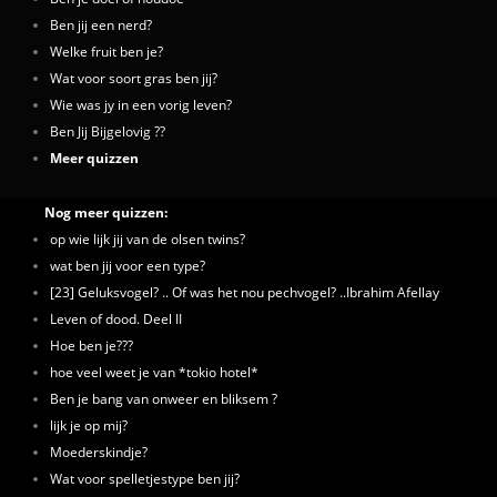
Ben jij een nerd?
Welke fruit ben je?
Wat voor soort gras ben jij?
Wie was jy in een vorig leven?
Ben Jij Bijgelovig ??
Meer quizzen
Nog meer quizzen:
op wie lijk jij van de olsen twins?
wat ben jij voor een type?
[23] Geluksvogel? .. Of was het nou pechvogel? ..Ibrahim Afellay
Leven of dood. Deel II
Hoe ben je???
hoe veel weet je van *tokio hotel*
Ben je bang van onweer en bliksem ?
lijk je op mij?
Moederskindje?
Wat voor spelletjestype ben jij?