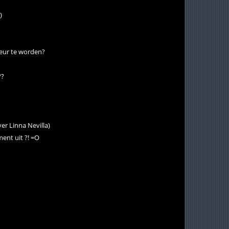
)
feur te worden?
??
er Linna Nevilla)
oment uit ?! =O