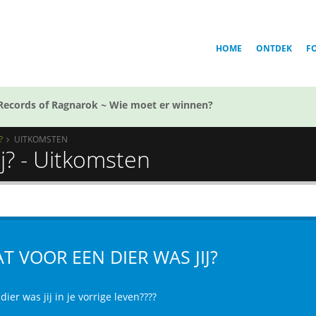
HOME
ONTDEK
F
Records of Ragnarok ~ Wie moet er winnen?
?
UITKOMSTEN
j? - Uitkomsten
T VOOR EEN DIER WAS JIJ?
dier was jij in je vorrige leven????