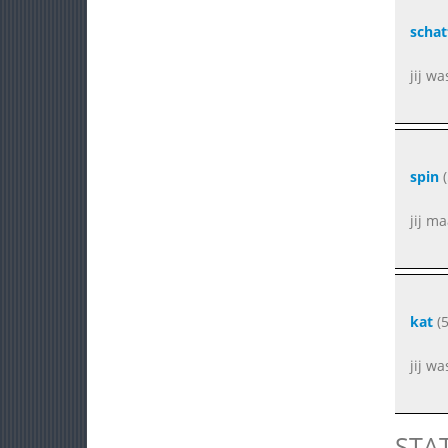
schat
jij w
spin
(
jij m
kat
(5
jij wa
STA