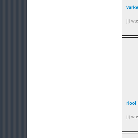
vark
jij w
riool 
jij wa