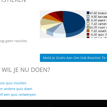
nog geen reacties.
Meld Je Gratis Aan Om Ook Reacties Te
 WIL JE NU DOEN?
eze quiz invullen
en andere quiz doen
elf een quiz ontwerpen