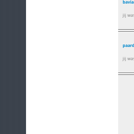
bavi
jij w
paar
jij w