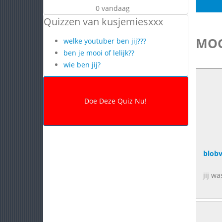
0 vandaag
Quizzen van kusjemiesxxx
MOG
welke youtuber ben jij???
ben je mooi of lelijk??
wie ben jij?
blobv
jij wa