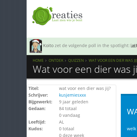
Koito
zet de volgende poll in the spotlight:
HOME
ONTDEK
QUIZZEN
WAT VOOR EEN DIER WAS JIJ
Wat voor een dier was ji
Titel:
wat voor een dier was jij?
Schrijver:
kusjemiesxxx
Bijgewerkt:
9 jaar geleden
Gedaan:
84 totaal
WA
0 vandaag
Leeftijd:
AL
Kudos:
0 totaal
welk 
0 deze week