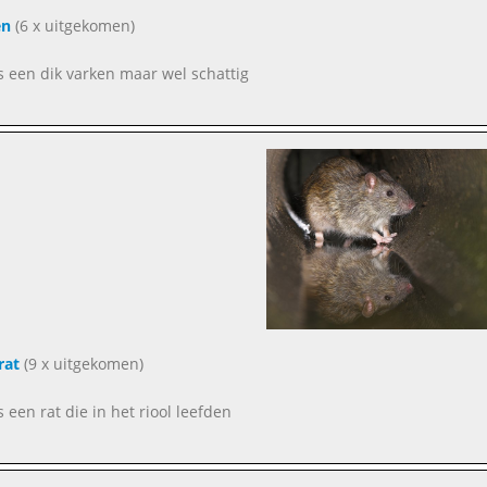
en
(6 x uitgekomen)
as een dik varken maar wel schattig
rat
(9 x uitgekomen)
s een rat die in het riool leefden