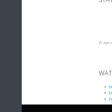
Er zijn 
WAT
D
E
Z