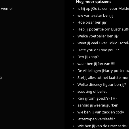
Nog meer quizzen:
on wemel
is hij op jOu (aleen voor Meide
wie van avatar ben jij
Hoe bizar ben jij?
Heb jij potentie om Buschauf
Welke voetballer ben jij?
Weet Jij Veel Over Tokio Hotel
Hate you or Love you ??
Ben jij knap?
waar ben jij fan van !!!!
De Afdelingen (Harry potter ov
s)
Stel jij alles tot het laatste m
Welke dinsney figuur ben jij?
scouting of ballet
Ken jij tom goed?? (TH)
aanbid jij weeraugurken
wie ben jij van zack en cody
lettertypen verslaafd?
Wie ben jij van de Bratz serie?