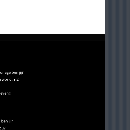
onage ben jij?
 world. ● 2
even!!!
ben jij?
jou?