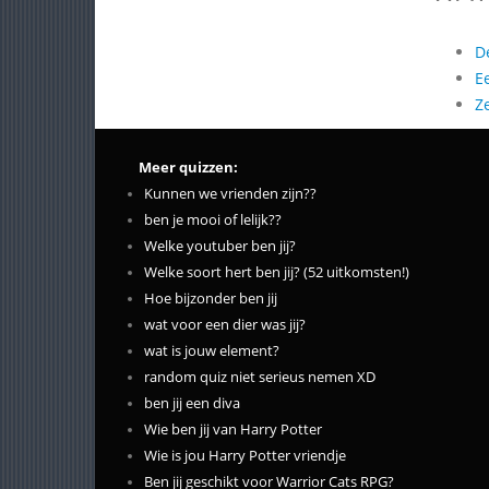
D
E
Z
Meer quizzen:
Kunnen we vrienden zijn??
ben je mooi of lelijk??
Welke youtuber ben jij?
Welke soort hert ben jij? (52 uitkomsten!)
Hoe bijzonder ben jij
wat voor een dier was jij?
wat is jouw element?
random quiz niet serieus nemen XD
ben jij een diva
Wie ben jij van Harry Potter
Wie is jou Harry Potter vriendje
Ben jij geschikt voor Warrior Cats RPG?