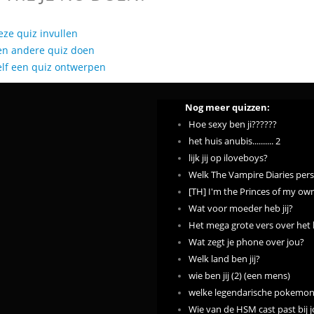
eze quiz invullen
en andere quiz doen
elf een quiz ontwerpen
Nog meer quizzen:
Hoe sexy ben ji??????
het huis anubis.......... 2
lijk jij op iloveboys?
Welk The Vampire Diaries pers
[TH] I'm the Princes of my own
Wat voor moeder heb jij?
Het mega grote vers over het l
Wat zegt je phone over jou?
Welk land ben jij?
wie ben jij (2) (een mens)
welke legendarische pokemon 
Wie van de HSM cast past bij 