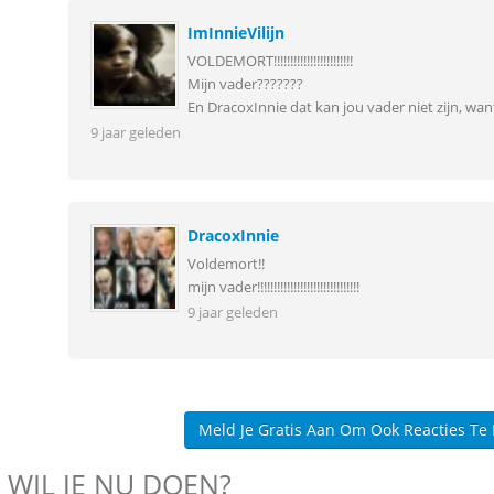
ImInnieVilijn
VOLDEMORT!!!!!!!!!!!!!!!!!!!!!!!!
Mijn vader???????
En DracoxInnie dat kan jou vader niet zijn, want 
9 jaar geleden
DracoxInnie
Voldemort!!
mijn vader!!!!!!!!!!!!!!!!!!!!!!!!!!!!!!!
9 jaar geleden
Meld Je Gratis Aan Om Ook Reacties Te
 WIL JE NU DOEN?