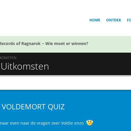
HOME
ONTDEK
F
Records of Ragnarok ~ Wie moet er winnen?
TKOMSTEN
Uitkomsten
 VOLDEMORT QUIZ
 maar even naar de vragen over Voldie enzo