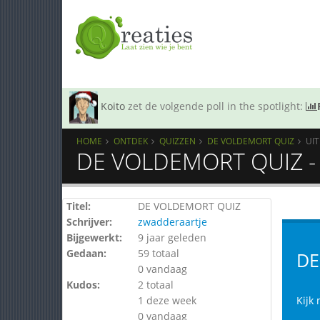
Koito
zet de volgende poll in the spotlight:
HOME
ONTDEK
QUIZZEN
DE VOLDEMORT QUIZ
UI
DE VOLDEMORT QUIZ - 
Titel:
DE VOLDEMORT QUIZ
Schrijver:
zwadderaartje
Bijgewerkt:
9 jaar geleden
Gedaan:
59 totaal
DE
0 vandaag
Kudos:
2 totaal
1 deze week
Kijk
0 vandaag