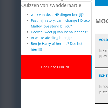
Quizzen van zwadderaartje
welk van deze HP dingen ben jij?
MOG
Past mijn story: can I change [ Draco
Malfoy love story] bij jou?
Hoeveel weet jij van loena leeflang?
In welke afdeling hoor jij?
VOL
Ben je Harry of hermie? Doe het
hier!!!!!
Jij k
JIJ WE
ECHT 
Jij ho
Je st