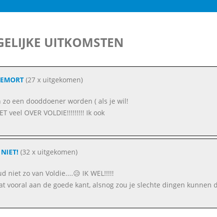
ELIJKE UITKOMSTEN
DEMORT
(27 x uitgekomen)
an zo een dooddoener worden ( als je wil!
ET veel OVER VOLDIE!!!!!!!!! Ik ook
NIET!
(32 x uitgekomen)
ud niet zo van Voldie....😥 IK WEL!!!!!
aat vooral aan de goede kant, alsnog zou je slechte dingen kunnen 