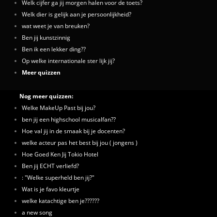
Welk cijfer ga jij morgen halen voor de toets?
Welk dier is gelijk aan je persoonlijkheid?
wat weet je van breuken?
Ben jij kunstzinnig
Ben ik een lekker ding??
Op welke internationale ster lijk jij?
Meer quizzen
Nog meer quizzen:
Welke MakeUp Past bij jou?
ben jij een highschool musicalfan??
Hoe val jij in de smaak bij je docenten?
welke acteur pas het best bij jou ( jongens )
Hoe Goed Ken Jij Tokio Hotel
Ben jij ECHT verliefd?
: "Welke superheld ben jij?"
Wat is je favo kleurtje
welke katachtige ben je??????
a new song