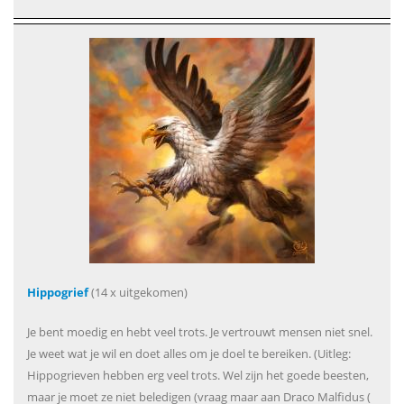
Hippogrief
(14 x uitgekomen)
Je bent moedig en hebt veel trots. Je vertrouwt mensen niet snel.
Je weet wat je wil en doet alles om je doel te bereiken. (Uitleg:
Hippogrieven hebben erg veel trots. Wel zijn het goede beesten,
maar je moet ze niet beledigen (vraag maar aan Draco Malfidus (