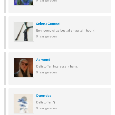
9 jaar geleden
SelenaGomez1
Eenhoorn, wil ze best allemaal zijn hoor (:
9 jaar geleden
Aemond
Delfstoffer. Interessant haha.
9 jaar geleden
Duendes
Delfstoffer :')
9 jaar geleden