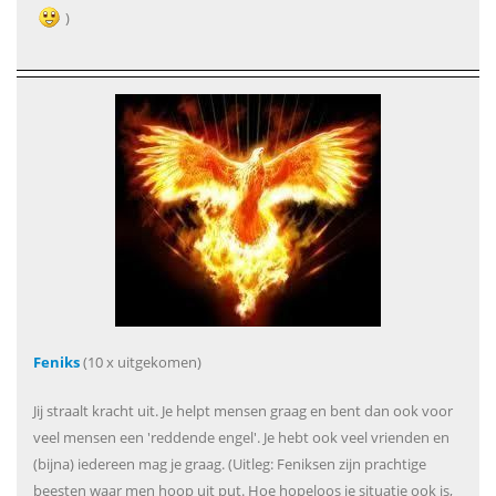
)
Feniks
(10 x uitgekomen)
Jij straalt kracht uit. Je helpt mensen graag en bent dan ook voor
veel mensen een 'reddende engel'. Je hebt ook veel vrienden en
(bijna) iedereen mag je graag. (Uitleg: Feniksen zijn prachtige
beesten waar men hoop uit put. Hoe hopeloos je situatie ook is,