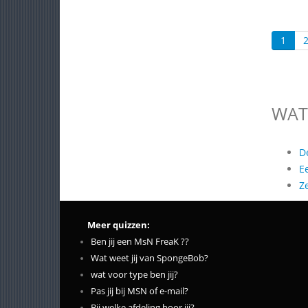
1
WAT
D
E
Z
Meer quizzen:
Ben jij een MsN FreaK ??
Wat weet jij van SpongeBob?
wat voor type ben jij?
Pas jij bij MSN of e-mail?
Bij welke afdeling hoor jij?