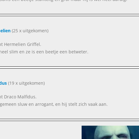
elien
(25 x uitgekomen)
nt Hermelien Griffel.
 heel slim en ze is een beetje een betweter.
dus
(19 x uitgekomen)
nt Draco Malfidus.
s gemeen sluw en arrogant, en hij stelt zich vaak aan.