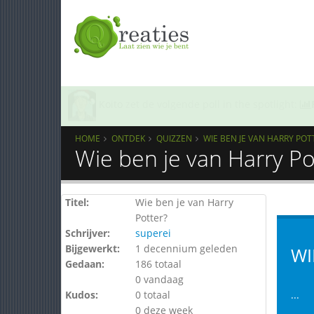
Koito
zet de volgende poll in the spotlight:
HOME
ONTDEK
QUIZZEN
WIE BEN JE VAN HARRY POT
Wie ben je van Harry Po
Titel:
Wie ben je van Harry
Potter?
Schrijver:
superei
Bijgewerkt:
1 decennium geleden
WI
Gedaan:
186 totaal
0 vandaag
Kudos:
0 totaal
...
0 deze week