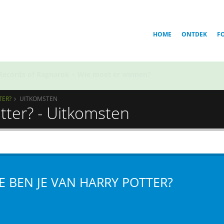
HOME
ONTDEK
F
Voor welk team in Golden Kamuy ben jij?
TER?
UITKOMSTEN
tter? - Uitkomsten
E BEN JE VAN HARRY POTTER?