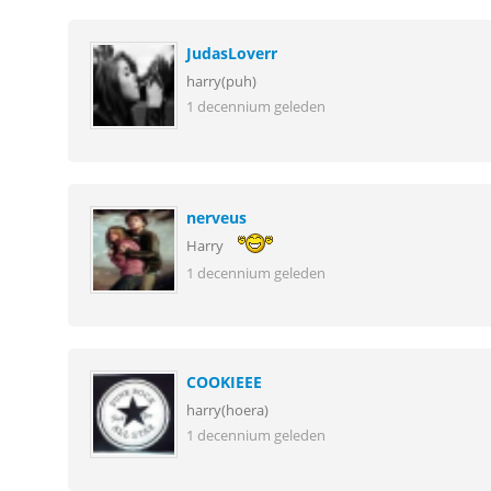
JudasLoverr
harry(puh)
1 decennium geleden
nerveus
Harry
1 decennium geleden
COOKIEEE
harry(hoera)
1 decennium geleden