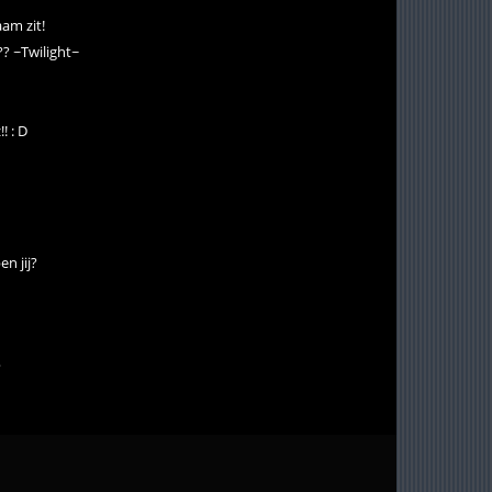
aam zit!
?? ~Twilight~
! : D
n jij?
?