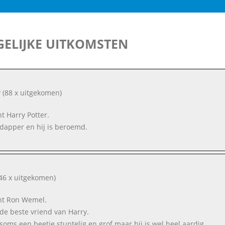
ELIJKE UITKOMSTEN
y
(88 x uitgekomen)
nt Harry Potter.
s dapper en hij is beroemd.
46 x uitgekomen)
nt Ron Wemel.
s de beste vriend van Harry.
s soms een beetje stuntelig en grof maar hij is wel heel aardig.