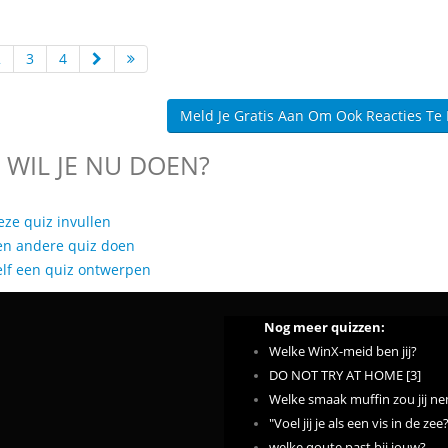
2
3
4
Meld Je Gratis Aan Om Ook Reacties Te
 WIL JE NU DOEN?
eze quiz invullen
en andere quiz doen
elf een quiz ontwerpen
Nog meer quizzen:
Welke WinX-meid ben jij?
DO NOT TRY AT HOME [3]
Welke smaak muffin zou jij n
"Voel jij je als een vis in de z
welke qoute past bij jouw?