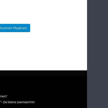
 Kunnen Plaatsen
emen?
ee?"- De kleine zeemeermin