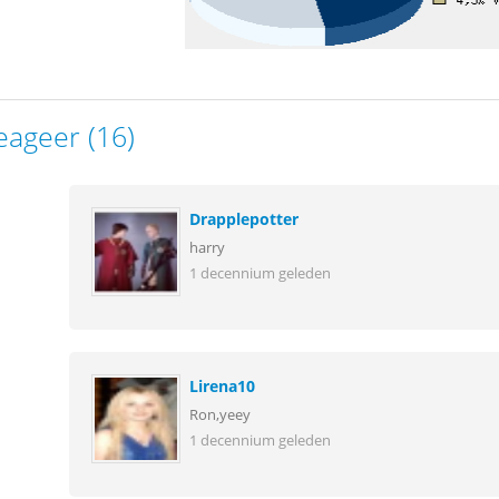
eageer (16)
Drapplepotter
harry
1 decennium geleden
Lirena10
Ron,yeey
1 decennium geleden