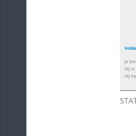
Vold
Je be
Hij i
Hij h
STA