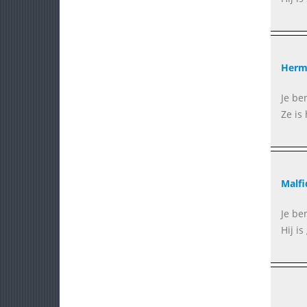
Herm
Je be
Ze is
Malfi
Je be
Hij i