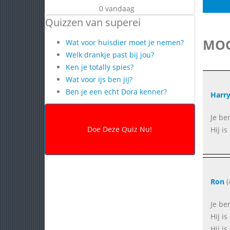
0 vandaag
Quizzen van superei
MOG
Wat voor huisdier moet je nemen?
Welk drankje past bij jou?
Ken je totally spies?
Wat voor ijs ben jij?
Ben je een echt Dora kenner?
Harr
Je be
Hij i
Ron
(
Je be
Hij i
Hij i