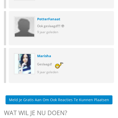
PotterFanaat
Ook geslaagd!!!! 🤓
9 jaar geleden
Marisha
Geslaagd!
9 jaar geleden
Meld Je Gratis Aan Om Ook Reacties Te Kunnen Plaatsen
WAT WIL JE NU DOEN?