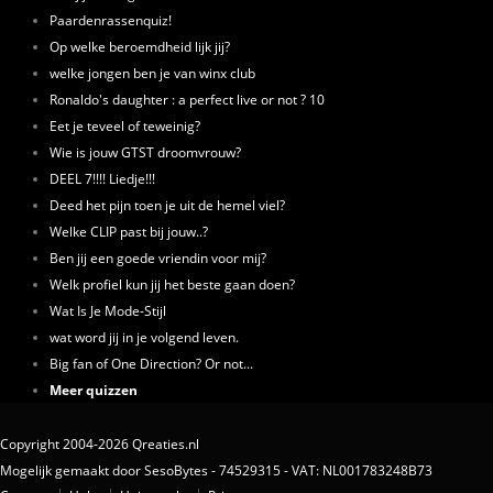
Paardenrassenquiz!
Op welke beroemdheid lijk jij?
welke jongen ben je van winx club
Ronaldo's daughter : a perfect live or not ? 10
Eet je teveel of teweinig?
Wie is jouw GTST droomvrouw?
DEEL 7!!!! Liedje!!!
Deed het pijn toen je uit de hemel viel?
Welke CLIP past bij jouw..?
Ben jij een goede vriendin voor mij?
Welk profiel kun jij het beste gaan doen?
Wat Is Je Mode-Stijl
wat word jij in je volgend leven.
Big fan of One Direction? Or not...
Meer quizzen
Copyright 2004-2026 Qreaties.nl
Mogelijk gemaakt door SesoBytes - 74529315 - VAT: NL001783248B73