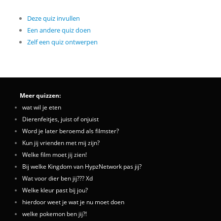
Deze quiz invullen
Een andere quiz doen
Zelf een quiz ontwerpen
Meer quizzen:
wat wil je eten
Dierenfeitjes, juist of onjuist
Word je later beroemd als filmster?
Kun jij vrienden met mij zijn?
Welke film moet jij zien!
Bij welke Kingdom van HypzNetwork pas jij?
Wat voor dier ben jij??? Xd
Welke kleur past bij jou?
hierdoor weet je wat je nu moet doen
welke pokemon ben jij?!