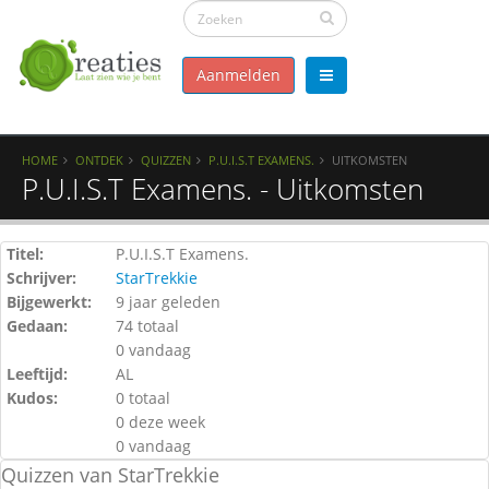
Aanmelden
HOME
ONTDEK
QUIZZEN
P.U.I.S.T EXAMENS.
UITKOMSTEN
P.U.I.S.T Examens. - Uitkomsten
Titel:
P.U.I.S.T Examens.
Schrijver:
StarTrekkie
Bijgewerkt:
9 jaar geleden
Gedaan:
74 totaal
0 vandaag
Leeftijd:
AL
Kudos:
0 totaal
0 deze week
0 vandaag
Quizzen van StarTrekkie