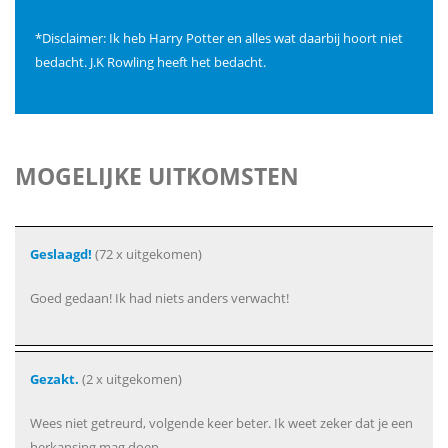
*Disclaimer: Ik heb Harry Potter en alles wat daarbij hoort niet
bedacht. J.K Rowling heeft het bedacht.
MOGELIJKE UITKOMSTEN
Geslaagd!
(72 x uitgekomen)
Goed gedaan! Ik had niets anders verwacht!
Gezakt.
(2 x uitgekomen)
Wees niet getreurd, volgende keer beter. Ik weet zeker dat je een
herkansing mag doen.