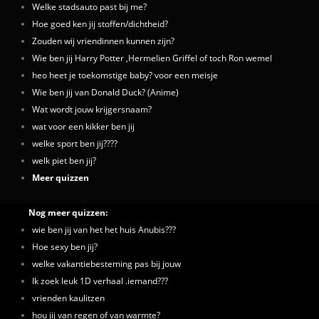
Welke stadsauto past bij me?
Hoe goed ken jij stoffen/dichtheid?
Zouden wij vriendinnen kunnen zijn?
Wie ben jij Harry Potter ,Hermelien Griffel of toch Ron wemel
heo heet je toekomstige baby? voor een meisje
Wie ben jij van Donald Duck? (Anime)
Wat wordt jouw krijgersnaam?
wat voor een kikker ben jij
welke sport ben jij????
welk piet ben jij?
Meer quizzen
Nog meer quizzen:
wie ben jij van het het huis Anubis???
Hoe sexy ben jij?
welke vakantiebesteming pas bij jouw
Ik zoek leuk 1D verhaal .iemand???
vrienden kaulitzen
hou jij van regen of van warmte?