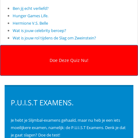
Ben jij echt verliefd?
Hunger Games Life.
Hermione V.S. Belle
Wat is jouw celebrity beroep?
Wat is jouw rol tijdens de Slag om Zweinstein?
P.U.I.S.T EXAMENS.
Je hebt je Slijmbal-examens gehaald, maar nu heb je een iets
moeilijkere examen, namelijk: de P.U.I.S.T Examens. Denk je dat
je gaat slagen? Doe de test!