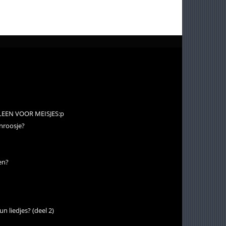
ALLEEN VOOR MEISJES:p
rnroosje?
en?
un liedjes? (deel 2)