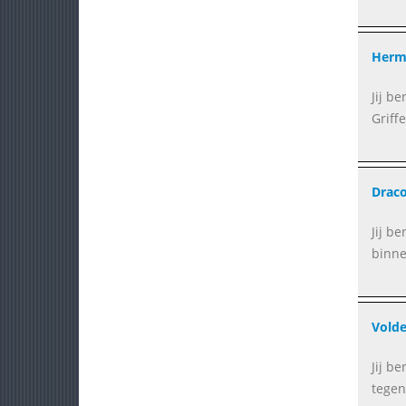
Herme
Jij b
Griffe
Draco
Jij b
binne
Volde
Jij b
tegen