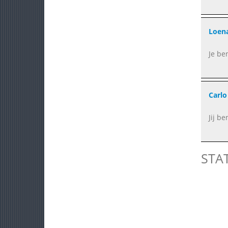
Loena
Je be
Carl
Jij b
STA