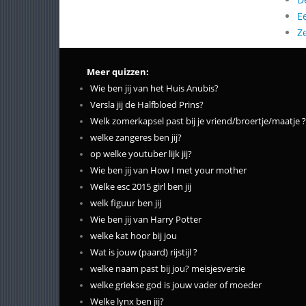
E
Z
Meer quizzen:
Wie ben jij van het Huis Anubis?
Versla jij de Halfbloed Prins?
Welk zomerkapsel past bij je vriend/broertje/maatje ?
welke zangeres ben jij?
op welke youtuber lijk jij?
Wie ben jij van How I met your mother
Welke esc 2015 girl ben jij
welk figuur ben jij
Wie ben jij van Harry Potter
welke kat hoor bij jou
Wat is jouw (paard) rijstijl ?
welke naam past bij jou? meisjesversie
welke griekse god is jouw vader of moeder
Welke lynx ben jij?