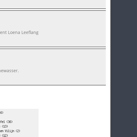
bent Loena Leeflang
nnewasser.