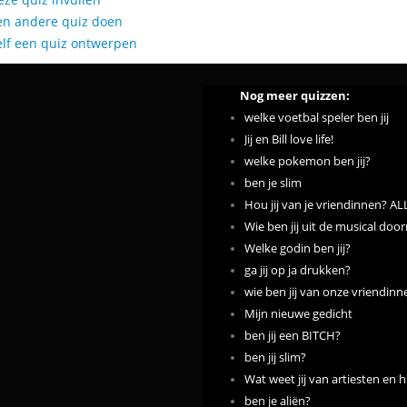
en andere quiz doen
elf een quiz ontwerpen
Nog meer quizzen:
welke voetbal speler ben jij
Jij en Bill love life!
welke pokemon ben jij?
ben je slim
Hou jij van je vriendinnen? 
Wie ben jij uit de musical doo
Welke godin ben jij?
ga jij op ja drukken?
wie ben jij van onze vriendinn
Mijn nieuwe gedicht
ben jij een BITCH?
ben jij slim?
Wat weet jij van artiesten en h
ben je aliën?