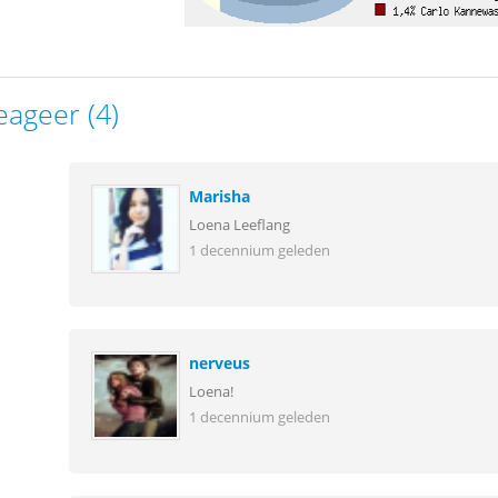
eageer (4)
Marisha
Loena Leeflang
1 decennium geleden
nerveus
Loena!
1 decennium geleden