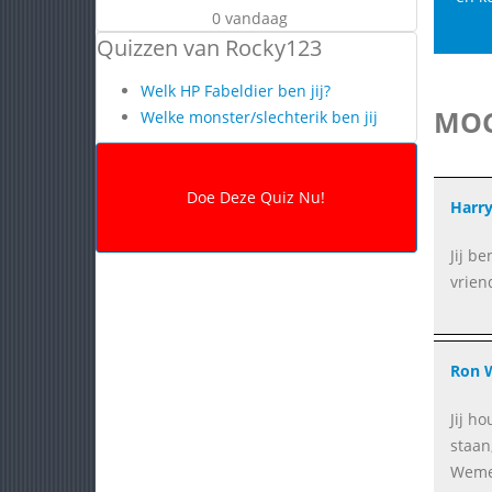
0 vandaag
Quizzen van Rocky123
Welk HP Fabeldier ben jij?
MOG
Welke monster/slechterik ben jij
Harry
Jij b
vrien
Ron 
Jij h
staan,
Weme