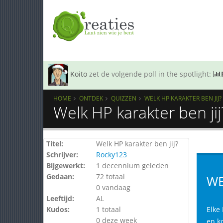
Koito
zet de volgende poll in the spotlight:
HOME
ONTDEK
QUIZZEN
WELK HP KARAKTER BEN JIJ?
Welk HP karakter ben ji
Titel:
Welk HP karakter ben jij?
Schrijver:
Rocky123
Bijgewerkt:
1 decennium geleden
Gedaan:
72 totaal
WE
0 vandaag
Leeftijd:
AL
Kudos:
1 totaal
Elke 
0 deze week
en k