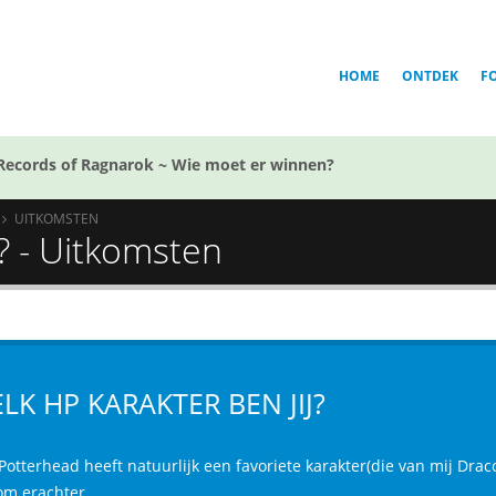
HOME
ONTDEK
F
Records of Ragnarok ~ Wie moet er winnen?
UITKOMSTEN
j? - Uitkomsten
LK HP KARAKTER BEN JIJ?
Potterhead heeft natuurlijk een favoriete karakter(die van mij Draco
om erachter.