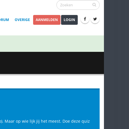
ORUM
OVERIGE
AANMELDEN
LOGIN
). Maar op wie lijk jij het meest. Doe deze quiz