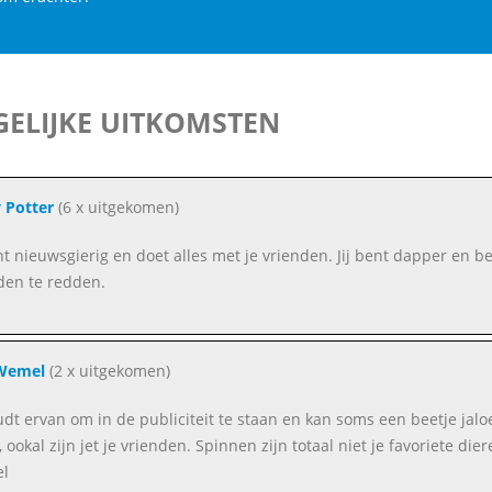
ELIJKE UITKOMSTEN
 Potter
(6 x uitgekomen)
ent nieuwsgierig en doet alles met je vrienden. Jij bent dapper en be
den te redden.
Wemel
(2 x uitgekomen)
oudt ervan om in de publiciteit te staan en kan soms een beetje jal
 ookal zijn jet je vrienden. Spinnen zijn totaal niet je favoriete die
l