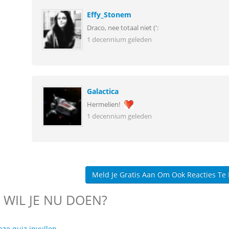
Effy_Stonem
Draco, nee totaal niet (':
1 decennium geleden
Galactica
Hermelien!
1 decennium geleden
Meld Je Gratis Aan Om Ook Reacties Te
 WIL JE NU DOEN?
eze quiz invullen