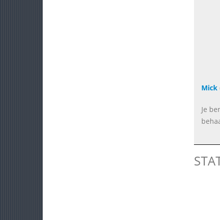
Mick
Je be
behaa
STA