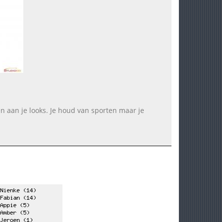
en aan je looks. Je houd van sporten maar je