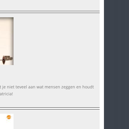
rekt je niet teveel aan wat mensen zeggen en houdt
tricia!