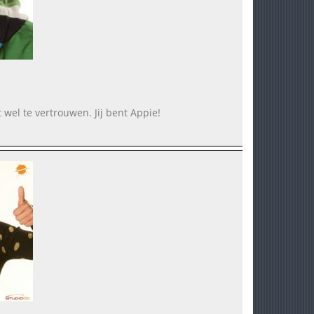
el te vertrouwen. Jij bent Appie!