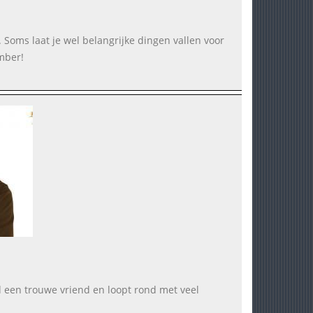
Soms laat je wel belangrijke dingen vallen voor
Amber!
ijd een trouwe vriend en loopt rond met veel