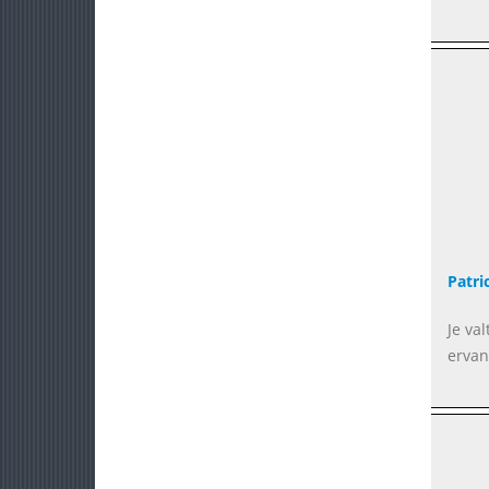
Patri
Je va
ervan