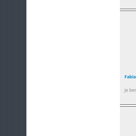
Fabia
Je be