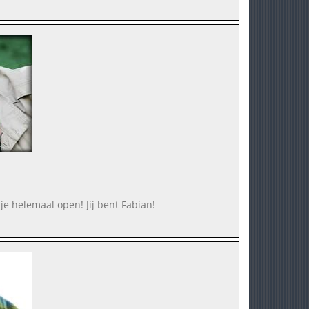
 je helemaal open! Jij bent Fabian!