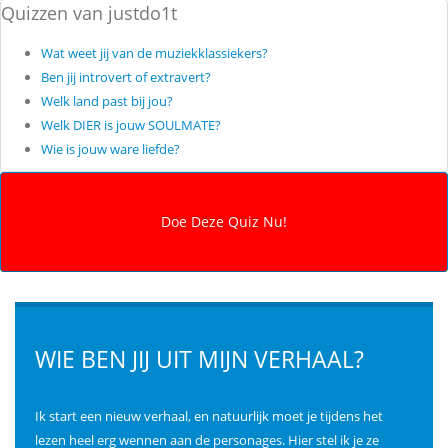
Quizzen van justdo1t
Wat weet jij van de muziekklassiekers?
Ben jij introvert of extravert?
Welk land past bij jou?
Welk DIER is jouw SOULMATE?
Wie is jouw ware liefde?
WIE BEN JIJ UIT MIJN VERHAAL?
Ik start een nieuw verhaal, en natuurlijk moet je tijdens het
lezen heel erg wennen aan de personages. Hier stel ik je ze