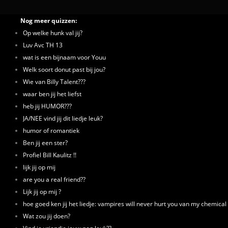
Nog meer quizzen:
Op welke hunk val jij?
Luv Avc TH 13
wat is een bijnaam voor Youu
Welk soort donut past bij jou?
Wie van Billy Talent???
waar ben jij het liefst
heb jij HUMOR???
JA/NEE vind jij dit liedje leuk?
humor of romantiek
Ben jij een ster?
Profiel Bill Kaulitz !!
lijk jij op mij
are you a real friend??
Lijk jij op mij ?
hoe goed ken jij het liedje: vampires will never hurt you van my chemica
Wat zou jij doen?