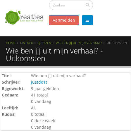
Aanmelden
HOME
ONTDEK
QUIZZEN
WIE BEN JIJ UIT MIJN VERHAAL?
UITKOMSTEN
Wie ben jij uit mijn verhaal? -
Uitkomsten
Titel:
Wie ben jij uit mijn verhaal?
Schrijver:
justdo1t
Bijgewerkt:
9 jaar geleden
Gedaan:
41 totaal
0 vandaag
Leeftijd:
AL
Kudos:
0 totaal
0 deze week
0 vandaag