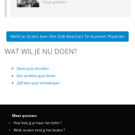
9 jaar geleden
Meld Je Gratis Aan Om Ook Reacties Te Kunnen Plaatsen
WAT WIL JE NU DOEN?
Deze quiz invullen
Een andere quiz doen
Zelf een quiz ontwerpen
Meer quizzen:
Hoe heb jij je haar het liefst ?
Welk veulen vind jij het leukst ?