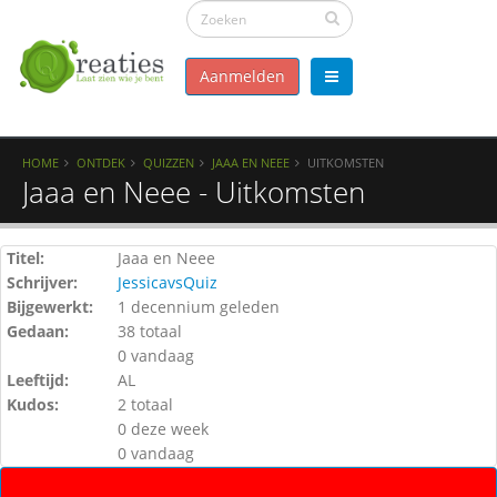
Aanmelden
HOME
ONTDEK
QUIZZEN
JAAA EN NEEE
UITKOMSTEN
Jaaa en Neee - Uitkomsten
Titel:
Jaaa en Neee
Schrijver:
JessicavsQuiz
Bijgewerkt:
1 decennium geleden
Gedaan:
38 totaal
0 vandaag
Leeftijd:
AL
Kudos:
2 totaal
0 deze week
0 vandaag