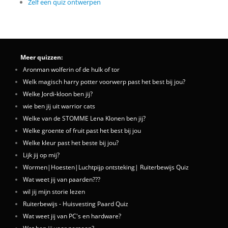
Zelf een quiz ontwerpen
Meer quizzen:
Aronman wolferin of de hulk of tor
Welk magisch harry potter voorwerp past het best bij jou?
Welke Jordi-kloon ben jij?
wie ben jij uit warrior cats
Welke van de STOMME Lena Klonen ben jij?
Welke groente of fruit past het best bij jou
Welke kleur past het beste bij jou?
Lijk jij op mij?
Wormen|Hoesten|Luchtpijp ontsteking| Ruiterbewijs Quiz
Wat weet jij van paarden???
wil jij mijn storie lezen
Ruiterbewijs - Huisvesting Paard Quiz
Wat weet jij van PC's en hardware?