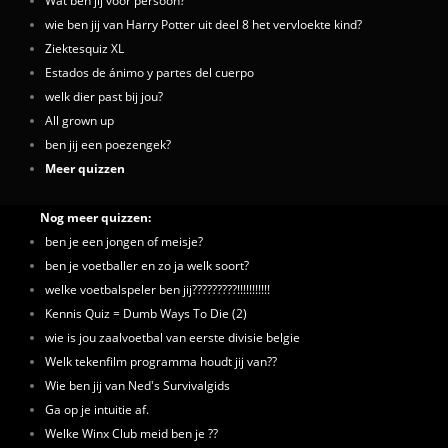
Wat ben jij voor persoon?
wie ben jij van Harry Potter uit deel 8 het vervloekte kind?
Ziektesquiz XL
Estados de ánimo y partes del cuerpo
welk dier past bij jou?
All grown up
ben jij een poezengek?
Meer quizzen
Nog meer quizzen:
ben je een jongen of meisje?
ben je voetballer en zo ja welk soort?
welke voetbalspeler ben jij?????????!!!!!!!!!!!
Kennis Quiz = Dumb Ways To Die (2)
wie is jou zaalvoetbal van eerste divisie belgie
Welk tekenfilm programma houdt jij van??
Wie ben jij van Ned's Survivalgids
Ga op je intuitie af.
Welke Winx Club meid ben je ??