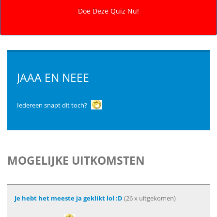
JAAA EN NEEE
Iedereen snapt dit toch?
MOGELIJKE UITKOMSTEN
Je hebt het meeste ja geklikt lol :D
(26 x uitgekomen)