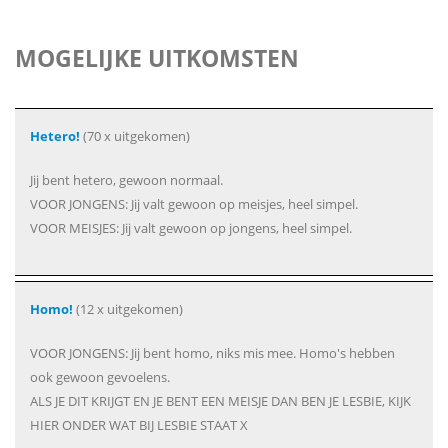
MOGELIJKE UITKOMSTEN
Hetero!
(70 x uitgekomen)
Jij bent hetero, gewoon normaal.
VOOR JONGENS: Jij valt gewoon op meisjes, heel simpel.
VOOR MEISJES: Jij valt gewoon op jongens, heel simpel.
Homo!
(12 x uitgekomen)
VOOR JONGENS: Jij bent homo, niks mis mee. Homo's hebben
ook gewoon gevoelens.
ALS JE DIT KRIJGT EN JE BENT EEN MEISJE DAN BEN JE LESBIE, KIJK
HIER ONDER WAT BIJ LESBIE STAAT X