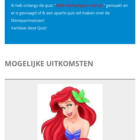
Ik heb onlangs de quiz: "
Welk Disneyfiguur ben jij?
" gemaakt en
er is gevraagd of ik een aparte quiz wil maken over de
Disneyprinsessen!
Vandaar deze Quiz!
MOGELIJKE UITKOMSTEN