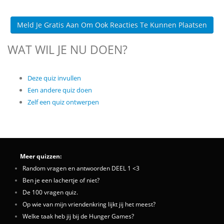
Meld Je Gratis Aan Om Ook Reacties Te Kunnen Plaatsen
WAT WIL JE NU DOEN?
Deze quiz invullen
Een andere quiz doen
Zelf een quiz ontwerpen
Meer quizzen:
Random vragen en antwoorden DEEL 1 <3
Ben je een lachertje of niet?
De 100 vragen quiz.
Op wie van mijn vriendenkring lijkt jij het meest?
Welke taak heb jij bij de Hunger Games?