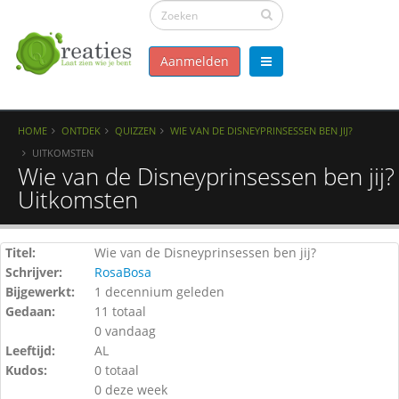
Aanmelden
HOME
ONTDEK
QUIZZEN
WIE VAN DE DISNEYPRINSESSEN BEN JIJ?
UITKOMSTEN
Wie van de Disneyprinsessen ben jij? 
Uitkomsten
Titel:
Wie van de Disneyprinsessen ben jij?
Schrijver:
RosaBosa
Bijgewerkt:
1 decennium geleden
Gedaan:
11 totaal
0 vandaag
Leeftijd:
AL
Kudos:
0 totaal
0 deze week