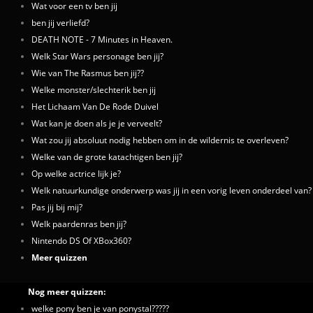
Wat voor een tv ben jij
ben jij verliefd?
DEATH NOTE - 7 Minutes in Heaven.
Welk Star Wars personage ben jij?
Wie van The Rasmus ben jij??
Welke monster/slechterik ben jij
Het Lichaam Van De Rode Duivel
Wat kan je doen als je je verveelt?
Wat zou jij absoluut nodig hebben om in de wildernis te overleven?
Welke van de grote katachtigen ben jij?
Op welke actrice lijk je?
Welk natuurkundige onderwerp was jij in een vorig leven onderdeel van?
Pas jij bij mij?
Welk paardenras ben jij?
Nintendo DS Of XBox360?
Meer quizzen
Nog meer quizzen:
welke pony ben je van ponystal?????