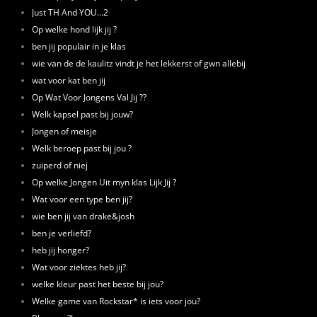
Just TH And YOU...2
Op welke hond lijk jij ?
ben jij populair in je klas
wie van de de kaulitz vindt je het lekkerst of gwn allebij
wat voor kat ben jij
Op Wat Voor Jongens Val Jij ??
Welk kapsel past bij jouw?
Jongen of meisje
Welk beroep past bij jou ?
zuiperd of niej
Op welke Jongen Uit myn klas Lijk Jij ?
Wat voor een type ben jij?
wie ben jij van drake&josh
ben je verliefd?
heb jij honger?
Wat voor ziektes heb jij?
welke kleur past het beste bij jou?
Welke game van Rockstar* is iets voor jou?