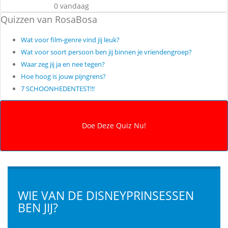
0 vandaag
Quizzen van RosaBosa
Wat voor film-genre vind jij leuk?
Wat voor soort persoon ben jij binnen je vriendengroep?
Waar zeg jij ja en nee tegen?
Hoe hoog is jouw pijngrens?
7 SCHOONHEDENTEST!!!
WIE VAN DE DISNEYPRINSESSEN
BEN JIJ?