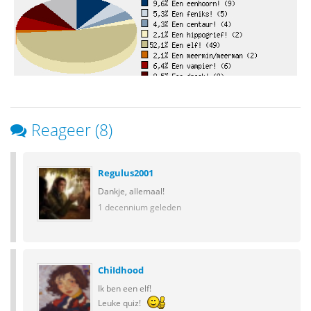
Reageer (8)
Regulus2001
Dankje, allemaal!
1 decennium geleden
ChiIdhood
Ik ben een elf!
Leuke quiz!