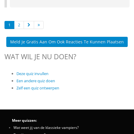
1
2
Meld Je Gratis Aan Om Ook Reacties Te Kunnen Plaatsen
WAT WIL JE NU DOEN?
Deze quiz invullen
Een andere quiz doen
Zelf een quiz ontwerpen
Meer quizzen:
Wat weet jij van de klassieke vampiers?