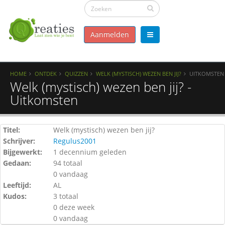
Aanmelden
HOME
ONTDEK
QUIZZEN
WELK (MYSTISCH) WEZEN BEN JIJ?
UITKOMSTEN
Welk (mystisch) wezen ben jij? -
Uitkomsten
Titel:
Welk (mystisch) wezen ben jij?
Schrijver:
Regulus2001
Bijgewerkt:
1 decennium geleden
Gedaan:
94 totaal
0 vandaag
Leeftijd:
AL
Kudos:
3 totaal
0 deze week
0 vandaag