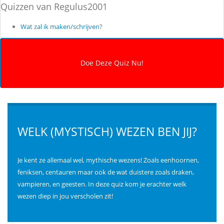
Quizzen van Regulus2001
Wat zal ik maken/schrijven?
WELK (MYSTISCH) WEZEN BEN JIJ?
Je kent ze allemaal wel, mythische wezens! Zoals eenhoornen,
feniksen, centauren maar ook de wat duistere zoals draken,
vampieren, en geesten. In deze quiz kom je erachter welk
wezen diep in jou verscholen zit!