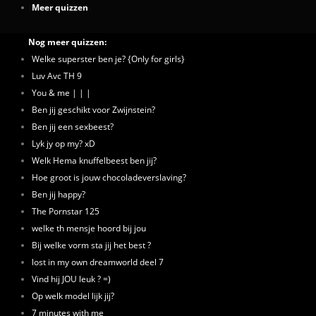
Meer quizzen
Nog meer quizzen:
Welke superster ben je? {Only for girls}
Luv Avc TH 9
You & me | | |
Ben jij geschikt voor Zwijnstein?
Ben jij een sexbeest?
Lyk jy op my? xD
Welk Hema knuffelbeest ben jij?
Hoe groot is jouw chocoladeverslaving?
Ben jij happy?
The Pornstar 125
welke th mensje hoord bij jou
Bij welke vorm sta jij het best ?
lost in my own dreamworld deel 7
Vind hij JOU leuk ? =)
Op welk model lijk jij?
7 minutes with me