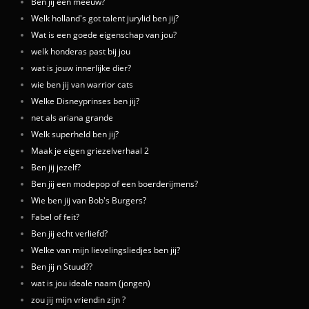
Ben jij een meeuw?
Welk holland's got talent jurylid ben jij?
Wat is een goede eigenschap van jou?
welk honderas past bij jou
wat is jouw innerlijke dier?
wie ben jij van warrior cats
Welke Disneyprinses ben jij?
net als ariana grande
Welk superheld ben jij?
Maak je eigen griezelverhaal 2
Ben jij jezelf?
Ben jij een modepop of een boerderijmens?
Wie ben jij van Bob's Burgers?
Fabel of feit?
Ben jij echt verliefd?
Welke van mijn lievelingsliedjes ben jij?
Ben jij n Stuud??
wat is jou ideale naam (jongen)
zou jij mijn vriendin zijn ?