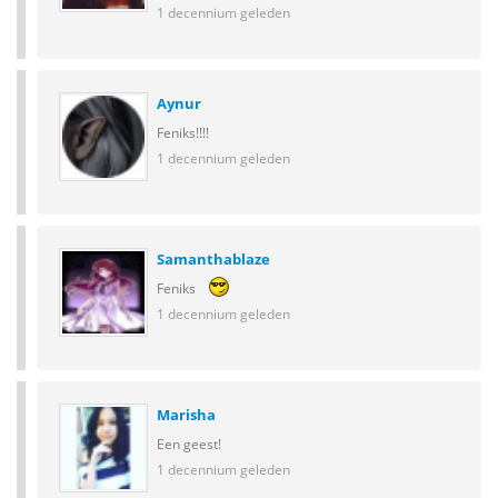
1 decennium geleden
Aynur
Feniks!!!!
1 decennium geleden
Samanthablaze
Feniks
1 decennium geleden
Marisha
Een geest!
1 decennium geleden