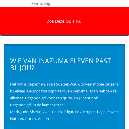
0 vandaag
WIE VAN INAZUMA ELEVEN PAST
BIJ JOU?
Het WK is begonnen, zoals Sue zei: Wauw zoveel mooie jongens
bij elkaar! De grootste suporters van inazuma Japan hebben ze
allemaal uitgenodigd voor een quize, en jij bent ook
uitgenodigd. In de kamer zitten:
Mark, Jude, Shawn, Axel, Paulo, Edgar, Erik, Kruger, Tiago, Xavier,
Nathan, Hurley, Austin