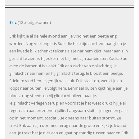
Eric
(12 x uitgekomen)
Erik kijkt je al de hele avond aan, je vind het een beetje eng
worden. Nog veel enger is Sue, die hele tijd aan hem hangt en je
een kwade blik schenkt telkens als je nar hem kijkt. Maar aan zijn
gezicht te zien, is hij zeker niet blij met zijn aanbidster. Zodra Sue
even de kamer ui is slaakt Erik een zucht van opluchting. Je
glimlacht naar hem en hij glimlacht terug. Je bloost een beetje.
Stiekem vind hem eigenlijk wel leuk. Erik staat op, wenkt je en
loopt naar buiten. Je volgt hem. Eenmaal buiten kijkt hij je aan, je
bloost nog steeds en hij glimlacht alleen naar je.
Je glimlacht verlegen terug, en voordat je het weet drukt hij je al
tegen zich aan en zoenen jullie. Langzaam sluit jij je ogen en ga je
op in het moment, totdat Sue opeens naar buiten stormt. Ze
trekt Erik aan zijn oor mee terug naar de groep en kijkt je kwaad
aan. Je trekt het je niet aan en gaat opstandig tussen haar en Erik