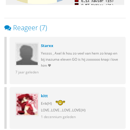
Reageer (7)
Starxx
Yessss , Axel ik hou zo veel van hem zo knap en
bij inazuma eleven GO is hij zoooooo knap i love
him 💖
7 jaar geleden
kitt
Erik(H)
LOVE..LOVE...LOVE..LOVE(H)
1 decennium geleden