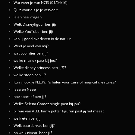
Wat weet je van NCIS (01/04/16)
Quiz voor als je je verveelt
Ja en nee vragen
Welk Disneyfiguur ben jij?
Welke YouTuber ben jij?
kan jij goed overleven in de natuur
Weet je veel van mij?
wat voor dier ben jij?
welke muziek past bij jou?
Welke disney princess ben jij???
welke steen ben jij?
Kun jij ook je N.E.W.T's halen voor Care of magical creatures?
Jaaa en Neee
hoe sportief ben jij?
Welke Selena Gomez single past bij jou?
bij wie van ALLE harry potter figuren past jij het meest
welk eten ben jij
Welk paardenras ben jij?
op welk niveau hoor jij?