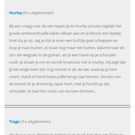
Hurley
(6 x uitgekomen)
Bij een vraag over de zee riepen jij en Hurley precies tegelijk het
goede antwoord! Jullie kijken elkaar aan en je bloost een beetje.
Snel sta je op, zeg je dat je even een luchtje gaat scheppen en
loop je naar buiten. Je staat nog maar net buiten, kijkend naar de
zon die wegzakt in de golven, als je een hand op je schouder
voelt. Je draait je om en wordt knalrood, het is Hurley. Hij zegt dat
jij het enige bent dat nog mooier is als de zee, waarop jij hem
zoent. Hand in hand lopen jullie terug naar binnen. De rest van
de avond zit je dromerig naast hem, met je hoofd op zijn
schouder. Je had hier nooit van durven dromen...
Tiago
(3 x uitgekomen)
Als de pauze is afgelopen krijgen jij en mark het idee om Tiago te