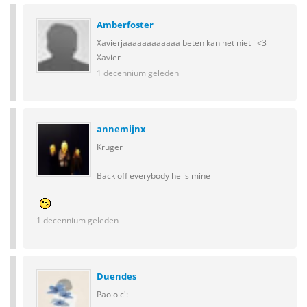
Amberfoster
Xavier
jaaaaaaaaaaaa beten kan het niet i <3
Xavier
1 decennium geleden
annemijnx
Kruger
Back off everybody he is mine
1 decennium geleden
Duendes
Paolo c':