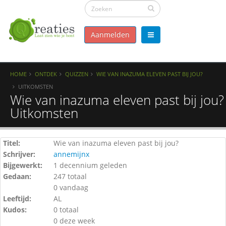
Aanmelden
HOME
ONTDEK
QUIZZEN
WIE VAN INAZUMA ELEVEN PAST BIJ JOU?
UITKOMSTEN
Wie van inazuma eleven past bij jou? 
Uitkomsten
Titel:
Wie van inazuma eleven past bij jou?
Schrijver:
annemijnx
Bijgewerkt:
1 decennium geleden
Gedaan:
247 totaal
0 vandaag
Leeftijd:
AL
Kudos:
0 totaal
0 deze week