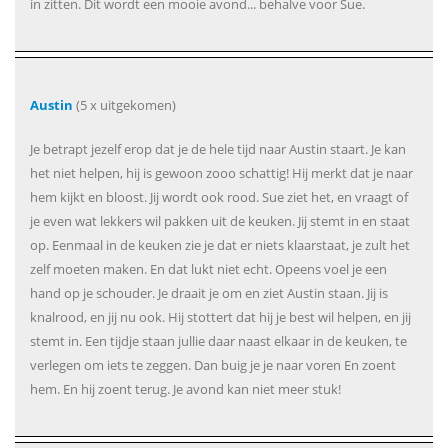
in zitten. Dit wordt een mooie avond... behalve voor Sue.
Austin
(5 x uitgekomen)
Je betrapt jezelf erop dat je de hele tijd naar Austin staart. Je kan
het niet helpen, hij is gewoon zooo schattig! Hij merkt dat je naar
hem kijkt en bloost. Jij wordt ook rood. Sue ziet het, en vraagt of
je even wat lekkers wil pakken uit de keuken. Jij stemt in en staat
op. Eenmaal in de keuken zie je dat er niets klaarstaat, je zult het
zelf moeten maken. En dat lukt niet echt. Opeens voel je een
hand op je schouder. Je draait je om en ziet Austin staan. Jij is
knalrood, en jij nu ook. Hij stottert dat hij je best wil helpen, en jij
stemt in. Een tijdje staan jullie daar naast elkaar in de keuken, te
verlegen om iets te zeggen. Dan buig je je naar voren En zoent
hem. En hij zoent terug. Je avond kan niet meer stuk!