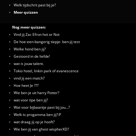
Welk tijdschrit past bij je?
Meer quizzen
Nog meer quizzen:
Vind jij Zac Efron hot or Not
De hoe-een-bangerig tiepje- ben-jij test
Welke hond ben jij?
Gestoord in de liefde!
wat is jouw talent.
Tokio hotel, linkin park of evanescence
vind jij een match?
Hoe heet Je ???
Wie ben je uit harry Potter?
wat voor tipe ben jij?
Wat voor bijbaantje past bij jou...?
Welk tv progamma ben jij?:P
wat draag jij op je hooft?
Wie ben jij van ghost wispherXD?