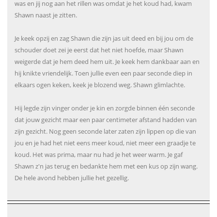
was en jij nog aan het rillen was omdat je het koud had, kwam
Shawn naast je zitten.
Je keek opzij en zag Shawn die zijn jas uit deed en bij jou om de
schouder doet zei je eerst dat het niet hoefde, maar Shawn
weigerde dat je hem deed hem uit. Je keek hem dankbaar aan en
hij knikte vriendelijk. Toen jullie even een paar seconde diep in
elkaars ogen keken, keek je blozend weg. Shawn glimlachte.
Hij legde zijn vinger onder je kin en zorgde binnen één seconde
dat jouw gezicht maar een paar centimeter afstand hadden van
zijn gezicht. Nog geen seconde later zaten zijn lippen op die van
jou en je had het niet eens meer koud, niet meer een graadje te
koud. Het was prima, maar nu had je het weer warm. Je gaf
Shawn z'n jas terug en bedankte hem met een kus op zijn wang.
De hele avond hebben jullie het gezellig.