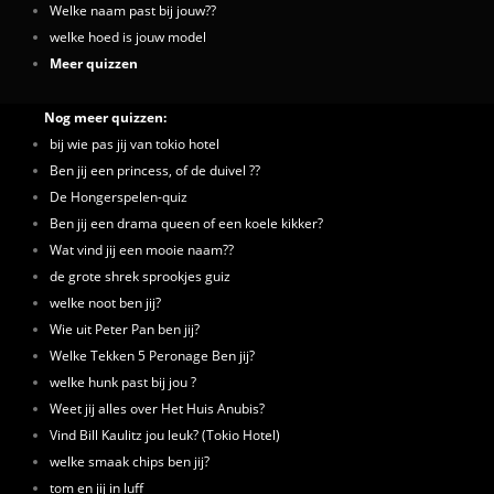
Welke naam past bij jouw??
welke hoed is jouw model
Meer quizzen
Nog meer quizzen:
bij wie pas jij van tokio hotel
Ben jij een princess, of de duivel ??
De Hongerspelen-quiz
Ben jij een drama queen of een koele kikker?
Wat vind jij een mooie naam??
de grote shrek sprookjes guiz
welke noot ben jij?
Wie uit Peter Pan ben jij?
Welke Tekken 5 Peronage Ben jij?
welke hunk past bij jou ?
Weet jij alles over Het Huis Anubis?
Vind Bill Kaulitz jou leuk? (Tokio Hotel)
welke smaak chips ben jij?
tom en jij in luff