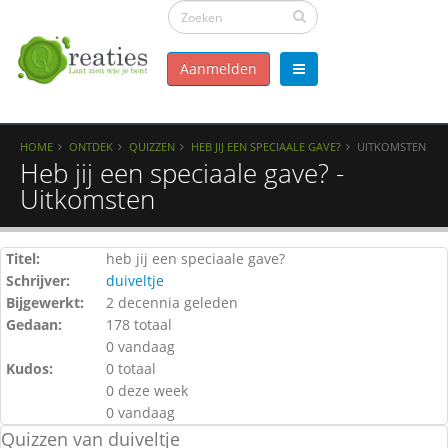
Aanmelden
HOME
ONTDEK
QUIZZEN
HEB JIJ EEN SPECIAALE GAVE?
UITKOMSTEN
Heb jij een speciaale gave? -
Uitkomsten
Titel:
heb jij een speciaale gave?
Schrijver:
duiveltje
Bijgewerkt:
2 decennia geleden
Gedaan:
178 totaal
0 vandaag
Kudos:
0 totaal
0 deze week
0 vandaag
Quizzen van duiveltje