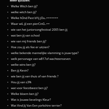
Meer quizzen:
Welke Witch ben jij?
welke witch ben jij?
Welke hOnd Past bYij jOu..=======
Waar wiL jiJ een pierCinG..==
wie van het juniorsongfestival 2005 ben jij
wat ben jij van school
wie van mij friends ben jij?
Hoe zou jij als fee er uitzien?
welke bekende mannelijke vlamming is jouw type?
welk personage van w817of wachteenseven
welke winx ben jij?
Ben jij Kevin?
wie ben jij van thuis of van friends ?
Hou jij van s3%
wat voor feestbeest ben jij?
Welke bloem ben jij?
Wat is Jouww lievelings Kleur?
Wat Vind Jij Van Een yorkshire terrier?