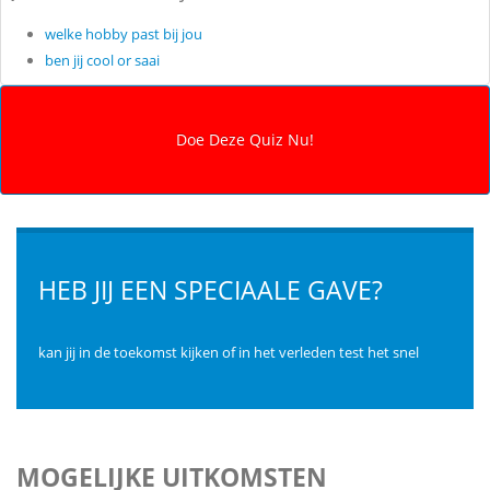
welke hobby past bij jou
ben jij cool or saai
HEB JIJ EEN SPECIAALE GAVE?
kan jij in de toekomst kijken of in het verleden test het snel
MOGELIJKE UITKOMSTEN