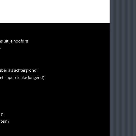
es uit je hoofd?!!
~
ieber als achtergrond?
et superr leuke Jongens!)
(:
stein?