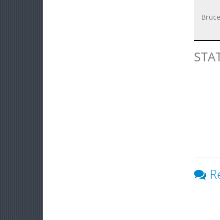
Bruce
STA
R