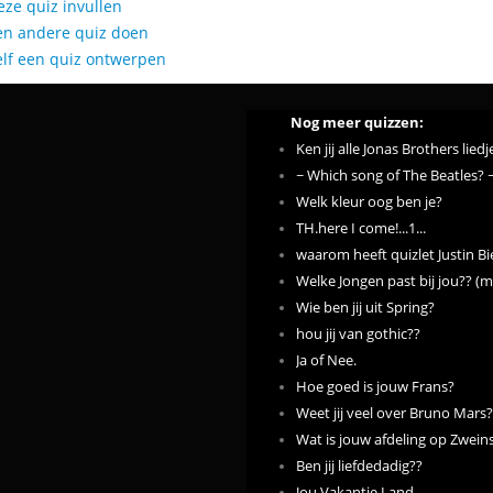
eze quiz invullen
en andere quiz doen
elf een quiz ontwerpen
Nog meer quizzen:
Ken jij alle Jonas Brothers liedj
~ Which song of The Beatles? 
Welk kleur oog ben je?
TH.here I come!...1...
waarom heeft quizlet Justin B
Welke Jongen past bij jou?? (m
Wie ben jij uit Spring?
hou jij van gothic??
Ja of Nee.
Hoe goed is jouw Frans?
Weet jij veel over Bruno Mars? 
Wat is jouw afdeling op Zwein
Ben jij liefdedadig??
Jou Vakantie Land