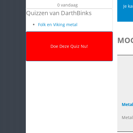
0 vandaag
Je ka
Quizzen van DarthBinks
Folk en Viking metal
MOG
Metal
Metal