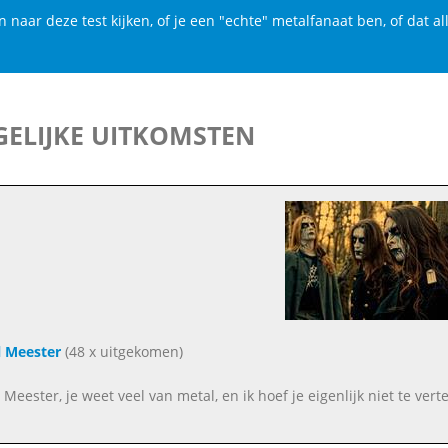
n naar deze test kijken, of je een "echte" metalfanaat ben, of dat a
ELIJKE UITKOMSTEN
 Meester
(48 x uitgekomen)
 Meester, je weet veel van metal, en ik hoef je eigenlijk niet te ver