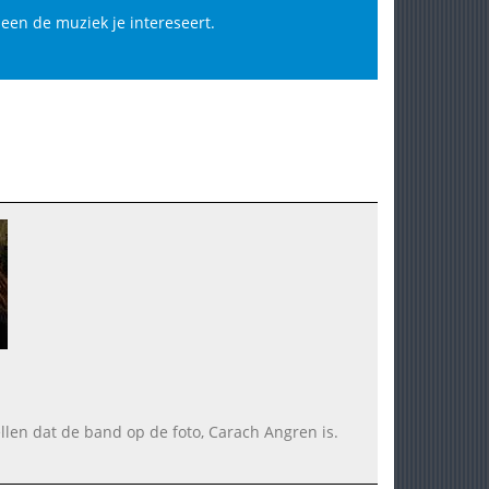
lleen de muziek je intereseert.
tellen dat de band op de foto, Carach Angren is.