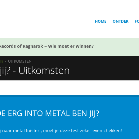
HOME
ONTDEK
F
Records of Ragnarok ~ Wie moet er winnen?
J?
UITKOMSTEN
ij? - Uitkomsten
E ERG INTO METAL BEN JIJ?
ij naar metal luistert, moet je deze test zeker even chekken!