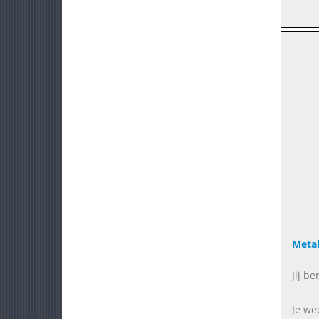
Metal
Jij be
Je we