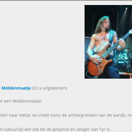
l Middenmaatje
(53 x uitgekomen)
ent een Middenmaatje.
istert naar metal, en chekt soms de achtergronden van de bands, ma
t natuurlijk wel dat dit de gitaarist en zanger van Tyr is.