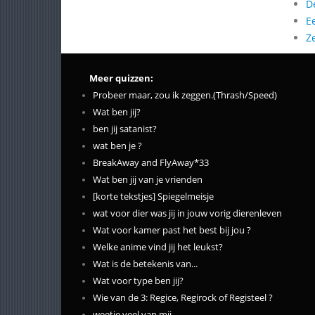
D
E
Z
Meer quizzen:
Probeer maar, zou ik zeggen.(Thrash/Speed)
Wat ben jij?
ben jij satanist?
wat ben je ?
BreakAway and FlyAway*33
Wat ben jij van je vrienden
[korte tekstjes] Spiegelmeisje
wat voor dier was jij in jouw vorig dierenleven
Wat voor kamer past het best bij jou ?
Welke anime vind jij het leukst?
Wat is de betekenis van...
Wat voor type ben jij?
Wie van de 3: Regice, Regirock of Registeel ?
weetje veel van mij