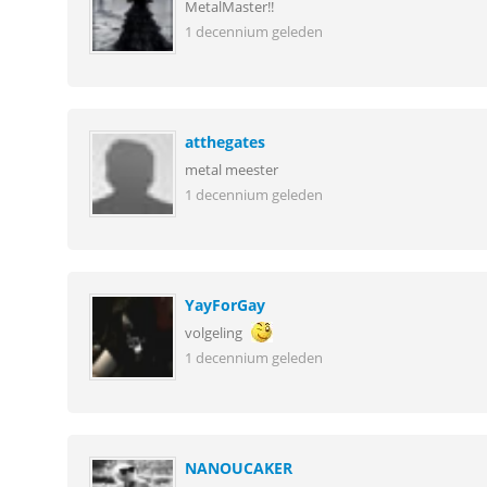
MetalMaster!!
1 decennium geleden
atthegates
metal meester
1 decennium geleden
YayForGay
volgeling
1 decennium geleden
NANOUCAKER