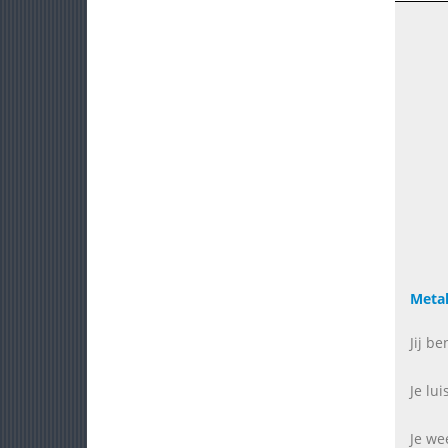
Meta
Jij b
Je lu
Je wee