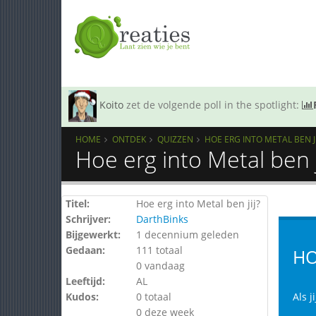
Koito
zet de volgende poll in the spotlight:
HOME
ONTDEK
QUIZZEN
HOE ERG INTO METAL BEN JI
Hoe erg into Metal ben j
Titel:
Hoe erg into Metal ben jij?
Schrijver:
DarthBinks
Bijgewerkt:
1 decennium geleden
Gedaan:
111 totaal
HO
0 vandaag
Leeftijd:
AL
Kudos:
0 totaal
Als j
0 deze week