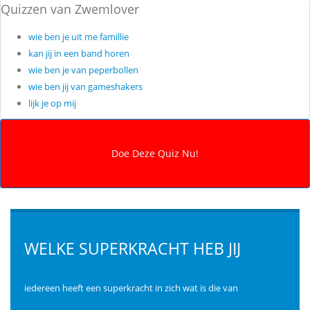
Quizzen van Zwemlover
wie ben je uit me famillie
kan jij in een band horen
wie ben je van peperbollen
wie ben jij van gameshakers
lijk je op mij
WELKE SUPERKRACHT HEB JIJ
iedereen heeft een superkracht in zich wat is die van