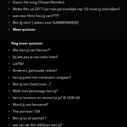
Guess the song (Shawn Mendes)
Welke film uit 2017 (uit mijn persoonlijke top 10) moet jij echt kijken?
wat voor films hou jij van?????
Ben Jij slim? [ alleen voor SLIMMERIKKEN!]
Meer quizzen
Nog meer quizzen:
Wie ben jij van Naruto??
bij wie pas je van tokio hotel!
Lief?Ik?
Kinderen, getrouwd, relatie?
kan jij goed met computers omgaan?
Ben jij een Geld Lover ..?
Welk Lost-personage ben jij?
ben je leveloos en verveel je je? IK OOK! (6)
Word jij ooit beroemd?
The pornstar 109
Ben jij lui of sportief ?
wie van de film afblijven ben jij?