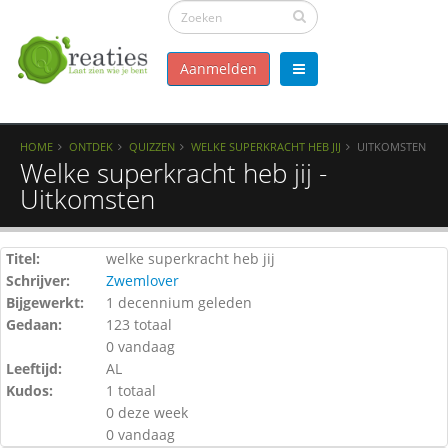
Aanmelden
HOME
ONTDEK
QUIZZEN
WELKE SUPERKRACHT HEB JIJ
UITKOMSTEN
Welke superkracht heb jij -
Uitkomsten
Titel:
welke superkracht heb jij
Schrijver:
Zwemlover
Bijgewerkt:
1 decennium geleden
Gedaan:
123 totaal
0 vandaag
Leeftijd:
AL
Kudos:
1 totaal
0 deze week
0 vandaag