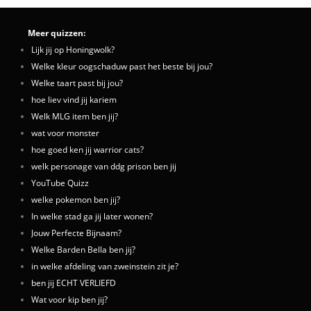
Meer quizzen:
Lijk jij op Honingwolk?
Welke kleur oogschaduw past het beste bij jou?
Welke taart past bij jou?
hoe liev vind jij kariem
Welk MLG item ben jij?
wat voor monster
hoe goed ken jij warrior cats?
welk personage van ddg prison ben jij
YouTube Quizz
welke pokemon ben jij?
In welke stad ga jij later wonen?
Jouw Perfecte Bijnaam?
Welke Barden Bella ben jij?
in welke afdeling van zweinstein zit je?
ben jij ECHT VERLIEFD
Wat voor kip ben jij?