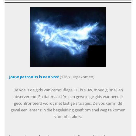
Jouw patronus is een vos!
(176 x uitgekomen)
De vos is de gids van camouflage. Hij is sluw, moedig, snel, en
observerend. En dat maakt ’m een geweldige gids wanneer je
geconfronteerd wordt met lastige situaties. De vos kan in dit
geval een leraar zijn die begeleiding geeft om snel weg te komen
voor obstakels.