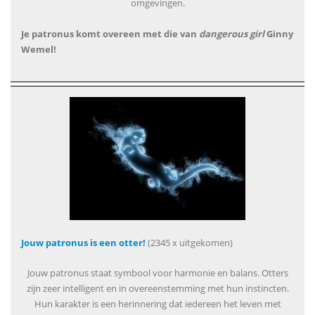
omgevingen.
Je patronus komt overeen met die van
dangerous girl
Ginny
Wemel!
Jouw patronus is een otter!
(2345 x uitgekomen)
Jouw patronus staat symbool voor harmonie en balans. Otters
zijn zeer intelligent en in overeenstemming met hun instincten.
Hun karakter is een herinnering dat iedereen het leven met