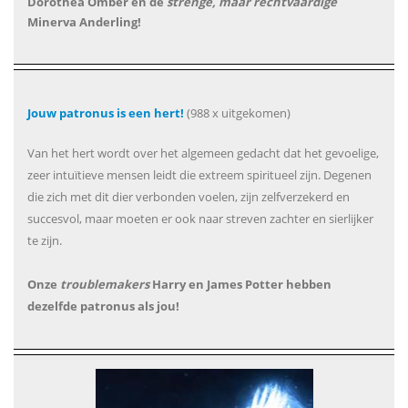
Dorothea Omber en de
strenge, maar rechtvaardige
Minerva Anderling!
Jouw patronus is een hert!
(988 x uitgekomen)
Van het hert wordt over het algemeen gedacht dat het gevoelige,
zeer intuïtieve mensen leidt die extreem spiritueel zijn. Degenen
die zich met dit dier verbonden voelen, zijn zelfverzekerd en
succesvol, maar moeten er ook naar streven zachter en sierlijker
te zijn.
Onze
troublemakers
Harry en James Potter hebben
dezelfde patronus als jou!