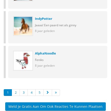
IndyPotter
Jaaaa! Een paard net als ginny
8 jaar geleden
AlphaNoodle
Feniks
8 jaar geleden
1
2
3
4
5
Meld Je Gratis Aan Om Ook Reacties Te Kunnen Plaatsen