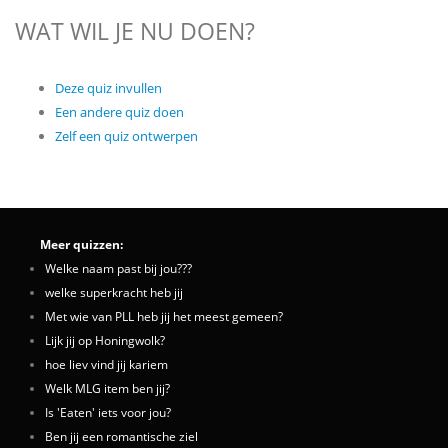
WAT WIL JE NU DOEN?
Deze quiz invullen
Een andere quiz doen
Zelf een quiz ontwerpen
Meer quizzen:
Welke naam past bij jou???
welke superkracht heb jij
Met wie van PLL heb jij het meest gemeen?
Lijk jij op Honingwolk?
hoe liev vind jij kariem
Welk MLG item ben jij?
Is 'Eaten' iets voor jou?
Ben jij een romantische ziel