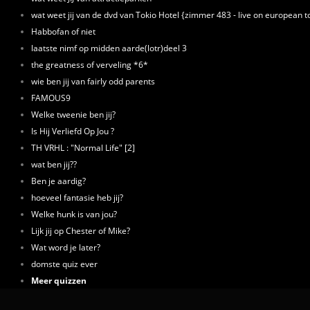
wat weet jij van de dvd van Tokio Hotel {zimmer 483 - live on european t
Habbofan of niet
laatste nimf op midden aarde(lotr)deel 3
the greatness of verveling *6*
wie ben jij van fairly odd parents
FAMOUS9
Welke tweenie ben jij?
Is Hij Verliefd Op Jou ?
TH VRHL : "Normal Life" [2]
wat ben jij??
Ben je aardig?
hoeveel fantasie heb jij?
Welke hunk is van jou?
Lijk jij op Chester of Mike?
Wat word je later?
domste quiz ever
Meer quizzen