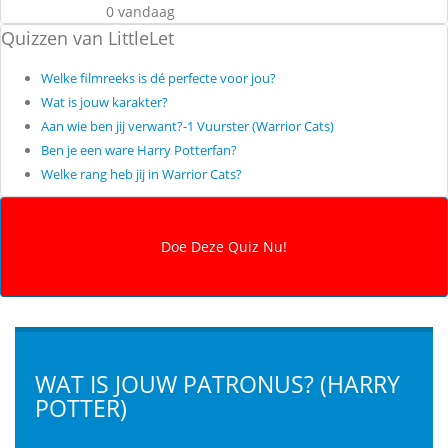
0 vandaag
Quizzen van LittleLet
Welke filmreeks is dé perfecte voor jou?
Wat is jouw karakter?
Aan wie ben jij verwant?-1 Vuurster (Warrior Cats)
Ben je een ware Harry Potterfan?
Welke rang heb jij in Warrior Cats?
WAT IS JOUW PATRONUS? (HARRY
POTTER)