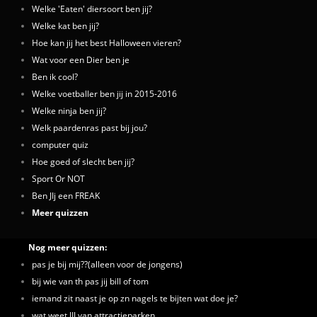
Welke 'Eaten' diersoort ben jij?
Welke kat ben jij?
Hoe kan jij het best Halloween vieren?
Wat voor een Dier ben je
Ben ik cool?
Welke voetballer ben jij in 2015-2016
Welke ninja ben jij?
Welk paardenras past bij jou?
computer quiz
Hoe goed of slecht ben jij?
Sport Or NOT
Ben JIj een FREAK
Meer quizzen
Nog meer quizzen:
pas je bij mij??(alleen voor de jongens)
bij wie van th pas jij bill of tom
iemand zit naast je op zn nagels te bijten wat doe je?
wat weet JIJ van attractieparken