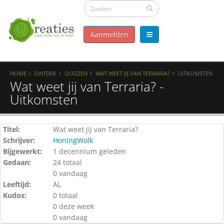
Aanmelden
HOME
ONTDEK
QUIZZEN
WAT WEET JIJ VAN TERRARIA?
UITKOMSTEN
Wat weet jij van Terraria? -
Uitkomsten
Titel:
Wat weet jij van Terraria?
Schrijver:
HoningWolk
Bijgewerkt:
1 decennium geleden
Gedaan:
24 totaal
0 vandaag
Leeftijd:
AL
Kudos:
0 totaal
0 deze week
0 vandaag