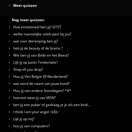
Meer quizzen
Nog meer quizzen:
Hoe emotioneel ben jij? GTST
welke mannelijke celeb past bij jou?
wat voor dierenjong ben jij?
heb jij de beauty of de brains ?
Wie ben jij van Belle en het Beest?
Lijk jij op Justin Timberlake?
Shop till you drop?
Hou jij Van Belgie Of Nerderland?
wat word de naam van jouw hond?
Hou jij van andere feestdagen? *4*
hoeveel weet jij van MSN?
ben jij een puber of gedraag je je als een kind...
I think I am your angel >[4]<
Lijk jij op mij?
hou jij van computers?