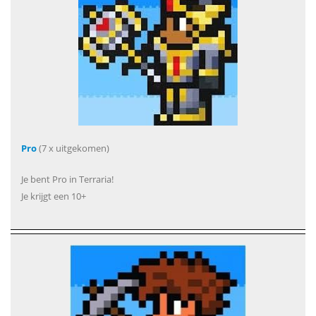
Pro
(7 x uitgekomen)
Je bent Pro in Terraria!
Je krijgt een 10+