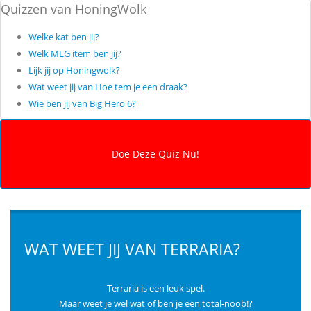
Quizzen van HoningWolk
Welke kat ben jij?
Welk MLG item ben jij?
Lijk jij op Honingwolk?
Wat weet jij van Hoe tem je een draak?
Wie ben jij van Big Hero 6?
WAT WEET JIJ VAN TERRARIA?
Terraria is een leuk spel.
Maar weet je wel wat of ben je een total-noob!?