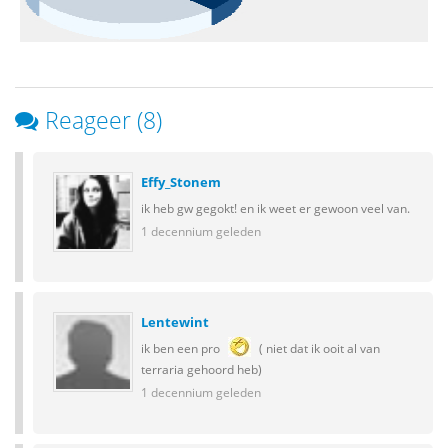
Reageer (8)
Effy_Stonem
ik heb gw gegokt! en ik weet er gewoon veel van.
1 decennium geleden
Lentewint
ik ben een pro
( niet dat ik ooit al van
terraria gehoord heb)
1 decennium geleden