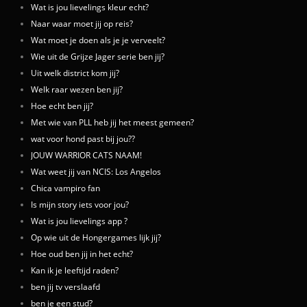
Wat is jou lievelings kleur echt?
Naar waar moet jij op reis?
Wat moet je doen als je je verveelt?
Wie uit de Grijze Jager serie ben jij?
Uit welk district kom jij?
Welk raar wezen ben jij?
Hoe echt ben jij?
Met wie van PLL heb jij het meest gemeen?
wat voor hond past bij jou??
JOUW WARRIOR CATS NAAM!
Wat weet jij van NCIS: Los Angelos
Chica vampiro fan
Is mijn story iets voor jou?
Wat is jou lievelings app ?
Op wie uit de Hongergames lijk jij?
Hoe oud ben jij in het echt?
Kan ik je leeftijd raden?
ben jij tv verslaafd
ben je een stud?