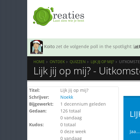
Koito
zet de volgende poll in the spotlight:
HOME
ONTDEK
QUIZZEN
LIJK JIJ OP MIJ?
UITKOMST
Lijk jij op mij? - Uitkoms
Titel:
Lijk jij op mij?
Schrijver:
Noekk
Bijgewerkt:
1 decennium geleden
Gedaan:
126 totaal
LIJ
0 vandaag
Kudos:
0 totaal
0 deze week
Jaa..
0 vandaag