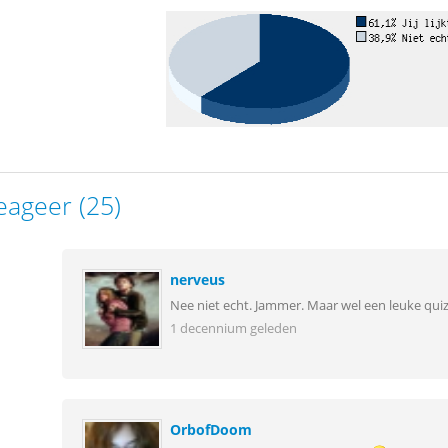
eageer (25)
nerveus
Nee niet echt. Jammer. Maar wel een leuke quiz
1 decennium geleden
OrbofDoom