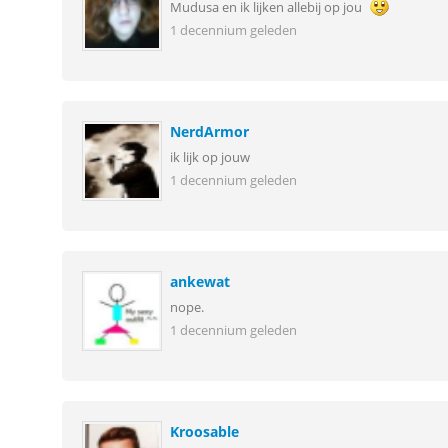
Mudusa en ik lijken allebij op jou
1 decennium geleden
NerdArmor
ik lijk op jouw
1 decennium geleden
ankewat
nope.
1 decennium geleden
Kroosable