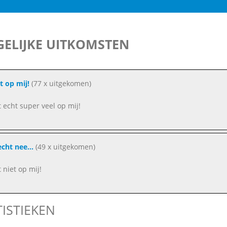
ELIJKE UITKOMSTEN
jkt op mij!
(77 x uitgekomen)
jkt echt super veel op mij!
echt nee...
(49 x uitgekomen)
kt niet op mij!
TISTIEKEN