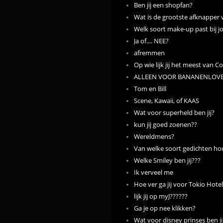
Ben jij een shopfan?
Wat is de grootste afknapper 
Welk soort make-up past bij j
Ja of.... NEE?
afremmen
Op wie lijk jij het meest van 
ALLEEN VOOR BANANENLOVER
Tom en Bill
Scene, Kawaii, of KAAS
Wat voor superheld ben jij?
kun jij goed zoenen??
Wereldmens?
Van welke soort gedichten hou
Welke Smiley ben jij???
Ik verveel me
Hoe ver ga jij voor Tokio Hote
lijk jij op myJ??????
Ga je op nee klikken?
Wat voor disney prinses ben ji