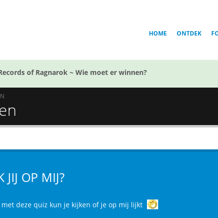
HOME
ONTDEK
F
Records of Ragnarok ~ Wie moet er winnen?
EN
ten
K JIJ OP MIJ?
. met deze quiz kun je kijken of je op mij lijkt