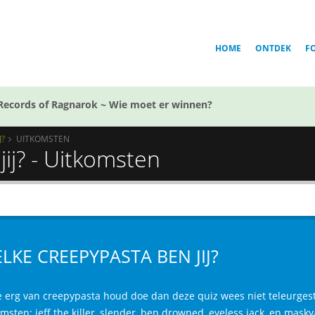
HOME
ONTDEK
F
Records of Ragnarok ~ Wie moet er winnen?
J?
UITKOMSTEN
ij? - Uitkomsten
LKE CREEPYPASTA BEN JIJ?
e erg van creepypasta houd doe dan deze quiz wees niet teleurgesteld 
msten: jeff the killer, slender, ben drowned, eyeless jack, en masky/