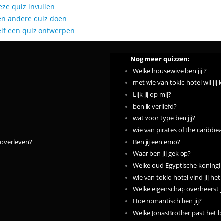
eze quiz invullen
en andere quiz doen
elf een quiz ontwerpen
Nog meer quizzen:
Welke housewive ben jij ?
met wie van tokio hotel wil jij
Lijk jij op mij?
ben ik verliefd?
wat voor type ben jij?
wie van pirates of the caribbea
 overleven?
Ben jij een emo?
Waar ben jij gek op?
Welke oud Egyptische koningin
wie van tokio hotel vind jij het 
Welke eigenschap overheerst
Hoe romantisch ben jij?
Welke JonasBrother past het be