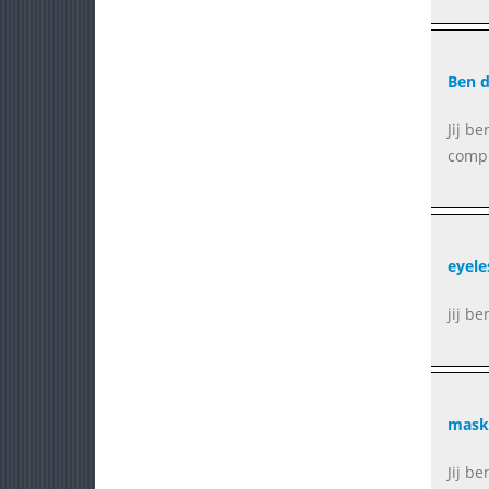
Ben 
Jij b
compu
eyele
jij b
mask
Jij b