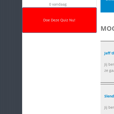
0 vandaag
MOG
Jeff t
Jij b
ze ga
Slen
Jij b