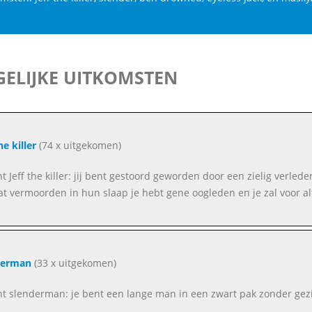
ELIJKE UITKOMSTEN
he killer
(74 x uitgekomen)
ent Jeff the killer: jij bent gestoord geworden door een zielig verle
at vermoorden in hun slaap je hebt gene oogleden en je zal voor al
derman
(33 x uitgekomen)
ent slenderman: je bent een lange man in een zwart pak zonder gezi