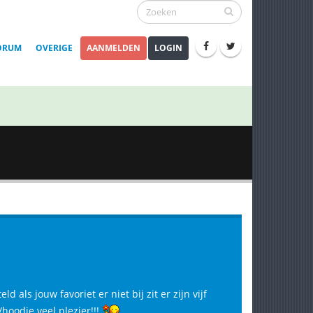
ORUM
OVERIGE
AANMELDEN
LOGIN
als jouw favoriet er niet bij zit er zijn vijf
hoodie veel plezier!!!