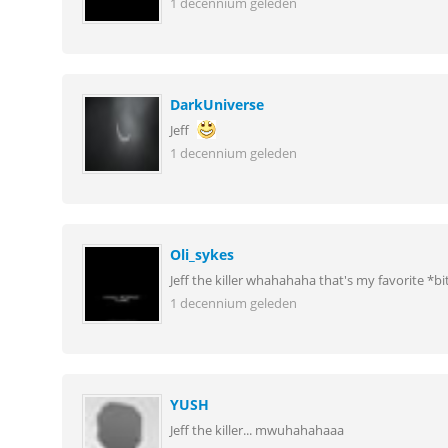
1 decennium geleden
DarkUniverse
Jeff
1 decennium geleden
Oli_sykes
Jeff the killer whahahaha that's my favorite *bit
1 decennium geleden
YUSH
Jeff the killer... mwuhahahaaa