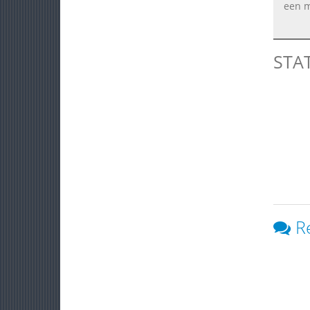
een m
STA
R