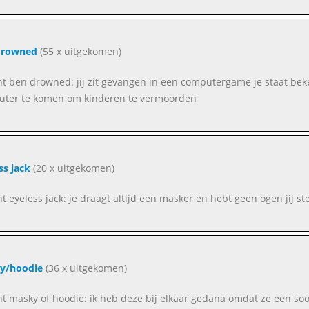
drowned
(55 x uitgekomen)
ent ben drowned: jij zit gevangen in een computergame je staat be
ter te komen om kinderen te vermoorden
ss jack
(20 x uitgekomen)
ent eyeless jack: je draagt altijd een masker en hebt geen ogen jij
y/hoodie
(36 x uitgekomen)
ent masky of hoodie: ik heb deze bij elkaar gedana omdat ze een soo