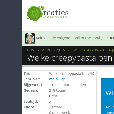
Koito
zet de volgende poll in the spotlight:
HOME
ONTDEK
QUIZZEN
WELKE CREEPYPASTA BEN JI
Welke creepypasta ben j
Titel:
Welke creepypasta ben jij?
Schrijver:
malo00tje
Bijgewerkt:
1 decennium geleden
Gedaan:
218 totaal
WE
0 vandaag
Leeftijd:
AL
Kudos:
3 totaal
Als j
0 deze week
uitko