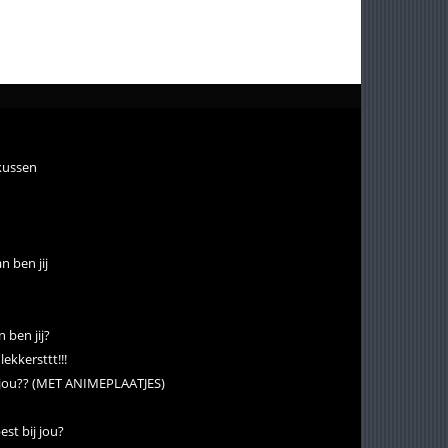
 kussen
n ben jij
 ben jij?
lekkersttt!!!
 jou?? (MET ANIMEPLAATJES)
st bij jou?