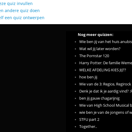
eze quiz invullen
en andere quiz doen
elf een quiz ontwerpen
Nog meer quizzen:
Wie ben jij van het huis anubi
Wat wil jij later worden?
The Pornstar 120
Harry Potter: De familie Weme
WELKE AFDELING KIES JIJ??
hoe ben jij
Wie van de 3: Regice, Regirock 
Denk je dat ik je aardig vind? :
ben jij gauw chagarijnig
Wie van High School Musical be
wie ben je van de jongens of 
STFU part 2
Together..