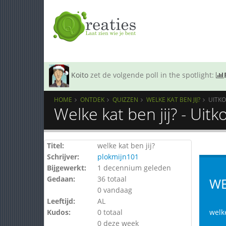
Koito
zet de volgende poll in the spotlight:
HOME
ONTDEK
QUIZZEN
WELKE KAT BEN JIJ?
UITK
Welke kat ben jij? - Uit
Titel:
welke kat ben jij?
Schrijver:
plokmijn101
Bijgewerkt:
1 decennium geleden
Gedaan:
36 totaal
WE
0 vandaag
Leeftijd:
AL
Kudos:
0 totaal
welke
0 deze week