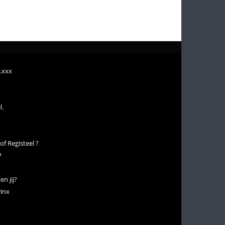
s.xxx
l.
of Registeel ?
P
n jij?
winx