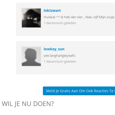
inktzwart
Huiskat ^^ Ik heb der vier... Nee, vijf! Mijn zusj
1 decennium geleden
lowkey_sun
yee langharige(yeah)
1 decennium geleden
Meld Je Gratis Aan Om Ook Reacties Te
 WIL JE NU DOEN?