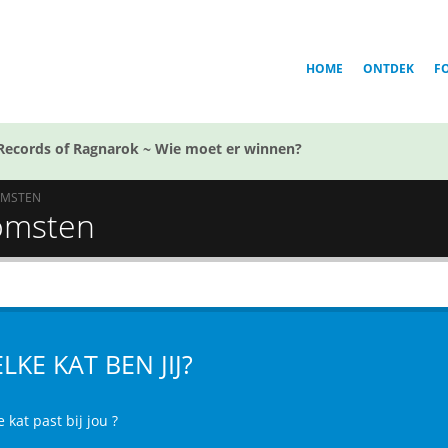
HOME
ONTDEK
F
Records of Ragnarok ~ Wie moet er winnen?
OMSTEN
komsten
LKE KAT BEN JIJ?
 kat past bij jou ?