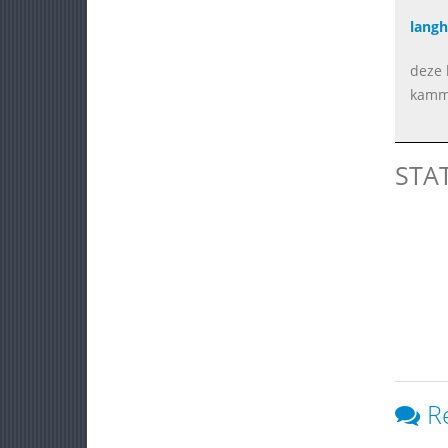
langh
deze 
kamm
STA
R