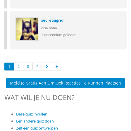
secretsigrid
elsa haha
1 decennium geleden
1
2
3
4
Meld Je Gratis Aan Om Ook Reacties Te Kunnen Plaatsen
WAT WIL JE NU DOEN?
Deze quiz invullen
Een andere quiz doen
Zelf een quiz ontwerpen