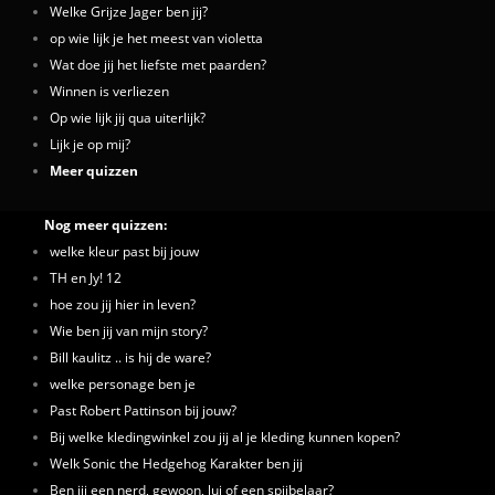
Welke Grijze Jager ben jij?
op wie lijk je het meest van violetta
Wat doe jij het liefste met paarden?
Winnen is verliezen
Op wie lijk jij qua uiterlijk?
Lijk je op mij?
Meer quizzen
Nog meer quizzen:
welke kleur past bij jouw
TH en Jy! 12
hoe zou jij hier in leven?
Wie ben jij van mijn story?
Bill kaulitz .. is hij de ware?
welke personage ben je
Past Robert Pattinson bij jouw?
Bij welke kledingwinkel zou jij al je kleding kunnen kopen?
Welk Sonic the Hedgehog Karakter ben jij
Ben jij een nerd, gewoon, lui of een spijbelaar?