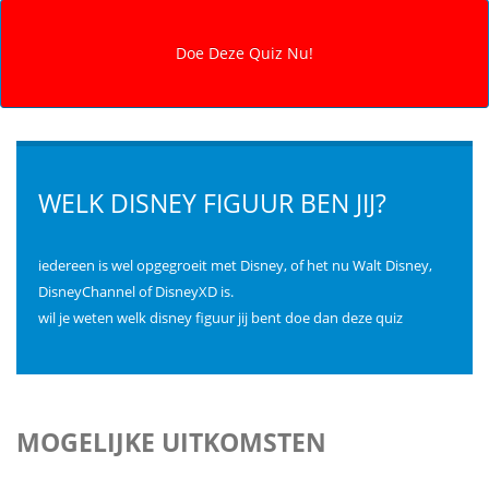
WELK DISNEY FIGUUR BEN JIJ?
iedereen is wel opgegroeit met Disney, of het nu Walt Disney,
DisneyChannel of DisneyXD is.
wil je weten welk disney figuur jij bent doe dan deze quiz
MOGELIJKE UITKOMSTEN