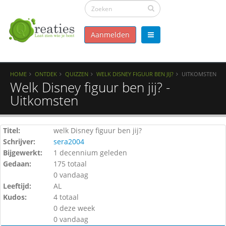
Aanmelden
HOME
ONTDEK
QUIZZEN
WELK DISNEY FIGUUR BEN JIJ?
UITKOMSTEN
Welk Disney figuur ben jij? -
Uitkomsten
Titel:
welk Disney figuur ben jij?
Schrijver:
sera2004
Bijgewerkt:
1 decennium geleden
Gedaan:
175 totaal
0 vandaag
Leeftijd:
AL
Kudos:
4 totaal
0 deze week
0 vandaag