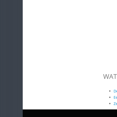
WAT
D
E
Z