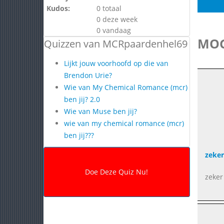
Kudos:
0 totaal
0 deze week
0 vandaag
MOG
Quizzen van MCRpaardenhel69
Lijkt jouw voorhoofd op die van
Brendon Urie?
Wie van My Chemical Romance (mcr)
ben jij? 2.0
Wie van Muse ben jij?
wie van my chemical romance (mcr)
ben jij???
zeker
zeker