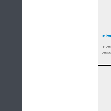
je be
je be
bepaa