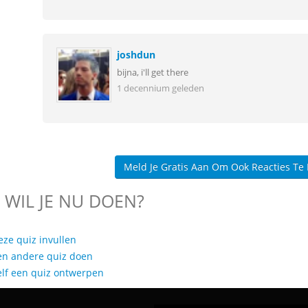
joshdun
bijna, i'll get there
1 decennium geleden
Meld Je Gratis Aan Om Ook Reacties Te
 WIL JE NU DOEN?
eze quiz invullen
en andere quiz doen
elf een quiz ontwerpen