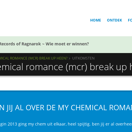
HOME
ONTDEK
F
Records of Ragnarok ~ Wie moet er winnen?
EMICAL ROMANCE (MCR) BREAK UP HEEN?
UITKOMSTEN
hemical romance (mcr) break up
N JIJ AL OVER DE MY CHEMICAL ROMA
gin 2013 ging my chem uit elkaar, heel spijtig. ben jij er al overhee