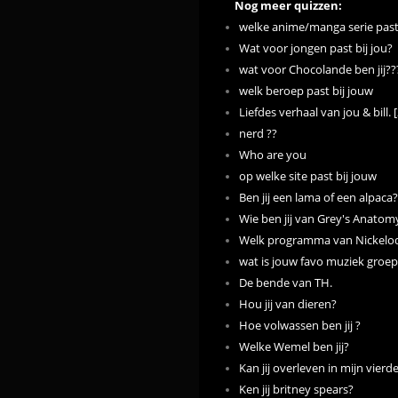
Nog meer quizzen:
welke anime/manga serie past 
Wat voor jongen past bij jou?
wat voor Chocolande ben jij??
welk beroep past bij jouw
Liefdes verhaal van jou & bill. [
nerd ??
Who are you
op welke site past bij jouw
Ben jij een lama of een alpaca?
Wie ben jij van Grey's Anatom
Welk programma van Nickelode
wat is jouw favo muziek groe
De bende van TH.
Hou jij van dieren?
Hoe volwassen ben jij ?
Welke Wemel ben jij?
Kan jij overleven in mijn vier
Ken jij britney spears?