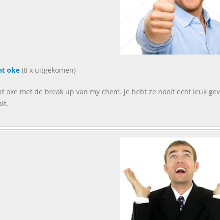
nt oke
(8 x uitgekomen)
nt oke met de break up van my chem. je hebt ze nooit echt leuk gev
lt.