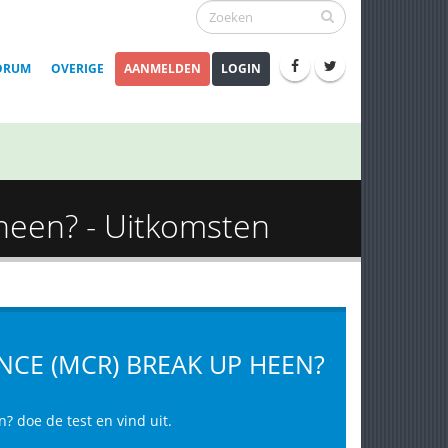
ORUM
OVERIGE
AANMELDEN
LOGIN
 heen? - Uitkomsten
NCE (MCR) BREAK UP HEEN?
n? doe de test en vind uit.