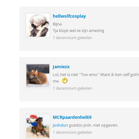
hellwolfcosplay
Bijna
Tja klopt wel ze zijn amezing
1 decennium geleden
Jamiezx
Lol, het is niet ''Too emo'' Want ik ben zelf go
me
1 decennium geleden
MCRpaardenhel69
joshdun
goedzo josh. niet opgeven.
1 decennium geleden