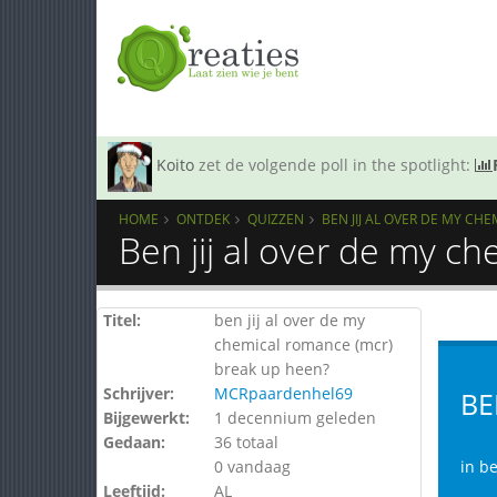
Koito
zet de volgende poll in the spotlight:
HOME
ONTDEK
QUIZZEN
BEN JIJ AL OVER DE MY CH
Ben jij al over de my c
Titel:
ben jij al over de my
chemical romance (mcr)
break up heen?
Schrijver:
MCRpaardenhel69
BE
Bijgewerkt:
1 decennium geleden
Gedaan:
36 totaal
0 vandaag
in be
Leeftijd:
AL