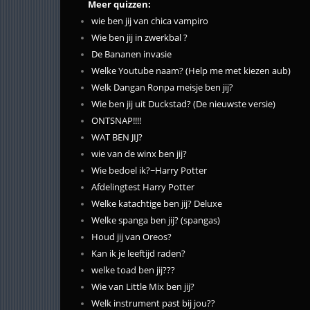
Meer quizzen:
wie ben jij van chica vampiro
Wie ben jij in zwerkbal ?
De Bananen invasie
Welke Youtube naam? (Help me met kiezen aub)
Welk Dangan Ronpa meisje ben jij?
Wie ben jij uit Duckstad? (De nieuwste versie)
ONTSNAP!!!!
WAT BEN JIJ?
wie van de winx ben jij?
Wie bedoel ik?~Harry Potter
Afdelingtest Harry Potter
Welke katachtige ben jij? Deluxe
Welke spanga ben jij? (spangas)
Houd jij van Oreos?
Kan ik je leeftijd raden?
welke toad ben jij???
Wie van Little Mix ben jij?
Welk instrument past bij jou??