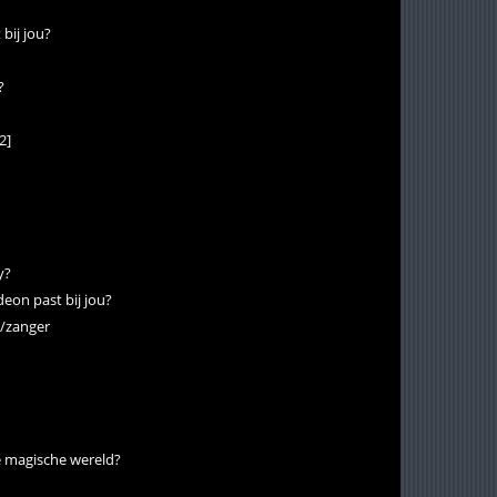
bij jou?
?
2]
y?
on past bij jou?
p/zanger
de magische wereld?