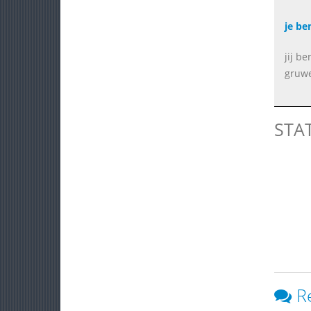
je be
jij b
gruwe
STA
R