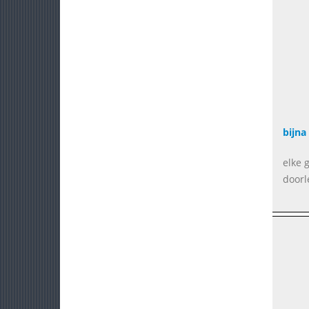
bijna
elke 
doorl