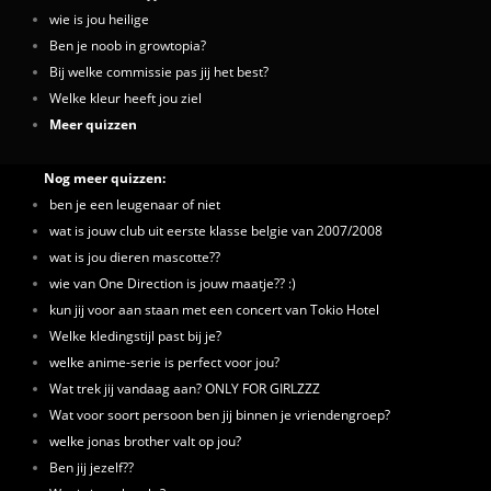
wie is jou heilige
Ben je noob in growtopia?
Bij welke commissie pas jij het best?
Welke kleur heeft jou ziel
Meer quizzen
Nog meer quizzen:
ben je een leugenaar of niet
wat is jouw club uit eerste klasse belgie van 2007/2008
wat is jou dieren mascotte??
wie van One Direction is jouw maatje?? :)
kun jij voor aan staan met een concert van Tokio Hotel
Welke kledingstijl past bij je?
welke anime-serie is perfect voor jou?
Wat trek jij vandaag aan? ONLY FOR GIRLZZZ
Wat voor soort persoon ben jij binnen je vriendengroep?
welke jonas brother valt op jou?
Ben jij jezelf??