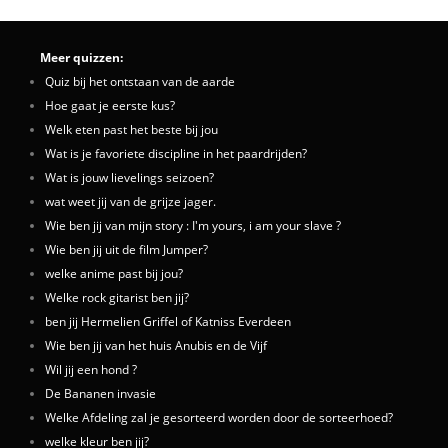
Meer quizzen:
Quiz bij het ontstaan van de aarde
Hoe gaat je eerste kus?
Welk eten past het beste bij jou
Wat is je favoriete discipline in het paardrijden?
Wat is jouw lievelings seizoen?
wat weet jij van de grijze jager.
Wie ben jij van mijn story : I'm yours, i am your slave ?
Wie ben jij uit de film Jumper?
welke anime past bij jou?
Welke rock gitarist ben jij?
ben jij Hermelien Griffel of Katniss Everdeen
Wie ben jij van het huis Anubis en de Vijf
Wil jij een hond ?
De Bananen invasie
Welke Afdeling zal je gesorteerd worden door de sorteerhoed?
welke kleur ben jij?