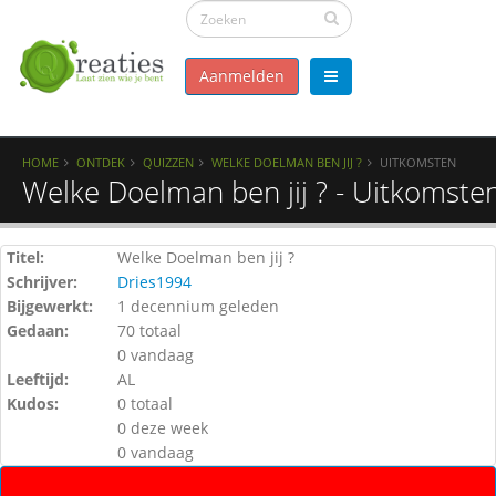
Aanmelden
HOME
ONTDEK
QUIZZEN
WELKE DOELMAN BEN JIJ ?
UITKOMSTEN
Welke Doelman ben jij ? - Uitkomste
Titel:
Welke Doelman ben jij ?
Schrijver:
Dries1994
Bijgewerkt:
1 decennium geleden
Gedaan:
70 totaal
0 vandaag
Leeftijd:
AL
Kudos:
0 totaal
0 deze week
0 vandaag